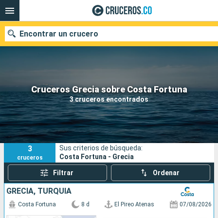
Encontrar un crucero
Cruceros Grecia sobre Costa Fortuna
Fecha de salida
3 cruceros encontrados
Buscar
3
Sus criterios de búsqueda:
Costa Fortuna - Grecia
cruceros
Filtrar
Ordenar
GRECIA, TURQUÍA
Costa Fortuna
8 d
El Pireo Atenas
07/08/2026