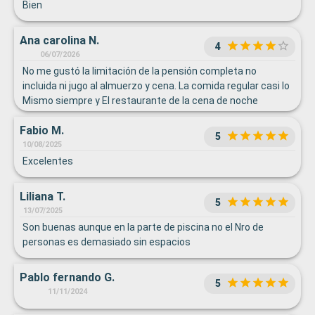
Bien
Ana carolina N.
4
06/07/2026
No me gustó la limitación de la pensión completa no
incluida ni jugo al almuerzo y cena. La comida regular casi lo
Mismo siempre y El restaurante de la cena de noche
practicamente Solo me gustó la 1ra comida y la 4ta cena
Fabio M.
de resto era casi lo mismo de bufet pero adornado Además
5
los precios de las bebidas exorbitantes, Tal vez si fueran
10/08/2025
menos excesivos les Comprarán más y tampoco eran
Excelentes
cócteles buenos La habitación a pesar que no tenía
ventana me pareció bien, acogedora y dormí muy bueno por
Liliana T.
5
la oscuridad Los eventos y recreación excelentes, muy
13/07/2025
profesionales los artistas y me encantaron
Son buenas aunque en la parte de piscina no el Nro de
personas es demasiado sin espacios
Pablo fernando G.
5
11/11/2024