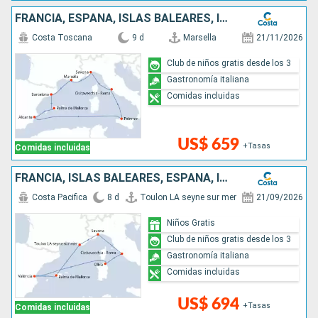
FRANCIA, ESPAÑA, ISLAS BALEARES, ITALIA
Costa Toscana
9 d
Marsella
21/11/2026
Club de niños gratis desde los 3
Gastronomía italiana
Comidas incluidas
US$ 659
+Tasas
Comidas incluidas
FRANCIA, ISLAS BALEARES, ESPAÑA, ITALIA
Costa Pacifica
8 d
Toulon LA seyne sur mer
21/09/2026
Niños Gratis
Club de niños gratis desde los 3
Gastronomía italiana
Comidas incluidas
US$ 694
+Tasas
Comidas incluidas