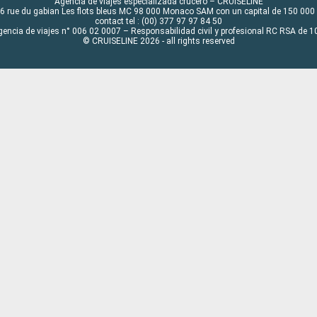
Agencia de viajes especializada crucero – CRUISELINE
6 rue du gabian Les flots bleus MC 98 000 Monaco SAM con un capital de 150 000
contact tel : (00) 377 97 97 84 50
gencia de viajes n° 006 02 0007 – Responsabilidad civil y profesional RC RSA de
© CRUISELINE 2026 - all rights reserved