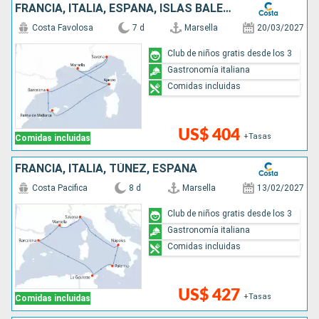
FRANCIA, ITALIA, ESPAÑA, ISLAS BALEARES, CÓRCEGA (FRANCIA)
Costa Favolosa
7 d
Marsella
20/03/2027
Club de niños gratis desde los 3
Gastronomía italiana
Comidas incluidas
US$ 404
+Tasas
Comidas incluidas
FRANCIA, ITALIA, TÚNEZ, ESPAÑA
Costa Pacifica
8 d
Marsella
13/02/2027
Club de niños gratis desde los 3
Gastronomía italiana
Comidas incluidas
US$ 427
+Tasas
Comidas incluidas