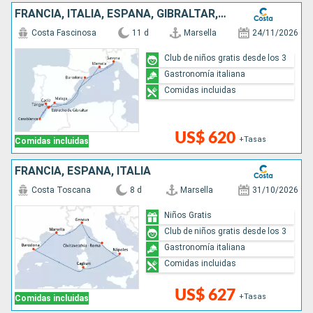
FRANCIA, ITALIA, ESPAÑA, GIBRALTAR, MARRUECOS
Costa Fascinosa
11 d
Marsella
24/11/2026
Club de niños gratis desde los 3
Gastronomía italiana
Comidas incluidas
US$ 620
+Tasas
Comidas incluidas
FRANCIA, ESPAÑA, ITALIA
Costa Toscana
8 d
Marsella
31/10/2026
Niños Gratis
Club de niños gratis desde los 3
Gastronomía italiana
Comidas incluidas
US$ 627
+Tasas
Comidas incluidas