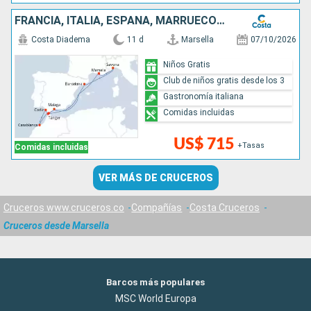
FRANCIA, ITALIA, ESPAÑA, MARRUECOS, GIBRALTAR
Costa Diadema
11 d
Marsella
07/10/2026
Niños Gratis
Club de niños gratis desde los 3
Gastronomía italiana
Comidas incluidas
US$ 715
+Tasas
Comidas incluidas
VER MÁS DE CRUCEROS
Cruceros www.cruceros.co
Compañías
Costa Cruceros
Cruceros desde Marsella
Barcos más populares
MSC World Europa