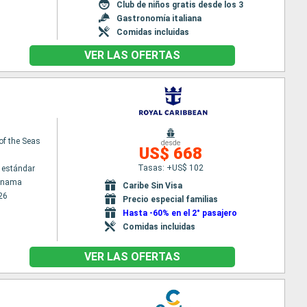
Club de niños gratis desde los 3
Gastronomía italiana
Comidas incluidas
VER LAS OFERTAS
of the Seas
desde
US$ 668
Tasas: +US$ 102
 estándar
Panama
Caribe Sin Visa
26
Precio especial familias
Hasta -60% en el 2° pasajero
Comidas incluidas
VER LAS OFERTAS