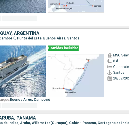
UGUAY, ARGENTINA
, Camboriú, Punta del Este, Buenos Aires, Santos
Comidas incluidas
MSC Seav
8 d
Camarote
Santos
28/02/20
arque:
Buenos Aires,
Camboriú
 ARUBA, PANAMÁ
ena de Indias, Aruba, Willemstad(Curaçao), Colón - Panama, Cartagena de Indi