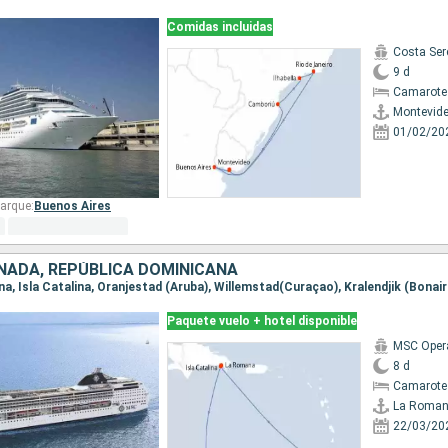
Comidas incluidas
Costa Ser
9 d
Camarote
Montevid
01/02/20
arque:
Buenos Aires
NADA, REPÚBLICA DOMINICANA
Paquete vuelo + hotel disponible
MSC Oper
8 d
Camarote 
La Roma
22/03/20