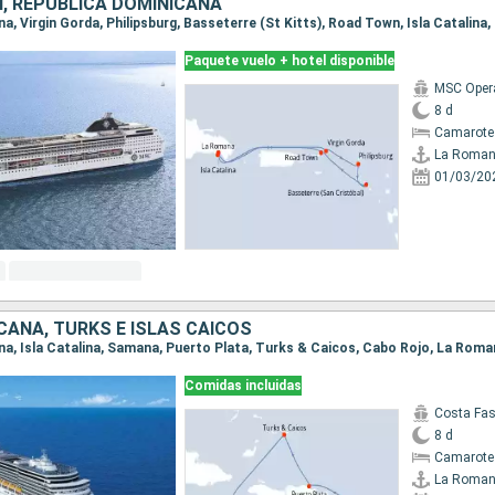
, REPÚBLICA DOMINICANA
na, Virgin Gorda, Philipsburg, Basseterre (St Kitts), Road Town, Isla Catalin
Paquete vuelo + hotel disponible
MSC Oper
8 d
Camarote
La Roma
01/03/20
ICANA, TURKS E ISLAS CAICOS
ana, Isla Catalina, Samana, Puerto Plata, Turks & Caicos, Cabo Rojo, La Rom
Comidas incluidas
Costa Fa
8 d
Camarote
La Roma