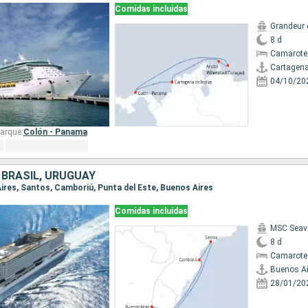
Comidas incluidas
Grandeur 
8 d
Camarote
Cartagena
04/10/20
arque:
Colón - Panama
 BRASIL, URUGUAY
Aires, Santos, Camboriú, Punta del Este, Buenos Aires
Comidas incluidas
MSC Seav
8 d
Camarote
Buenos Ai
28/01/20