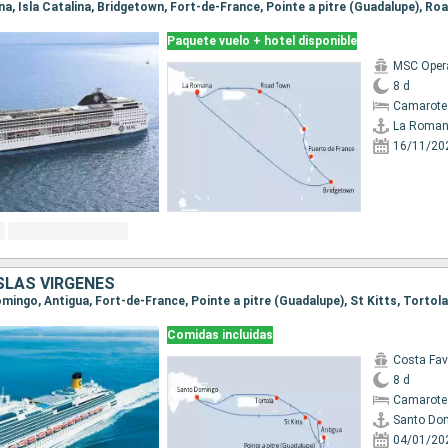
Paquete vuelo + hotel disponible
MSC Oper
8 d
Camarote
La Roma
16/11/20
ISLAS VÍRGENES
Comidas incluidas
Costa Fa
8 d
Camarote
Santo Do
04/01/20