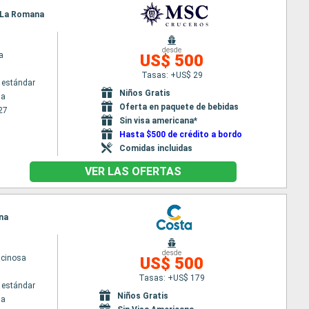
a, La Romana
desde
a
US$ 500
Tasas: +US$ 29
 estándar
Niños Gratis
na
Oferta en paquete de bebidas
27
Sin visa americana*
Hasta $500 de crédito a bordo
Comidas incluidas
VER LAS OFERTAS
ana
desde
scinosa
US$ 500
Tasas: +US$ 179
 estándar
Niños Gratis
na