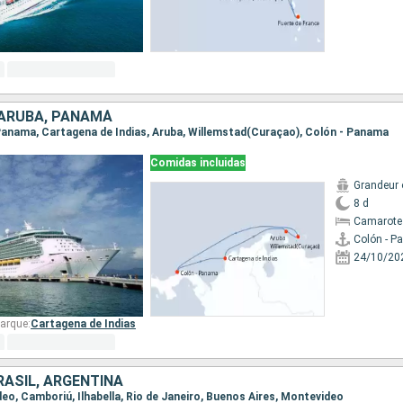
 ARUBA, PANAMÁ
- Panama, Cartagena de Indias, Aruba, Willemstad(Curaçao), Colón - Panama
Comidas incluidas
Grandeur 
8 d
Camarote
Colón - 
24/10/20
arque:
Cartagena de Indias
RASIL, ARGENTINA
deo, Camboriú, Ilhabella, Rio de Janeiro, Buenos Aires, Montevideo