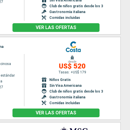
Sin Visa Americana
27
Club de niños gratis desde los 3
Gastronomía italiana
Comidas incluidas
VER LAS OFERTAS
ana
desde
scinosa
US$ 520
Tasas: +US$ 179
 estándar
Niños Gratis
na
Sin Visa Americana
27
Club de niños gratis desde los 3
Gastronomía italiana
Comidas incluidas
VER LAS OFERTAS