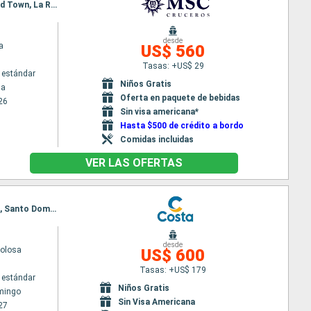
Itinerario : La Romana, Isla Catalina, Bridgetown, Fort-de-France, Pointe a pitre (Guadalupe), Road Town, La Romana
desde
a
US$ 560
Tasas: +US$ 29
 estándar
Niños Gratis
na
Oferta en paquete de bebidas
26
Sin visa americana*
Hasta $500 de crédito a bordo
Comidas incluidas
VER LAS OFERTAS
Itinerario : Santo Domingo, Antigua, Fort-de-France, Pointe a pitre (Guadalupe), St Kitts, Tortola, Santo Domingo
desde
volosa
US$ 600
Tasas: +US$ 179
 estándar
Niños Gratis
mingo
Sin Visa Americana
27