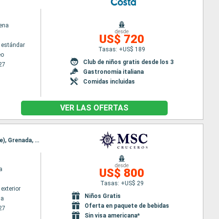
ena
desde
US$ 720
 estándar
Tasas: +US$ 189
eo
Club de niños gratis desde los 3
27
Gastronomía italiana
Comidas incluidas
VER LAS OFERTAS
Itinerario : La Romana, Isla Catalina, Oranjestad (Aruba), Willemstad(Curaçao), Kralendjik (Bonaire), Grenada, La Romana
desde
a
US$ 800
Tasas: +US$ 29
exterior
Niños Gratis
na
Oferta en paquete de bebidas
27
Sin visa americana*