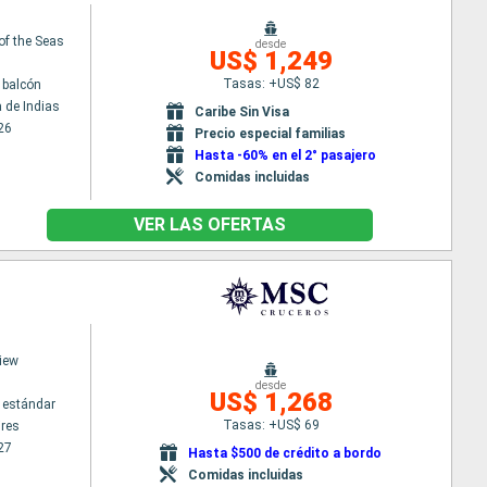
of the Seas
desde
US$ 1,249
Tasas: +US$ 82
 balcón
 de Indias
Caribe Sin Visa
26
Precio especial familias
Hasta -60% en el 2° pasajero
Comidas incluidas
VER LAS OFERTAS
iew
desde
US$ 1,268
 estándar
Tasas: +US$ 69
res
27
Hasta $500 de crédito a bordo
Comidas incluidas