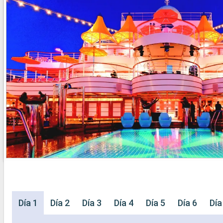
Día 1
Día 2
Día 3
Día 4
Día 5
Día 6
Día