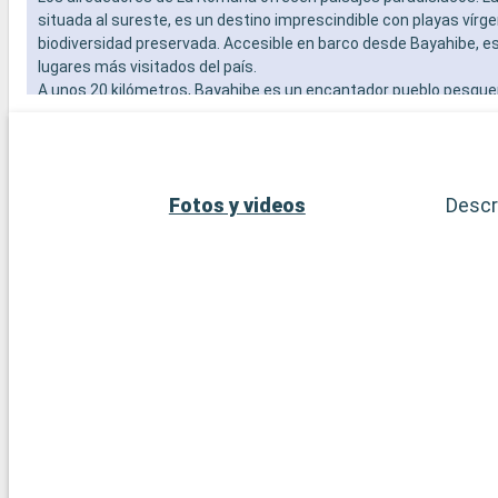
situada al sureste, es un destino imprescindible con playas vírg
biodiversidad preservada. Accesible en barco desde Bayahibe, es
lugares más visitados del país.
A unos 20 kilómetros, Bayahibe es un encantador pueblo pesqu
sus playas de arena blanca, y aguas cristalinas, ideales para nad
Fotos y videos
Descr