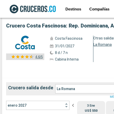
Destinos
Compañías
Ver las 59 fotos siguientes
Crucero Costa Fascinosa: Rep. Dominicana, An
Otras salida
Costa Fascinosa
La Romana
31/01/2027
8 d / 7 n
4.6/5
Cabina Interna
Crucero salida desde
La Romana
ME
enero 2027
3 Ene
US$ 550