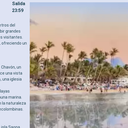
Salida
23:59
tros del
ibir grandes
s visitantes.
o, ofreciendo un
 Chavón, un
ece una vista
, una iglesia
playas
fauna marina.
 la naturaleza
recolombinas.
 isla Saona,