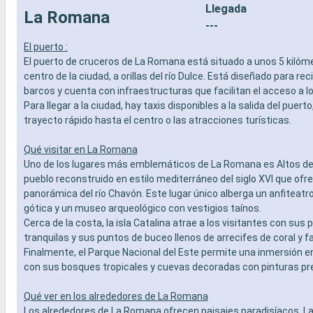
Llegada
La Romana
---
El puerto :
El puerto de cruceros de La Romana está situado a unos 5 kilóme
centro de la ciudad, a orillas del río Dulce. Está diseñado para rec
barcos y cuenta con infraestructuras que facilitan el acceso a lo
Para llegar a la ciudad, hay taxis disponibles a la salida del puert
trayecto rápido hasta el centro o las atracciones turísticas.
Qué visitar en La Romana
Uno de los lugares más emblemáticos de La Romana es Altos de
pueblo reconstruido en estilo mediterráneo del siglo XVI que ofr
panorámica del río Chavón. Este lugar único alberga un anfiteatro
gótica y un museo arqueológico con vestigios taínos.
Cerca de la costa, la isla Catalina atrae a los visitantes con sus 
tranquilas y sus puntos de buceo llenos de arrecifes de coral y 
Finalmente, el Parque Nacional del Este permite una inmersión en
con sus bosques tropicales y cuevas decoradas con pinturas p
Qué ver en los alrededores de La Romana
Los alrededores de La Romana ofrecen paisajes paradisíacos. La