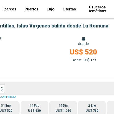
Cruceros
Barcos
Puertos
Lujo
Ofertas
temáticos
tillas, Islas Vírgenes salida desde La Romana
s
desde
US$ 520
Tasas: +US$ 179
JOR PRECIO
31 Ene
14 Feb
19 Dic
2 Ene
US$ 520
US$ 630
US$ 1,030
US$ 780