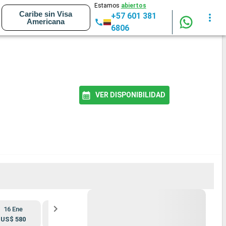
Estamos
abiertos
Caribe sin Visa
+57 601 381
Americana
6806
VER DISPONIBILIDAD
16 Ene
30 Ene
13 Feb
27 Feb
US$ 580
US$ 580
US$ 630
US$ 580