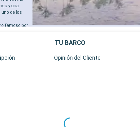
enes y una
 uno de los
ero famoso por
ar y bucear.
TU BARCO
ipción
Opinión del Cliente