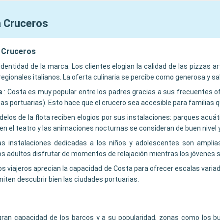
 Cruceros
a Cruceros
 identidad de la marca. Los clientes elogian la calidad de las pizzas 
egionales italianos. La oferta culinaria se percibe como generosa y s
s
:
Costa es muy popular entre los padres gracias a sus frecuentes 
as portuarias). Esto hace que el crucero sea accesible para familias q
elos de la flota reciben elogios por sus instalaciones: parques acuáti
 en el teatro y las animaciones nocturnas se consideran de buen nivel 
as instalaciones dedicadas a los niños y adolescentes son amplia
os adultos disfrutar de momentos de relajación mientras los jóvenes se
os viajeros aprecian la capacidad de Costa para ofrecer escalas varia
iten descubrir bien las ciudades portuarias.
 gran capacidad de los barcos y a su popularidad, zonas como los b