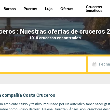
Cruceros
Barcos
Puertos
Lujo
Ofertas
temáticos
ceros : Nuestras ofertas de cruceros 2
1018 cruceros encontrados
Fecha
la compañía Costa Cruceros
on un ambiente cálido y festivo impulsado por un auténtico saber hacer ga
ombre como Bruno Barbieri, Hélène Darroze y Ángel León, creadores del c