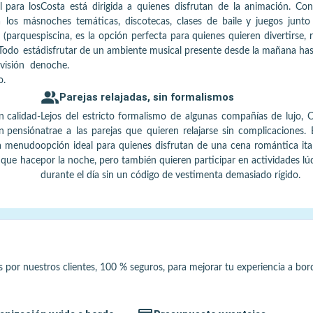
l para los
Costa está dirigida a quienes disfrutan de la animación. Co
a los más
noches temáticas, discotecas, clases de baile y juegos junto
 (parques
piscina, es la opción perfecta para quienes quieren divertirse, r
 Todo está
disfrutar de un ambiente musical presente desde la mañana has
visión de
noche.
o.
Parejas relajadas, sin formalismos
n calidad-
Lejos del estricto formalismo de algunas compañías de lujo, 
on pensión
atrae a las parejas que quieren relajarse sin complicaciones. 
 a menudo
opción ideal para quienes disfrutan de una cena romántica ita
o que hace
por la noche, pero también quieren participar en actividades lú
durante el día sin un código de vestimenta demasiado rígido.
s por nuestros clientes, 100 % seguros, para mejorar tu experiencia a bor