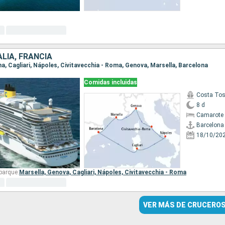
ALIA, FRANCIA
ona, Cagliari, Nápoles, Civitavecchia - Roma, Genova, Marsella, Barcelona
Comidas incluidas
Costa To
8 d
Camarote 
Barcelona
18/10/20
barque:
Marsella,
Genova,
Cagliari,
Nápoles,
Civitavecchia - Roma
VER MÁS DE CRUCERO