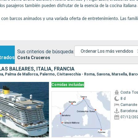
los pasajeros también pueden disfrutar de la esencia de la cocina italiana 
, con barcos animados y una variada oferta de entretenimiento. Las famili
acios y actividades adaptados a los más pequeños, así como clubes infanti
 ricos y bien ritmados, con escalas emblemáticas como Roma (Civitavecchi
perfecta para unas vacaciones en el mar en un ambiente agradable y gastron
Sus criterios de búsqueda:
Ordenar Los más vendidos
trados
Costa Cruceros
LAS BALEARES, ITALIA, FRANCIA
ona, Palma de Mallorca, Palermo, Civitavecchia - Roma, Savona, Marsella, Barc
Comidas incluidas
Costa To
8 d
Camarote 
Barcelona
07/12/20