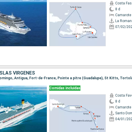
Costa Fas
8 d
Camarote 
La Roman
07/02/20
ISLAS VÍRGENES
Comidas incluidas
Costa Fav
8 d
Camarote 
Santo Do
04/01/20