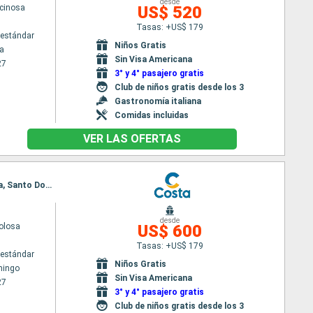
desde
cinosa
US$ 520
Tasas: +US$ 179
estándar
Niños Gratis
a
Sin Visa Americana
27
3° y 4° pasajero gratis
Club de niños gratis desde los 3
Gastronomía italiana
Comidas incluidas
VER LAS OFERTAS
Itinerario : Santo Domingo, Antigua, Fort-de-France, Pointe a pitre (Guadalupe), St Kitts, Tortola, Santo Domingo
desde
olosa
US$ 600
Tasas: +US$ 179
estándar
Niños Gratis
mingo
Sin Visa Americana
27
3° y 4° pasajero gratis
Club de niños gratis desde los 3