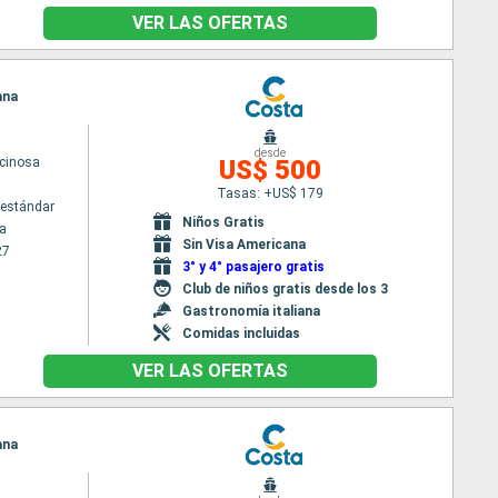
VER LAS OFERTAS
ana
desde
cinosa
US$ 500
Tasas: +US$ 179
estándar
Niños Gratis
a
Sin Visa Americana
27
3° y 4° pasajero gratis
Club de niños gratis desde los 3
Gastronomía italiana
Comidas incluidas
VER LAS OFERTAS
ana