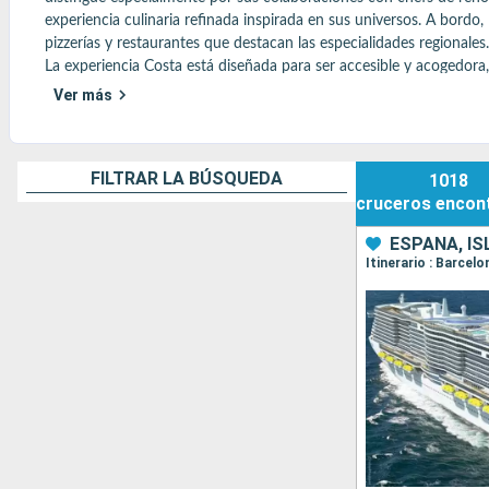
experiencia culinaria refinada inspirada en sus universos. A bordo, 
pizzerías y restaurantes que destacan las especialidades regionales.

La experiencia Costa está diseñada para ser accesible y acogedora
bienvenidas gracias a una colaboración con Chicco, que ofrece esp
Ver más
Costa también se distingue por sus itinerarios en el Mediterráneo,
combinar el descubrimiento cultural con el placer del crucero.

Una experiencia generosa y soleada, fiel a la dolce vita italiana, 
FILTRAR LA BÚSQUEDA
1018
cruceros
encon
Encuentre aquí todos los consejos más populares
ESPAÑA, IS
Itinerario : Barcel