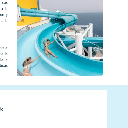
n sus
 a la
eír y
ta la
Costa
Es la
liana
dicas
do