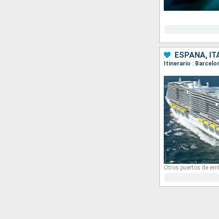
ESPAÑA, IT
Itinerario : Barcel
Otros puertos de em