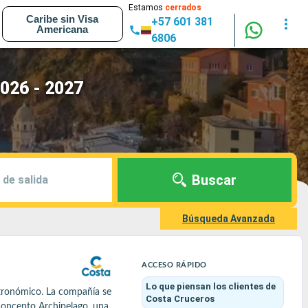
Estamos
cerrados
Caribe sin Visa
+57 601 381
Americana
6806
026 - 2027
Buscar
 de salida
Búsqueda Avanzada
ACCESO RÁPIDO
Lo que piensan los clientes
de
stronómico. La compañía se 
Costa Cruceros
oncepto Archipelago, una 