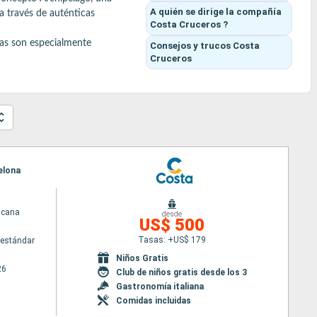
A quién se dirige la compañía
a través de auténticas 
Costa Cruceros ?
as son especialmente 
Consejos y trucos
Costa
Cruceros
les exclusivos.

a) o Barcelona, ideales para 
ómico.

elona
scana
desde
US$ 500
Tasas: +US$ 179
estándar
Niños Gratis
26
Club de niños gratis desde los 3
Gastronomía italiana
Comidas incluidas