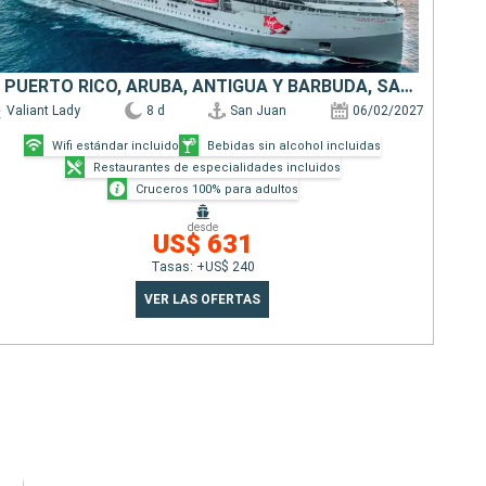
PUERTO RICO, ARUBA, ANTIGUA Y BARBUDA, SAN MARTÍN
Valiant Lady
8 d
San Juan
06/02/2027
Wifi estándar incluido
Bebidas sin alcohol incluidas
Restaurantes de especialidades incluidos
Cruceros 100% para adultos
desde
US$ 631
Tasas: +US$ 240
VER LAS OFERTAS