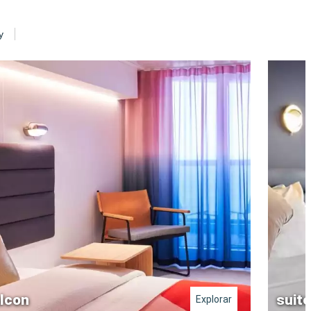
y
lcon
suite
Explorar