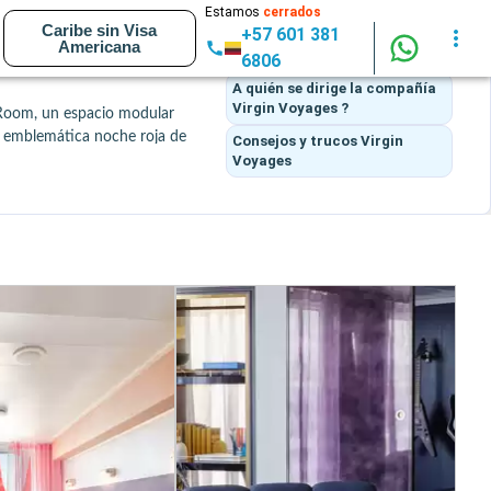
ACCESO RÁPIDO
Estamos
cerrados
Caribe sin Visa
+57 601 381
Lo que piensan los clientes
de
 una clientela en busca de 
Americana
Virgin Voyages
6806
irma de estudios de renombre 
A quién se dirige la compañía
Virgin Voyages ?
 Room, un espacio modular 
a emblemática noche roja de 
Consejos y trucos
Virgin
Voyages
tos únicos como la presencia 
uno con un universo propio, 
 desde el Caribe hasta el 