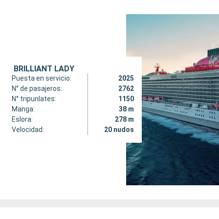
BRILLIANT LADY
Puesta en servicio:
2025
N° de pasajeros:
2762
N° tripunlates:
1150
Manga:
38 m
Eslora:
278 m
Velocidad:
20 nudos