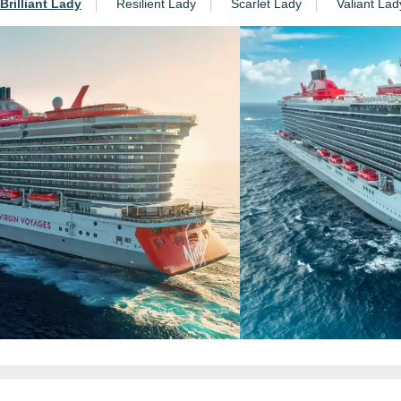
Brilliant Lady
Resilient Lady
Scarlet Lady
Valiant Lad