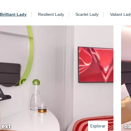
Brilliant Lady
Resilient Lady
Scarlet Lady
Valiant Lad
ext
ba
Explorar