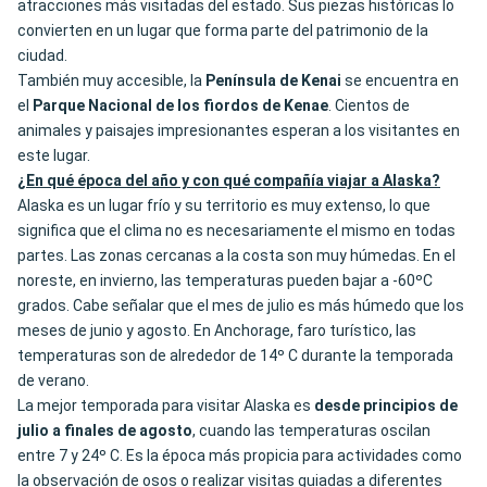
atracciones más visitadas del estado. Sus piezas históricas lo
convierten en un lugar que forma parte del patrimonio de la
ciudad.
También muy accesible, la
Península de Kenai
se encuentra en
el
Parque Nacional de los fiordos de Kenae
. Cientos de
animales y paisajes impresionantes esperan a los visitantes en
este lugar.
¿En qué época del año y con qué compañía viajar a Alaska?
Alaska es un lugar frío y su territorio es muy extenso, lo que
significa que el clima no es necesariamente el mismo en todas
partes. Las zonas cercanas a la costa son muy húmedas. En el
noreste, en invierno, las temperaturas pueden bajar a -60ºC
grados. Cabe señalar que el mes de julio es más húmedo que los
meses de junio y agosto. En Anchorage, faro turístico, las
temperaturas son de alrededor de 14º C durante la temporada
de verano.
La mejor temporada para visitar Alaska es
desde principios de
julio a finales de agosto
, cuando las temperaturas oscilan
entre 7 y 24º C. Es la época más propicia para actividades como
la observación de osos o realizar visitas guiadas a diferentes