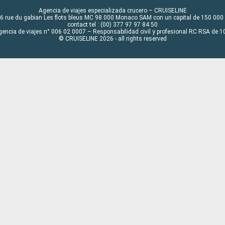
Agencia de viajes especializada crucero – CRUISELINE
6 rue du gabian Les flots bleus MC 98 000 Monaco SAM con un capital de 150 000
contact tel : (00) 377 97 97 84 50
gencia de viajes n° 006 02 0007 – Responsabilidad civil y profesional RC RSA de
© CRUISELINE 2026 - all rights reserved