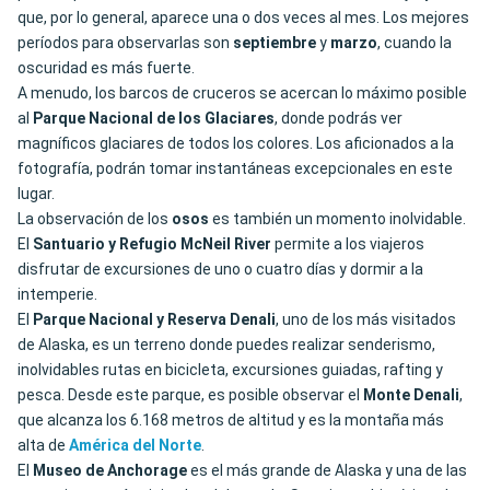
que, por lo general, aparece una o dos veces al mes. Los mejores
períodos para observarlas son
septiembre
y
marzo
, cuando la
oscuridad es más fuerte.
A menudo, los barcos de cruceros se acercan lo máximo posible
al
Parque Nacional de los Glaciares
, donde podrás ver
magníficos glaciares de todos los colores. Los aficionados a la
fotografía, podrán tomar instantáneas excepcionales en este
lugar.
La observación de los
osos
es también un momento inolvidable.
El
Santuario y Refugio McNeil River
permite a los viajeros
disfrutar de excursiones de uno o cuatro días y dormir a la
intemperie.
El
Parque Nacional y Reserva Denali
, uno de los más visitados
de Alaska, es un terreno donde puedes realizar senderismo,
inolvidables rutas en bicicleta, excursiones guiadas, rafting y
pesca. Desde este parque, es posible observar el
Monte Denali
,
que alcanza los 6.168 metros de altitud y es la montaña más
alta de
América del Norte
.
El
Museo de Anchorage
es el más grande de Alaska y una de las