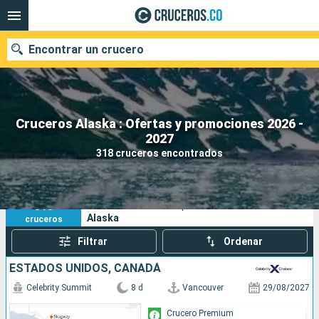
Encontrar un crucero
Cruceros Alaska : Ofertas y promociones 2026 -
2027
Fecha de salida
318 cruceros encontrados
Buscar
318
Sus criterios de búsqueda:
Alaska
cruceros
Filtrar
Ordenar
ESTADOS UNIDOS, CANADÁ
Celebrity Summit
8 d
Vancouver
29/08/2027
Crucero Premium