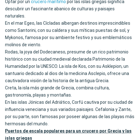
Optar por un
crucero marítimo
por las islas griegas significa
descubrir un fascinante abanico de culturas y paisajes
naturales.
En el mar Egeo, las Cícladas albergan destinos imprescindibles
como Santorini, con su caldera y sus míticas puestas de sol, y
Mykonos, famosa por su ambiente festivo y sus emblemáticos
molinos de viento.
Rodas, la joya del Dodecaneso, presume de un rico patrimonio
histórico con su ciudad medieval declarada Patrimonio de la
Humanidad por la UNESCO. La isla de Kos, con su Asklepion, un
santuario dedicado al dios de la medicina Asclepio, ofrece una
cautivadora visión de la historia de la antigua Grecia.
Creta, la isla más grande de Grecia, combina cultura,
gastronomía, playas y montañas.
En las islas Jónicas del Adriático, Corfú cautiva por su ciudad de
influencia veneciana y sus variados paisajes. Cefalonia y Zante,
por su parte, son famosas por poseer algunas de las playas más
hermosas del mundo.
Puertos de escala populares para un crucero por Grecia y las
islas griegas