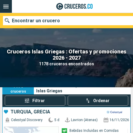
Encontrar un crucero
Cruceros Islas Griegas : Ofertas y promociones
2026 - 2027
Fecha de salida
1178 cruceros encontrados
Buscar
1178
Sus criterios de búsqueda:
Islas Griegas
cruceros
Filtrar
Ordenar
TURQUÍA, GRECIA
Celestyal Discovery
5 d
Lavrion (Atenas)
16/11/2026
Bebidas Incluidas en Comidas