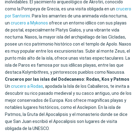
inolvidables. El yacimiento arqueológico de Akrotiri, conocido
como la Pompeya de Grecia, es una visita obligada en un
crucero
por Santorini
. Para los amantes de una animada vida nocturna,
un
crucero a Mykonos
ofrece un entorno idílico con sus playas
de postal, especialmente Platys Gialos, y una vibrante vida
nocturna. Naxos, la mayor isla del archipiélago de las Cícladas,
posee un rico patrimonio histórico con el templo de Apolo. Naxos
es muy popular entre los excursionistas. Subir al monte Zeus, el
punto más alto de la isla, ofrece unas vistas espectaculares. La
isla de Paros es famosa por sus idílicas playas, entre las que
destaca Kolymbithres, y pintorescos pueblos como Naoussa.
Cruceros por las islas del Dodecaneso: Rodas, Kos y Patmos
Un
crucero a Rodas
, apodada la Isla de los Caballeros, te invita a
descubrir su rico pasado medieval y su casco antiguo, uno de los
mejor conservados de Europa. Kos ofrece magníficas playas y
notables lugares históricos, como el Asclepion. En la isla de
Patmos, la Gruta del Apocalipsis y el monasterio donde se dice
que San Juan escribió el Apocalipsis son lugares de visita
obligada de la UNESCO.