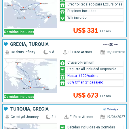
Crédito Regalado para Excursiones
Propinas incluidas
Wifi incluido
US$ 331
+Tasas
Comidas incluidas
GRECIA, TURQUÍA
Celebrity Infinity
9 d
El Pireo Atenas
15/08/2026
Crucero Premium
Paquete All Included Disponible
Hasta -$600/cabina
60% Off en 2° pasajero
US$ 673
+Tasas
Comidas incluidas
TURQUÍA, GRECIA
Celestyal Journey
8 d
El Pireo Atenas
19/06/2027
Bebidas Incluidas en Comidas