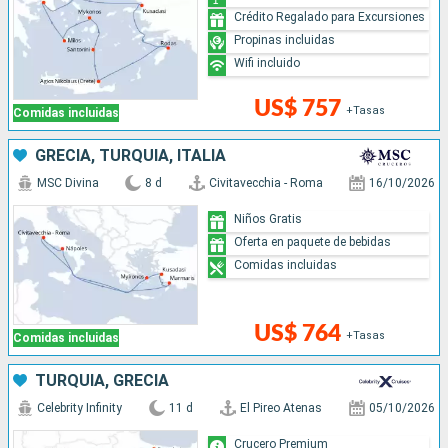
Crédito Regalado para Excursiones
Propinas incluidas
Wifi incluido
US$ 757
+Tasas
Comidas incluidas
GRECIA, TURQUÍA, ITALIA
MSC Divina
8 d
Civitavecchia - Roma
16/10/2026
Niños Gratis
Oferta en paquete de bebidas
Comidas incluidas
US$ 764
+Tasas
Comidas incluidas
TURQUÍA, GRECIA
Celebrity Infinity
11 d
El Pireo Atenas
05/10/2026
Crucero Premium