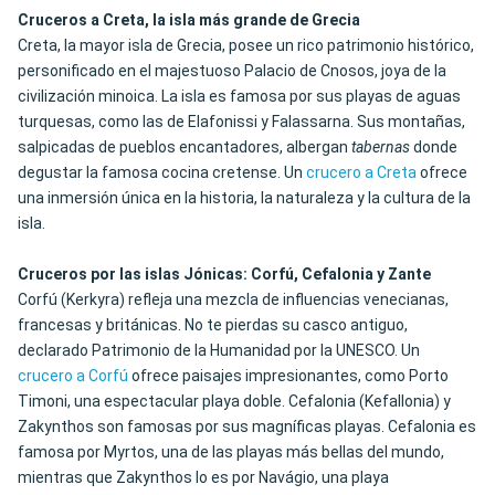
Cruceros a Creta, la isla más grande de Grecia
Creta, la mayor isla de Grecia, posee un rico patrimonio histórico,
personificado en el majestuoso Palacio de Cnosos, joya de la
civilización minoica. La isla es famosa por sus playas de aguas
turquesas, como las de Elafonissi y Falassarna. Sus montañas,
salpicadas de pueblos encantadores, albergan
tabernas
donde
degustar la famosa cocina cretense. Un
crucero a Creta
ofrece
una inmersión única en la historia, la naturaleza y la cultura de la
isla.
Cruceros por las islas Jónicas: Corfú, Cefalonia y Zante
Corfú (Kerkyra) refleja una mezcla de influencias venecianas,
francesas y británicas.
No te pierdas su casco antiguo
,
declarado Patrimonio de la Humanidad por la UNESCO. Un
crucero a Corfú
ofrece paisajes impresionantes, como Porto
Timoni, una espectacular playa doble. Cefalonia (Kefallonia) y
Zakynthos son famosas por sus magníficas playas. Cefalonia es
famosa por Myrtos, una de las playas más bellas del mundo,
mientras que Zakynthos lo es por Navágio, una playa