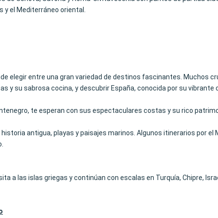
s y el Mediterráneo oriental.
de elegir entre una gran variedad de destinos fascinantes. Muchos cru
tas y su sabrosa cocina, y descubrir España, conocida por su vibrante c
Montenegro, te esperan con sus espectaculares costas y su rico patrimo
historia antigua, playas y paisajes marinos. Algunos itinerarios por el
o.
ta a las islas griegas y continúan con escalas en Turquía, Chipre, Israe
o