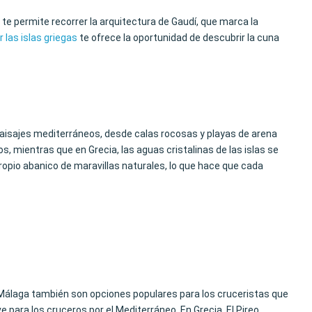
te permite recorrer la arquitectura de Gaudí, que marca la
 las islas griegas
te ofrece la oportunidad de descubrir la cuna
 paisajes mediterráneos, desde calas rocosas y playas de arena
, mientras que en Grecia, las aguas cristalinas de las islas se
opio abanico de maravillas naturales, lo que hace que cada
y Málaga también son opciones populares para los cruceristas que
 para los cruceros por el Mediterráneo. En Grecia, El Pireo