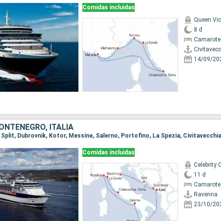
Comidas incluidas
Queen Vic
8 d
Camarote
Civitavec
14/09/20
ONTENEGRO, ITALIA
, Split, Dubrovnik, Kotor, Messine, Salerno, Portofino, La Spezia, Civitavecch
Comidas incluidas
Celebrity 
11 d
Camarote
Ravenna
23/10/20