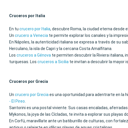
Cruceros por Italia
En tu
crucero por Italia
, descubre Roma, la ciudad eterna desde e
Un
crucero a Venecia
te permite explorar los canales y la impre
En Nápoles, la autenticidad italiana se expresa a través de su s
Herculano, la isla de Capri y la cercana Costa Amalfitana.
Los
cruceros a Génova
te permiten descubrir la Riviera italiana, 
turquesas. Los
cruceros a Sicilia
te invitan a descubrir la mayor i
Cruceros por Grecia
Un
crucero por Grecia
es una oportunidad para adentrarte en la hi
- El Pireo
.
Santorini es una postal viviente. Sus casas encaladas, aferradas
Mykonos, la joya de las Cícladas, te invita a explorar sus playas
En Corfú, maravíllate ante un batiburrillo de culturas, con forta
antiguo o relajarte en idílicas playas de aguas cristalinas.