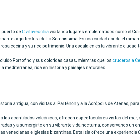
l puerto de
Civitavecchia
visitando lugares emblemáticos como el Colis
sionante arquitectura de La Serenissima. Es una ciudad donde el roma
abrosa cocina y su rico patrimonio. Una escala en esta vibrante ciudad
incluido Portofino y sus coloridas casas, mientras que los
cruceros a C
sla mediterránea, rica en historia y paisajes naturales.
storia antigua, con visitas al Parténon y a la Acrópolis de Atenas, par
 a los acantilados volcánicos, ofrecen espectaculares vistas del mar,
 doradas y a sumergirte en su vibrante vida nocturna, conservando un en
lezas venecianas e iglesias bizantinas. Esta isla ofrece una experienci