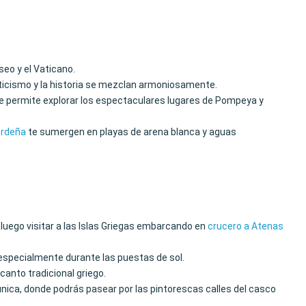
eo y el Vaticano.
nticismo y la historia se mezclan armoniosamente.
 te permite explorar los espectaculares lugares de Pompeya y
erdeña
te sumergen en playas de arena blanca y aguas
a luego visitar a las Islas Griegas embarcando en
crucero a Atenas
 especialmente durante las puestas de sol.
canto tradicional griego.
a única, donde podrás pasear por las pintorescas calles del casco