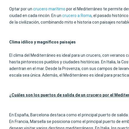
Optar por un
crucero marítimo
por el Mediterráneo te permite desc
ciudad en cada rincón. En un
crucero a Roma
, el pasado históric
de la civilización, combinando mito e historia con paisajes notabl
Clima idílico y magníficos paisajes
El clima del Mediterráneo es ideal para un crucero, con veranos 
hasta pintorescos pueblos y ciudades históricas. En Italia, la Co
adentran en el mar. Desde la Provenza, con sus campos de lavand
escala sea única. Además, el Mediterráneo es ideal para practic
¿Cuáles son los puertos de salida de un crucero por el Medit
En España, Barcelona destaca como el principal puerto de salida 
En Francia, Marsella se posiciona como el principal puerto de e
desean visitar varios destinos mediterráneos. En Italia, los puer