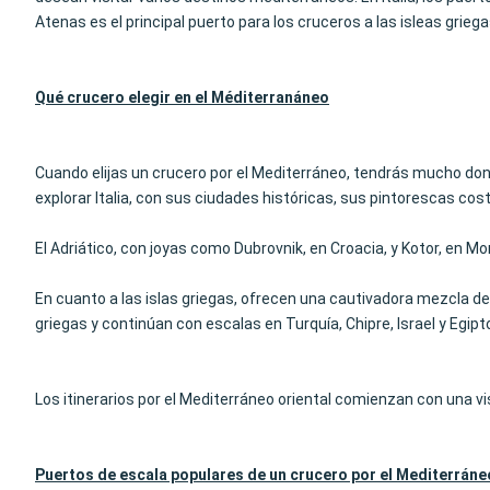
Atenas es el principal puerto para los cruceros a las isleas griega
Qué crucero elegir en el Méditerran
áneo
Cuando elijas un crucero por el Mediterráneo, tendrás mucho don
explorar Italia, con sus ciudades históricas, sus pintorescas cos
El Adriático, con joyas como Dubrovnik, en Croacia, y Kotor, en 
En cuanto a las islas griegas, ofrecen una cautivadora mezcla de 
griegas y continúan con escalas en Turquía, Chipre, Israel y Egipt
Los itinerarios por el Mediterráneo oriental comienzan con una visi
Puertos de escala populares de un crucero por el Mediterráne