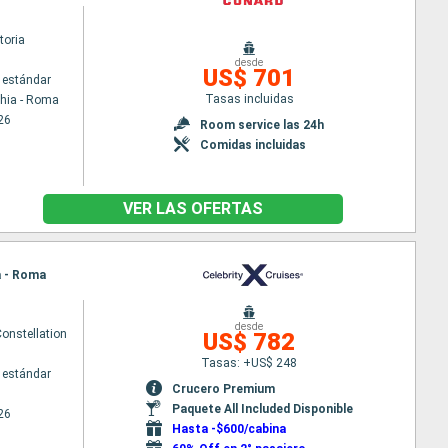
toria
desde
US$ 701
 estándar
Tasas incluidas
chia - Roma
26
Room service las 24h
Comidas incluidas
VER LAS OFERTAS
ia - Roma
desde
Constellation
US$ 782
Tasas: +US$ 248
 estándar
Crucero Premium
Paquete All Included Disponible
26
Hasta -$600/cabina