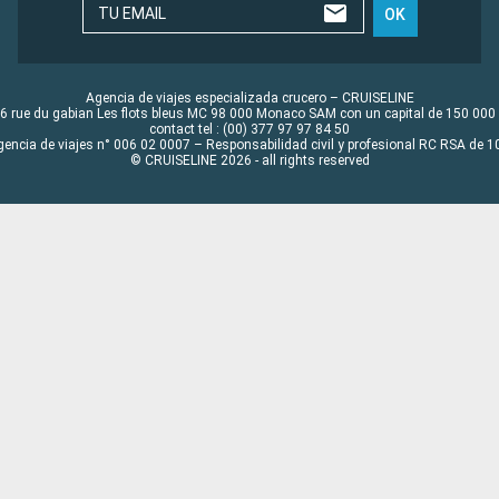
TU EMAIL
OK
Agencia de viajes especializada crucero – CRUISELINE
6 rue du gabian Les flots bleus MC 98 000 Monaco SAM con un capital de 150 000
contact tel : (00) 377 97 97 84 50
gencia de viajes n° 006 02 0007 – Responsabilidad civil y profesional RC RSA de
© CRUISELINE 2026 - all rights reserved