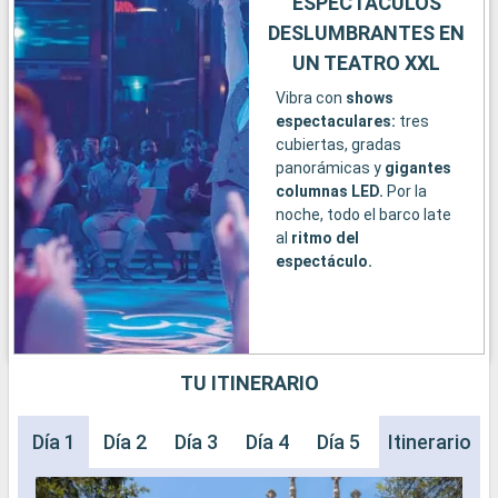
ESPECTÁCULOS
DESLUMBRANTES EN
UN TEATRO XXL
Vibra con
shows
espectaculares:
tres
cubiertas, gradas
panorámicas y
gigantes
columnas LED.
Por la
noche, todo el barco late
al
ritmo del
espectáculo.
TU ITINERARIO
Día 1
Día 2
Día 3
Día 4
Día 5
Día 6
Itinerario
Día 