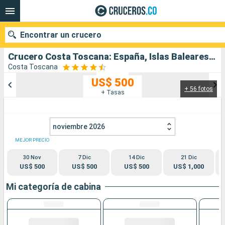
Encontrar un crucero
Crucero Costa Toscana: España, Islas Baleares, Italia, Francia salida desde Barcelona
Costa Toscana
US$ 500
+ 56 fotos
Nuestros destinos
+ Tasas
Fecha de salida
noviembre 2026
Puertos
Compañías
MEJOR PRECIO
30 Nov
7 Dic
14 Dic
21 Dic
Buscar
US$ 500
US$ 500
US$ 500
US$ 1,000
Mi categoría de cabina