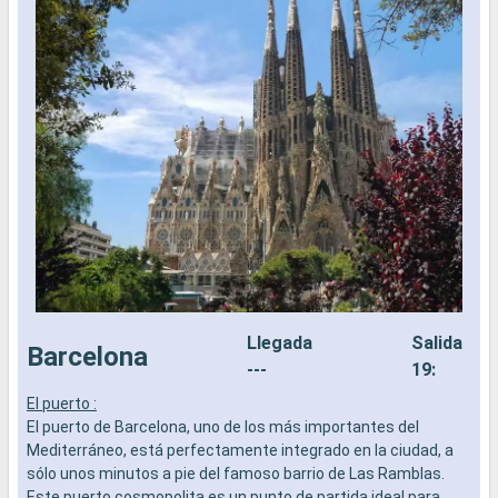
Llegada
Salida
Barcelona
---
19:
El puerto :
P
El puerto de Barcelona, uno de los más importantes del
v
Mediterráneo, está perfectamente integrado en la ciudad, a
m
sólo unos minutos a pie del famoso barrio de Las Ramblas.
d
Este puerto cosmopolita es un punto de partida ideal para
m