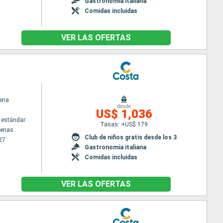
Gastronomía italiana
Comidas incluidas
VER LAS OFERTAS
ena
desde
US$ 1,036
 estándar
Tasas: +US$ 179
tenas
Club de niños gratis desde los 3
27
Gastronomía italiana
Comidas incluidas
VER LAS OFERTAS