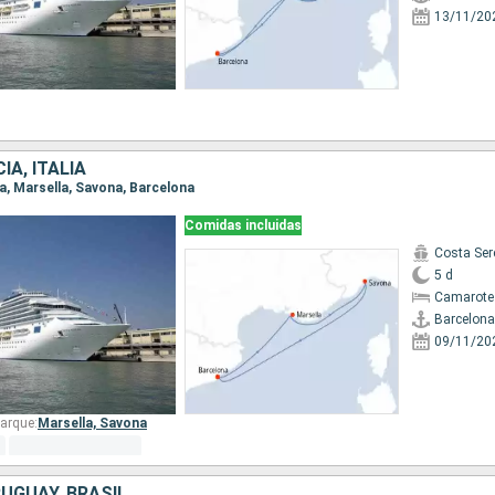
13/11/20
IA, ITALIA
na, Marsella, Savona, Barcelona
Comidas incluidas
Costa Ser
5 d
Camarote
Barcelona
09/11/20
arque:
Marsella,
Savona
UGUAY, BRASIL