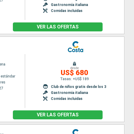
27
Gastronomía italiana
Comidas incluidas
VER LAS OFERTAS
ena
desde
US$ 680
 estándar
Tasas: +US$ 189
res
Club de niños gratis desde los 3
27
Gastronomía italiana
Comidas incluidas
VER LAS OFERTAS