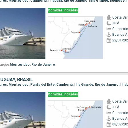
Aires, Montevideo, Camboriú, Ilhabella, Rio de Janeiro, Ilha Grande, Buenos Ai
Comidas incluidas
Costa Ser
10 d
Camarote
Buenos Ai
22/01/20
arque:
Montevideo,
Rio de Janeiro
UGUAY, BRASIL
Comidas incluidas
Costa Ser
11 d
Camarote
Buenos Ai
08/02/20