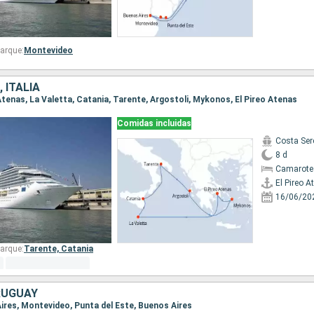
arque:
Montevideo
 ITALIA
o Atenas, La Valetta, Catania, Tarente, Argostoli, Mykonos, El Pireo Atenas
Comidas incluidas
Costa Ser
8 d
Camarote
El Pireo A
16/06/20
arque:
Tarente,
Catania
RUGUAY
Aires, Montevideo, Punta del Este, Buenos Aires