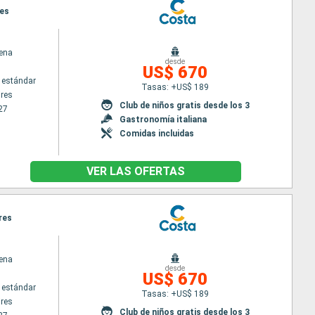
res
ena
desde
US$ 670
 estándar
Tasas: +US$ 189
res
Club de niños gratis desde los 3
27
Gastronomía italiana
Comidas incluidas
VER LAS OFERTAS
res
ena
desde
US$ 670
 estándar
Tasas: +US$ 189
res
Club de niños gratis desde los 3