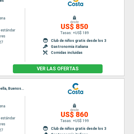
res
ena
desde
US$ 850
 estándar
Tasas: +US$ 189
res
Club de niños gratis desde los 3
27
Gastronomía italiana
Comidas incluidas
VER LAS OFERTAS
Itinerario : Buenos Aires, Montevideo, Punta del Este, Camboriú, Ilha Grande, Rio de Janeiro, Ilhabella, Buenos Aires
ena
desde
US$ 860
 estándar
Tasas: +US$ 199
res
Club de niños gratis desde los 3
27