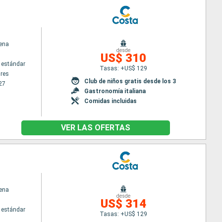
ena
desde
US$ 310
 estándar
Tasas: +US$ 129
res
Club de niños gratis desde los 3
27
Gastronomía italiana
Comidas incluidas
VER LAS OFERTAS
ena
desde
US$ 314
 estándar
Tasas: +US$ 129