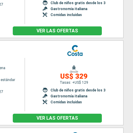
Club de niños gratis desde los 3
27
Gastronomía italiana
Comidas incluidas
VER LAS OFERTAS
ena
desde
US$ 329
 estándar
Tasas: +US$ 129
Club de niños gratis desde los 3
27
Gastronomía italiana
Comidas incluidas
VER LAS OFERTAS