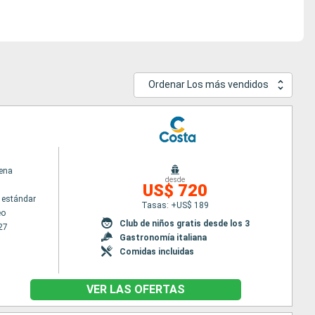
Ordenar Los más vendidos
ena
desde
US$ 720
 estándar
Tasas: +US$ 189
eo
Club de niños gratis desde los 3
27
Gastronomía italiana
Comidas incluidas
VER LAS OFERTAS