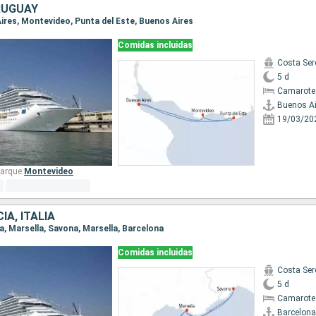
RUGUAY
Aires, Montevideo, Punta del Este, Buenos Aires
Comidas incluidas
Costa Ser
5 d
Camarote
Buenos Ai
19/03/20
arque:
Montevideo
IA, ITALIA
na, Marsella, Savona, Marsella, Barcelona
Comidas incluidas
Costa Ser
5 d
Camarote
Barcelona