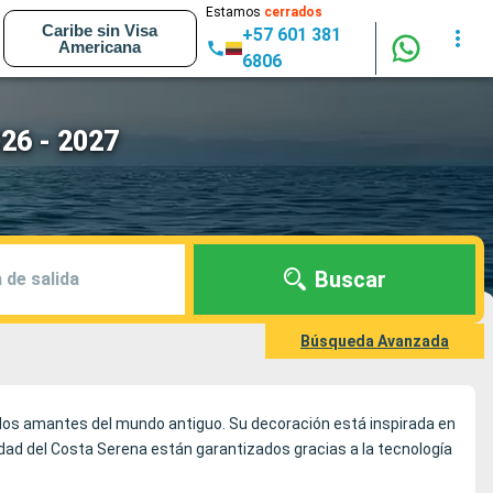
Estamos
cerrados
Caribe sin Visa
+57 601 381
Americana
6806
26 - 2027
Buscar
 de salida
Búsqueda Avanzada
a los amantes del mundo antiguo. Su decoración está inspirada en
uridad del Costa Serena están garantizados gracias a la tecnología