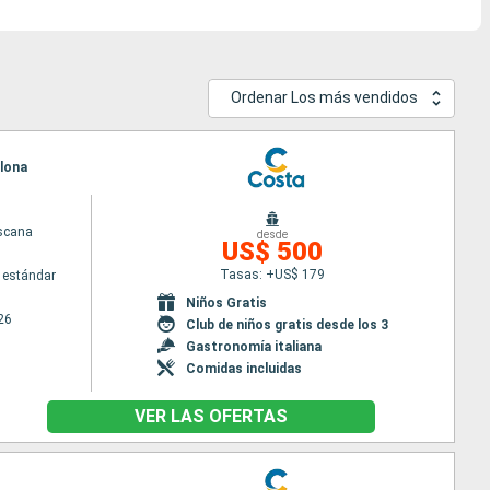
Ordenar Los más vendidos
elona
scana
desde
US$ 500
Tasas: +US$ 179
 estándar
Niños Gratis
26
Club de niños gratis desde los 3
Gastronomía italiana
Comidas incluidas
VER LAS OFERTAS