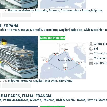
arque:
Palma de Mallorca,
Marsella,
Genova,
Civitavecchia - Roma,
Nápoles
IA, ESPAÑA
ecchia - Roma, Genova, Marsella, Barcelona, Cagliari, Nápoles, Civitavecchia -
Comidas incluidas
Costa To
8 d
Camarote
Civitavec
29/10/20
arque:
Nápoles,
Genova,
Cagliari,
Marsella,
Barcelona
 BALEARES, ITALIA, FRANCIA
na, Palma de Mallorca, Alicante, Palermo, Civitavecchia - Roma, Savona, Marse