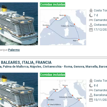
Comidas incluidas
Costa To
7 d
Camarote
Civitavec
17/12/20
arque:
Palermo
 BALEARES, ITALIA, FRANCIA
na, Palma de Mallorca, Nápoles, Civitavecchia - Roma, Genova, Marsella, Barc
Comidas incluidas
Costa To
8 d
Camarote
Barcelona
15/11/20