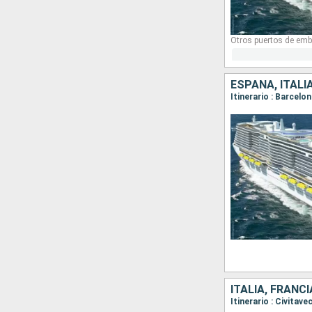
Otros puertos de emb
ESPAÑA, ITALI
Itinerario : Barcelo
ITALIA, FRANC
Itinerario : Civitav