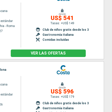
scana
desde
US$ 541
 estándar
Tasas: +US$ 149
chia - Roma
Club de niños gratis desde los 3
27
Gastronomía italiana
Comidas incluidas
VER LAS OFERTAS
elona
scana
desde
US$ 596
 estándar
Tasas: +US$ 179
Club de niños gratis desde los 3
26
Gastronomía italiana