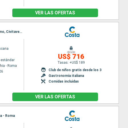
VER LAS OFERTAS
Itinerario : Civitavecchia - Roma, Genova, Marsella, Barcelona, Palma de Mallorca, Alicante, Palermo, Civitavecchia - Roma
scana
desde
US$ 716
 estándar
Tasas: +US$ 189
chia - Roma
Club de niños gratis desde los 3
26
Gastronomía italiana
Comidas incluidas
VER LAS OFERTAS
ia - Roma