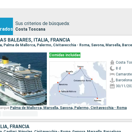
Sus criterios de búsqueda:
rados
Costa Toscana
AS BALEARES, ITALIA, FRANCIA
na, Palma de Mallorca, Palermo, Civitavecchia - Roma, Savona, Marsella, Barc
Comidas incluidas
Costa To
8 d
Camarote
Barcelona
30/11/20
arque:
Palma de Mallorca,
Marsella,
Savona,
Palermo,
Civitavecchia - Roma
LIA, FRANCIA
na, Cagliari, Nápoles, Civitavecchia - Roma, Genova, Marsella, Barcelona