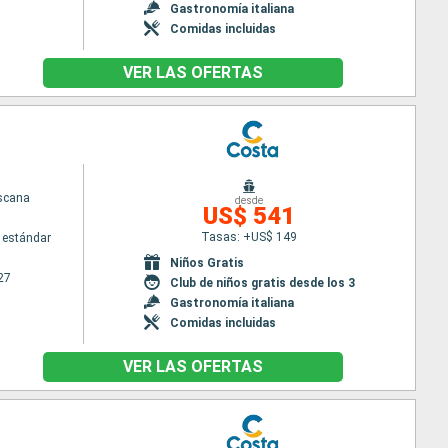
Gastronomía italiana
Comidas incluidas
VER LAS OFERTAS
scana
desde
US$ 541
Tasas: +US$ 149
 estándar
Niños Gratis
27
Club de niños gratis desde los 3
Gastronomía italiana
Comidas incluidas
VER LAS OFERTAS