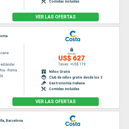
Comidas incluidas
VER LAS OFERTAS
 Roma
scana
desde
US$ 627
Tasas: +US$ 179
 estándar
chia - Roma
Niños Gratis
26
Club de niños gratis desde los 3
Gastronomía italiana
Comidas incluidas
VER LAS OFERTAS
lla, Barcelona