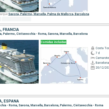
arque:
Savona,
Palermo,
Marsella,
Palma de Mallorca,
Barcelona
A, FRANCIA
na, Palermo, Civitavecchia - Roma, Savona, Marsella, Barcelona
Comidas incluidas
Costa To
7 d
Camarote
Barcelona
20/12/20
IA, ESPAÑA
ecchia - Roma, Savona, Marsella, Barcelona, Palermo, Civitavecchia - Roma