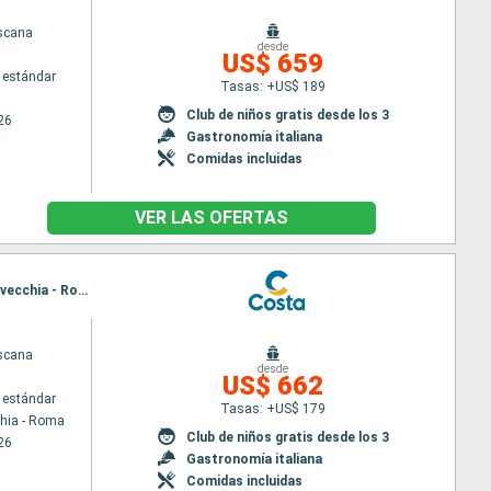
scana
desde
US$ 659
 estándar
Tasas: +US$ 189
Club de niños gratis desde los 3
26
Gastronomía italiana
Comidas incluidas
VER LAS OFERTAS
Itinerario : Civitavecchia - Roma, Genova, Marsella, Barcelona, Palma de Mallorca, Nápoles, Civitavecchia - Roma
scana
desde
US$ 662
 estándar
Tasas: +US$ 179
chia - Roma
Club de niños gratis desde los 3
26
Gastronomía italiana
Comidas incluidas