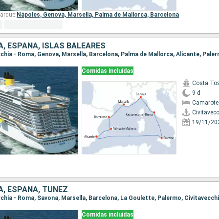
arque:
Nápoles,
Genova,
Marsella,
Palma de Mallorca,
Barcelona
IA, ESPAÑA, ISLAS BALEARES
Comidas incluidas
Costa To
9 d
Camarote
Civitavec
19/11/20
IA, ESPAÑA, TÚNEZ
ecchia - Roma, Savona, Marsella, Barcelona, La Goulette, Palermo, Civitavecch
Comidas incluidas