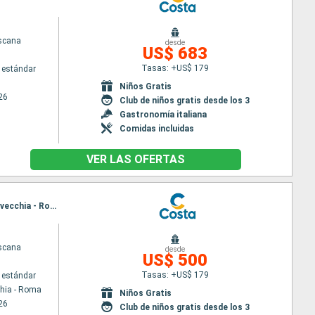
scana
desde
US$ 683
Tasas: +US$ 179
 estándar
Niños Gratis
26
Club de niños gratis desde los 3
Gastronomía italiana
Comidas incluidas
VER LAS OFERTAS
Itinerario : Civitavecchia - Roma, Savona, Marsella, Barcelona, Palma de Mallorca, Palermo, Civitavecchia - Roma
scana
desde
US$ 500
Tasas: +US$ 179
 estándar
chia - Roma
Niños Gratis
26
Club de niños gratis desde los 3