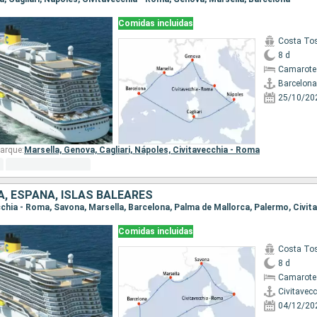
Comidas incluidas
Costa To
8 d
Camarote
Barcelona
25/10/20
arque:
Marsella,
Genova,
Cagliari,
Nápoles,
Civitavecchia - Roma
IA, ESPAÑA, ISLAS BALEARES
Comidas incluidas
Costa To
8 d
Camarote
Civitavec
04/12/20