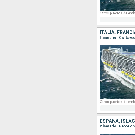
Otros puertos de emb
ITALIA, FRANC
Itinerario : Civitav
Otros puertos de emb
ESPAÑA, ISLAS
Itinerario : Barcelo