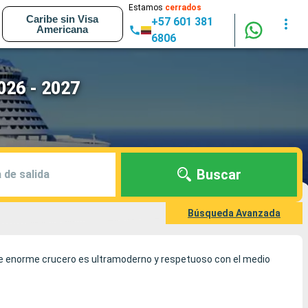
Estamos
cerrados
Caribe sin Visa
+57 601 381
Americana
6806
026 - 2027
Buscar
 de salida
Búsqueda Avanzada
te enorme crucero es ultramoderno y respetuoso con el medio