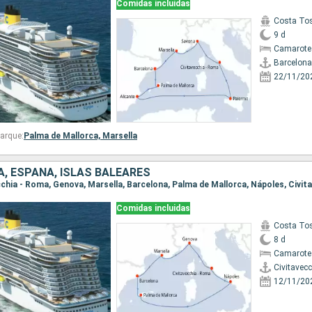
Comidas incluidas
Costa To
9 d
Camarote
Barcelona
22/11/20
arque:
Palma de Mallorca,
Marsella
IA, ESPAÑA, ISLAS BALEARES
Comidas incluidas
Costa To
8 d
Camarote
Civitavec
12/11/20