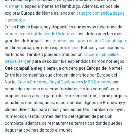
Alemania
, especialmente en Hamburgo. Además, es posible
explorar Europa del Norte saliendo en
crucero con salida desde
Hamburgo
.
En los Países Bajos, hay disponibles numerosos itinerarios de
cruceros con salida desde Róterdam
, uno de los puertos más
grandes de Europa. Los
cruceros con salida desde Copenhague
,
en Dinamarca, permiten explorar el mar Báltico y sus ciudades
históricas. También puedes optar por un
crucero con salida
desde Bergen
para descubrir los espléndidos fiordos noruegos.
Qué compañía elegir para un crucero por Europa del Norte?
Entre las compañías que ofrecen itinerarios por Europa del
Norte,
Costa Cruceros
,
Royal Caribbean
y
MSC Cruceros
son
conocidas por sus cruceros familiares. Estas compañías te
proponen una amplia gama de entretenimientos, como parques
acuáticos con toboganes, espectáculos dignos de Broadway y
clubes divertidos para niños y adolescentes. También incluyen
numerosos restaurantes dentro del régimen de pensión
completa, además de restaurantes temáticos donde puedes
degustar cocinas de todo el mundo.