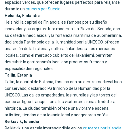
espacios verdes, que ofrecen lugares perfectos para relajarse
durante un
crucero por Suecia
.
Helsinki, Finlandia
Helsinki, la capital de Finlandia, es famosa por su diseño
innovador y su arquitectura moderna. La Plaza del Senado, con
su catedral neoclásica, y la fortaleza marítima de Suomenlinna,
declarada Patrimonio de la Humanidad por la UNESCO, ofrecen
una visión de la historia y cultura finlandesas. Los mercados
locales, como el mercado cubierto de Hakaniemi, permiten
descubrir la gastronomía local con productos frescos y
especialidades regionales.
Tallin, Estonia
Tallin, la capital de Estonia, fascina con su centro medieval bien
conservado, declarado Patrimonio de la Humanidad por la
UNESCO. Las calles empedradas, las murallas y las torres del
casco antiguo transportan a los visitantes a una atmósfera
histórica. La ciudad también ofrece una vibrante escena
artística, tiendas de artesanía local y acogedores cafés.
Reikiavik, Islandia
Reikiavik, una escala imprescindible en los
cruceros por Islandia
,