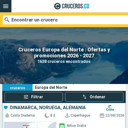
Encontrar un crucero
Cruceros Europa del Norte : Ofertas y
promociones 2026 - 2027
Fecha de salida
1638 cruceros encontrados
Buscar
1638
Sus criterios de búsqueda:
Europa del Norte
cruceros
Filtrar
Ordenar
DINAMARCA, NORUEGA, ALEMANIA
Costa Diadema
8 d
Copenhague
22/08/2026
Niños Gratis