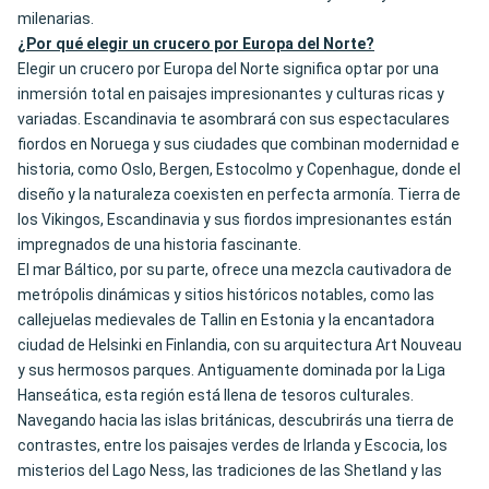
milenarias.
¿Por qué elegir un crucero por Europa del Norte?
Elegir un crucero por Europa del Norte significa optar por una
inmersión total en paisajes impresionantes y culturas ricas y
variadas. Escandinavia te asombrará con sus espectaculares
fiordos en Noruega y sus ciudades que combinan modernidad e
historia, como Oslo, Bergen, Estocolmo y Copenhague, donde el
diseño y la naturaleza coexisten en perfecta armonía. Tierra de
los Vikingos, Escandinavia y sus fiordos impresionantes están
impregnados de una historia fascinante.
El mar Báltico, por su parte, ofrece una mezcla cautivadora de
metrópolis dinámicas y sitios históricos notables, como las
callejuelas medievales de Tallin en Estonia y la encantadora
ciudad de Helsinki en Finlandia, con su arquitectura Art Nouveau
y sus hermosos parques. Antiguamente dominada por la Liga
Hanseática, esta región está llena de tesoros culturales.
Navegando hacia las islas británicas, descubrirás una tierra de
contrastes, entre los paisajes verdes de Irlanda y Escocia, los
misterios del Lago Ness, las tradiciones de las Shetland y las