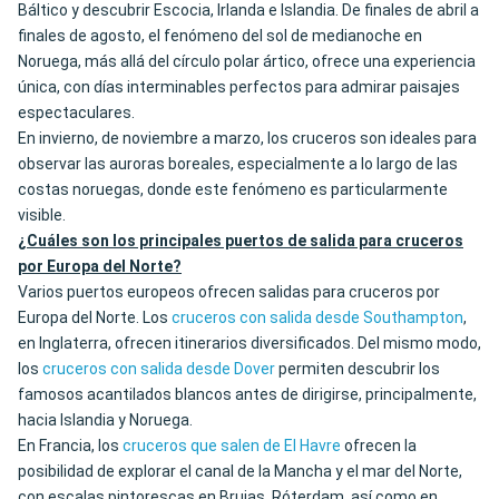
Báltico y descubrir Escocia, Irlanda e Islandia. De finales de abril a
finales de agosto, el fenómeno del sol de medianoche en
Noruega, más allá del círculo polar ártico, ofrece una experiencia
única, con días interminables perfectos para admirar paisajes
espectaculares.
En invierno, de noviembre a marzo, los cruceros son ideales para
observar las auroras boreales, especialmente a lo largo de las
costas noruegas, donde este fenómeno es particularmente
visible.
¿Cuáles son los principales puertos de salida para cruceros
por Europa del Norte?
Varios puertos europeos ofrecen salidas para cruceros por
Europa del Norte. Los
cruceros con salida desde Southampton
,
en Inglaterra, ofrecen itinerarios diversificados. Del mismo modo,
los
cruceros con salida desde Dover
permiten descubrir los
famosos acantilados blancos antes de dirigirse, principalmente,
hacia Islandia y Noruega.
En Francia, los
cruceros que salen de El Havre
ofrecen la
posibilidad de explorar el canal de la Mancha y el mar del Norte,
con escalas pintorescas en Brujas, Róterdam, así como en