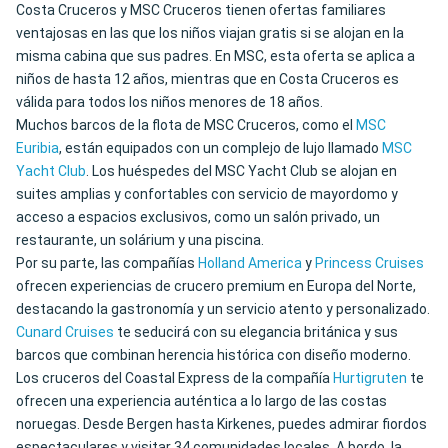
Costa Cruceros y MSC Cruceros tienen ofertas familiares
ventajosas en las que los niños viajan gratis si se alojan en la
misma cabina que sus padres. En MSC, esta oferta se aplica a
niños de hasta 12 años, mientras que en Costa Cruceros es
válida para todos los niños menores de 18 años.
Muchos barcos de la flota de MSC Cruceros, como el
MSC
Euribia
, están equipados con un complejo de lujo llamado
MSC
Yacht Club
. Los huéspedes del MSC Yacht Club se alojan en
suites amplias y confortables con servicio de mayordomo y
acceso a espacios exclusivos, como un salón privado, un
restaurante, un solárium y una piscina.
Por su parte, las compañías
Holland America
y
Princess Cruises
ofrecen experiencias de crucero premium en Europa del Norte,
destacando la gastronomía y un servicio atento y personalizado.
Cunard Cruises
te seducirá con su elegancia británica y sus
barcos que combinan herencia histórica con diseño moderno.
Los cruceros del Coastal Express de la compañía
Hurtigruten
te
ofrecen una experiencia auténtica a lo largo de las costas
noruegas. Desde Bergen hasta Kirkenes, puedes admirar fiordos
espectaculares y visitar 34 comunidades locales. A bordo, la