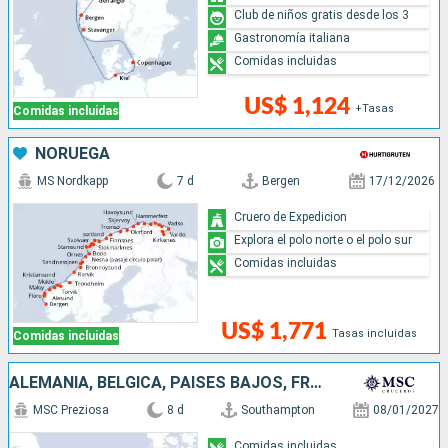
Club de niños gratis desde los 3
Gastronomía italiana
Comidas incluidas
US$ 1,124
+Tasas
Comidas incluidas
NORUEGA
MS Nordkapp
7 d
Bergen
17/12/2026
Cruero de Expedicion
Explora el polo norte o el polo sur
Comidas incluidas
US$ 1,771
Tasas incluidas
Comidas incluidas
ALEMANIA, BÉLGICA, PAISES BAJOS, FRANCIA, REINO UNIDO
MSC Preziosa
8 d
Southampton
08/01/2027
Comidas incluidas