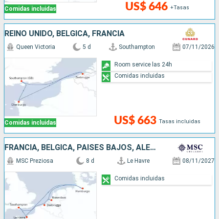
US$ 646
+Tasas
Comidas incluidas
REINO UNIDO, BÉLGICA, FRANCIA
Queen Victoria
5 d
Southampton
07/11/2026
Room service las 24h
Comidas incluidas
US$ 663
Tasas incluidas
Comidas incluidas
FRANCIA, BÉLGICA, PAISES BAJOS, ALEMANIA, REINO UNIDO
MSC Preziosa
8 d
Le Havre
08/11/2027
Comidas incluidas