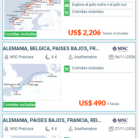
Explora el polo norte o el polo sur
Comidas incluidas
US$ 2,206
Tasas incluidas
Comidas incluidas
ALEMANIA, BÉLGICA, PAISES BAJOS, FRANCIA, REINO UNIDO
MSC Preziosa
8 d
Southampton
06/11/2026
Comidas incluidas
US$ 490
+Tasas
Comidas incluidas
ALEMANIA, PAISES BAJOS, FRANCIA, REINO UNIDO
MSC Preziosa
8 d
Southampton
27/11/2026