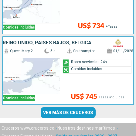
US$ 734
+Tasas
Comidas incluidas
REINO UNIDO, PAISES BAJOS, BÉLGICA
Queen Mary 2
5 d
Southampton
01/11/2028
Room service las 24h
Comidas incluidas
US$ 745
Tasas incluidas
Comidas incluidas
VER MÁS DE CRUCEROS
Cruceros www.cruceros.co
Nuestros destinos marítimos