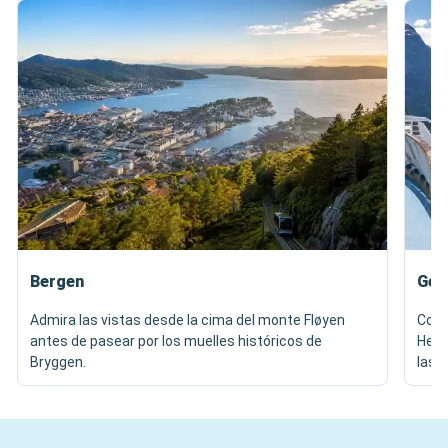
Bergen
Gei
Admira las vistas desde la cima del monte Fløyen
Cont
antes de pasear por los muelles históricos de
Herm
Bryggen.
las v