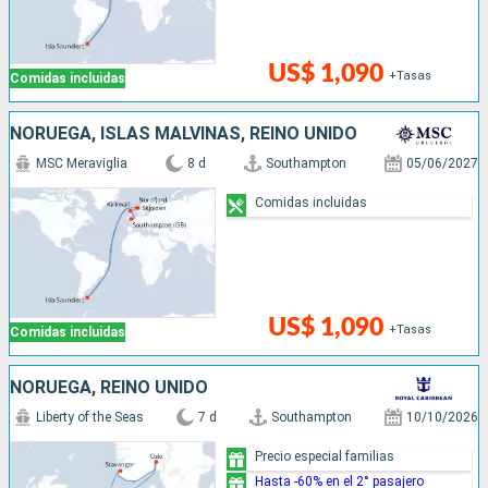
US$ 1,090
+Tasas
Comidas incluidas
NORUEGA, ISLAS MALVINAS, REINO UNIDO
MSC Meraviglia
8 d
Southampton
05/06/2027
Comidas incluidas
US$ 1,090
+Tasas
Comidas incluidas
NORUEGA, REINO UNIDO
Liberty of the Seas
7 d
Southampton
10/10/2026
Precio especial familias
Hasta -60% en el 2° pasajero