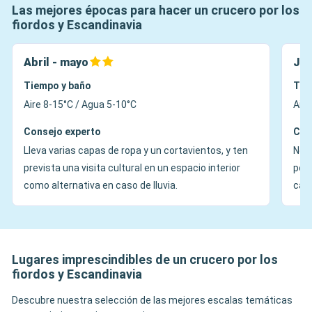
Las mejores épocas para hacer un crucero por los
fiordos y Escandinavia
Abril - mayo
Jun
Tiempo y baño
Tie
Aire 8-15°C / Agua 5-10°C
Aire
Consejo experto
Con
Lleva varias capas de ropa y un cortavientos, y ten
No o
prevista una visita cultural en un espacio interior
pola
como alternativa en caso de lluvia.
calz
Lugares imprescindibles de un crucero por los
fiordos y Escandinavia
Descubre nuestra selección de las mejores escalas temáticas