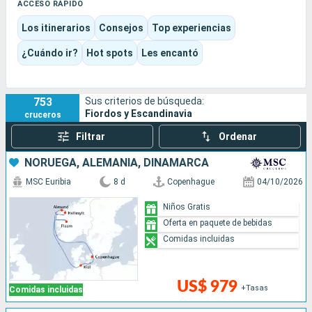
vida nórdico.
ACCESO RÁPIDO
Aquí, el viaje oscila entre la contemplación, los
Los itinerarios
Consejos
Top experiencias
descubrimientos culturales y el placer de la vida a bordo, con
barcos que pueden dar prioridad tanto a la exploración como
¿Cuándo ir?
Hot spots
Les encantó
al confort familiar. Cada itinerario ofrece así un equilibrio único
entre naturaleza en estado puro, una atmósfera tranquila y
escalas inspiradoras.
753
Sus criterios de búsqueda:
Fiordos y Escandinavia
cruceros
Filtrar
Ordenar
NORUEGA, ALEMANIA, DINAMARCA
MSC Euribia
8 d
Copenhague
04/10/2026
Niños Gratis
Oferta en paquete de bebidas
Comidas incluidas
US$ 979
+Tasas
Comidas incluidas