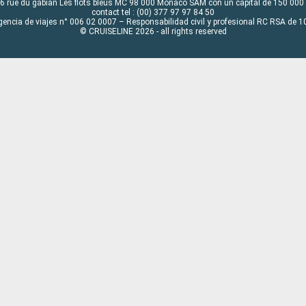
6 rue du gabian Les flots bleus MC 98 000 Monaco SAM con un capital de 150 000
contact tel : (00) 377 97 97 84 50
gencia de viajes n° 006 02 0007 – Responsabilidad civil y profesional RC RSA de
© CRUISELINE 2026 - all rights reserved