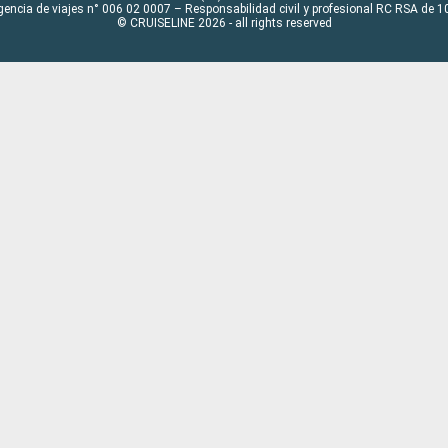
gencia de viajes n° 006 02 0007 – Responsabilidad civil y profesional RC RSA de
© CRUISELINE 2026 - all rights reserved