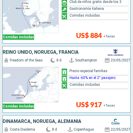
Club de niños gratis desde los 3
Gastronomía italiana
Comidas incluidas
US$ 884
+Tasas
Comidas incluidas
REINO UNIDO, NORUEGA, FRANCIA
Freedom of the Seas
8 d
Southampton
23/05/2027
Precio especial familias
Hasta -60% en el 2° pasajero
Comidas incluidas
US$ 917
+Tasas
Comidas incluidas
DINAMARCA, NORUEGA, ALEMANIA
Costa Diadema
8 d
Copenhague
22/05/2027