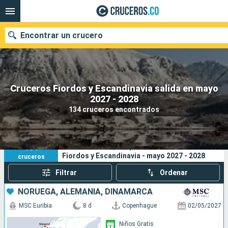
Encontrar un crucero
Cruceros Fiordos y Escandinavia salida en mayo
2027 - 2028
Fecha de salida
134 cruceros encontrados
Buscar
134
Sus criterios de búsqueda:
Fiordos y Escandinavia - mayo 2027 - 2028
cruceros
Filtrar
Ordenar
NORUEGA, ALEMANIA, DINAMARCA
MSC Euribia
8 d
Copenhague
02/05/2027
Niños Gratis