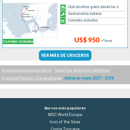
Club de niños gratis desde los 3
Gastronomía italiana
Comidas incluidas
US$ 950
+Tasas
Comidas incluidas
VER MÁS DE CRUCEROS
Cruceros www.cruceros.co
Nuestros destinos marítimos
Cruceros Fiordos y Escandinavia
Salida en mayo 2027 - 2028
Barcos más populares
MSC World Europa
Icon of the Seas
Costa Toscana