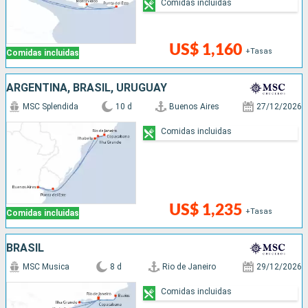
Comidas incluidas
US$ 1,160
+Tasas
Comidas incluidas
ARGENTINA, BRASIL, URUGUAY
MSC Splendida
10 d
Buenos Aires
27/12/2026
Comidas incluidas
US$ 1,235
+Tasas
Comidas incluidas
BRASIL
MSC Musica
8 d
Rio de Janeiro
29/12/2026
Comidas incluidas