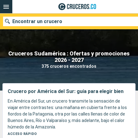
Encontrar un crucero
Cruceros Sudamérica : Ofertas y promociones
2026 - 2027
Fecha de salida
375 cruceros encontrados
Buscar
Crucero por América del Sur: guía para elegir bien
En América del Sur, un crucero transmite la sensación de
viajar entre contrastes: una mañana en cubierta frente a los
fiordos de la Patagonia, otra por las calles llenas de color de
Buenos Aires, Río o Valparaíso y, más adelante, bajo el calor
húmedo de la Amazonía.
El viaje se disfruta tanto en las llegadas por mar como en las
ACCESO RÁPIDO