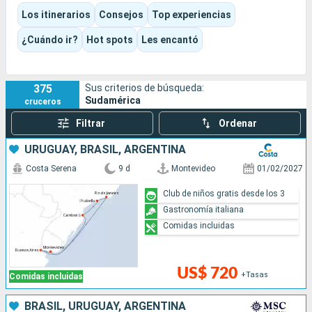
escalas, entre glaciares, playas brasileñas, cafés históricos,
Los itinerarios
Consejos
Top experiencias
mercados, tango, samba y paisajes del fin del mundo.
Según la temporada y el barco que elijas, la experiencia puede
¿Cuándo ir?
Hot spots
Les encantó
estar muy enfocada en la naturaleza, la cultura, la fiesta, los
ríos o claramente orientada a la expedición.
375
Sus criterios de búsqueda:
Sudamérica
cruceros
Filtrar
Ordenar
URUGUAY, BRASIL, ARGENTINA
Costa Serena
9 d
Montevideo
01/02/2027
Club de niños gratis desde los 3
Gastronomía italiana
Comidas incluidas
US$ 720
+Tasas
Comidas incluidas
BRASIL, URUGUAY, ARGENTINA