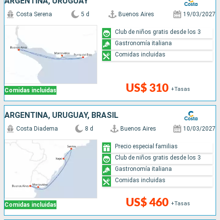
ARGENTINA, URUGUAY
Costa Serena
5 d
Buenos Aires
19/03/2027
Club de niños gratis desde los 3
Gastronomía italiana
Comidas incluidas
US$ 310
+Tasas
Comidas incluidas
ARGENTINA, URUGUAY, BRASIL
Costa Diadema
8 d
Buenos Aires
10/03/2027
Precio especial familias
Club de niños gratis desde los 3
Gastronomía italiana
Comidas incluidas
US$ 460
+Tasas
Comidas incluidas