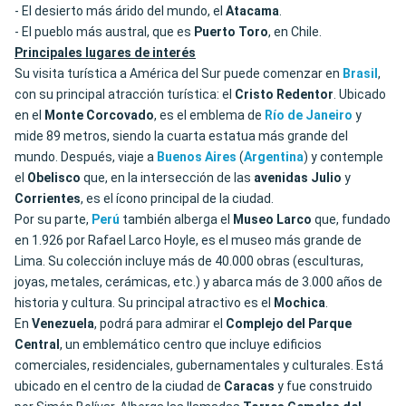
- El desierto más árido del mundo, el
Atacama
.
- El pueblo más austral, que es
Puerto Toro
, en Chile.
Principales lugares de interés
Su visita turística a América del Sur puede comenzar en
Brasil
,
con su principal atracción turística: el
Cristo Redentor
. Ubicado
en el
Monte Corcovado
, es el emblema de
Río de Janeiro
y
mide 89 metros, siendo la cuarta estatua más grande del
mundo. Después, viaje a
Buenos Aires
(
Argentina
) y contemple
el
Obelisco
que, en la intersección de las
avenidas Julio
y
Corrientes
, es el ícono principal de la ciudad.
Por su parte,
Perú
también alberga el
Museo Larco
que, fundado
en 1.926 por Rafael Larco Hoyle, es el museo más grande de
Lima. Su colección incluye más de 40.000 obras (esculturas,
joyas, metales, cerámicas, etc.) y abarca más de 3.000 años de
historia y cultura. Su principal atractivo es el
Mochica
.
En
Venezuela
, podrá para admirar el
Complejo del Parque
Central
, un emblemático centro que incluye edificios
comerciales, residenciales, gubernamentales y culturales. Está
ubicado en el centro de la ciudad de
Caracas
y fue construido