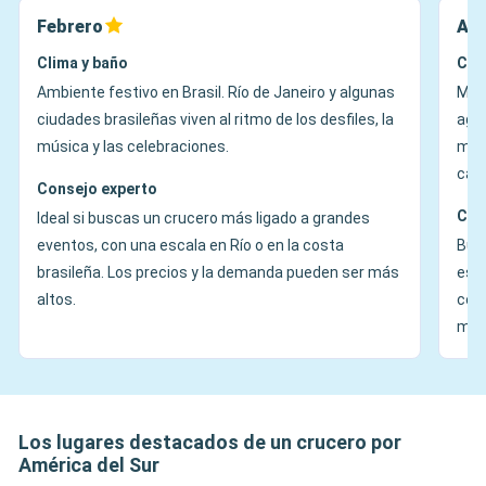
Febrero
Abr
Clima y baño
Cli
Ambiente festivo en Brasil. Río de Janeiro y algunas
Más
ciudades brasileñas viven al ritmo de los desfiles, la
agra
música y las celebraciones.
mod
camb
Consejo experto
Con
Ideal si buscas un crucero más ligado a grandes
eventos, con una escala en Río o en la costa
Buen
brasileña. Los precios y la demanda pueden ser más
espe
altos.
cent
más
Los lugares destacados de un crucero por
América del Sur