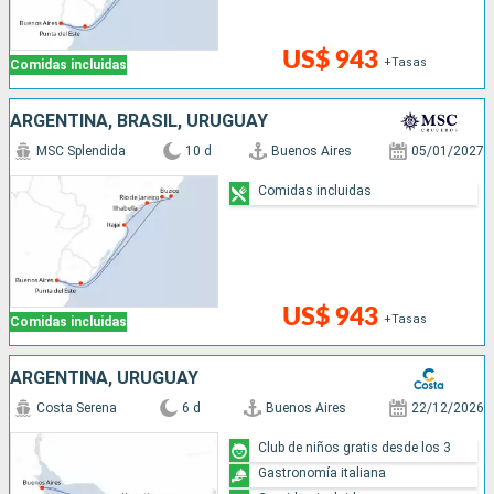
US$ 943
+Tasas
Comidas incluidas
ARGENTINA, BRASIL, URUGUAY
MSC Splendida
10 d
Buenos Aires
05/01/2027
Comidas incluidas
US$ 943
+Tasas
Comidas incluidas
ARGENTINA, URUGUAY
Costa Serena
6 d
Buenos Aires
22/12/2026
Club de niños gratis desde los 3
Gastronomía italiana