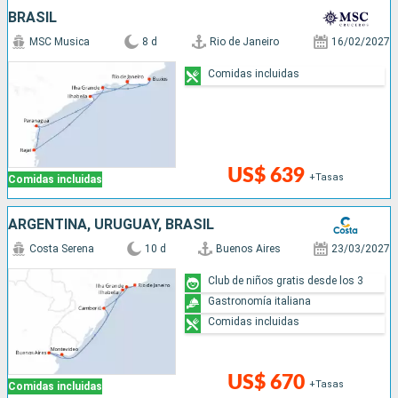
BRASIL
MSC Musica
8 d
Rio de Janeiro
16/02/2027
Comidas incluidas
US$ 639
+Tasas
Comidas incluidas
ARGENTINA, URUGUAY, BRASIL
Costa Serena
10 d
Buenos Aires
23/03/2027
Club de niños gratis desde los 3
Gastronomía italiana
Comidas incluidas
US$ 670
+Tasas
Comidas incluidas