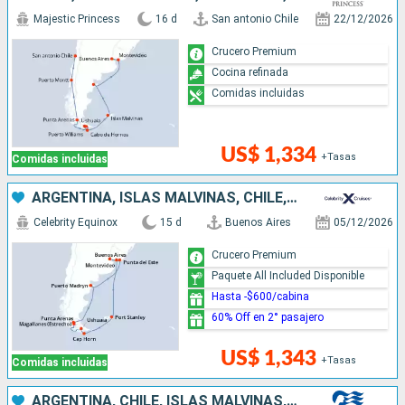
Majestic Princess
16 d
San antonio Chile
22/12/2026
Crucero Premium
Cocina refinada
Comidas incluidas
US$ 1,334
+Tasas
Comidas incluidas
ARGENTINA, ISLAS MALVINAS, CHILE, URUGUAY
Celebrity Equinox
15 d
Buenos Aires
05/12/2026
Crucero Premium
Paquete All Included Disponible
Hasta -$600/cabina
60% Off en 2° pasajero
US$ 1,343
+Tasas
Comidas incluidas
ARGENTINA, CHILE, ISLAS MALVINAS, URUGUAY