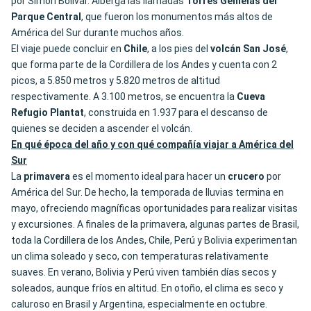
por Simón Bolívar. Alberga las llamadas
Torres Gemelas del
Parque Central
, que fueron los monumentos más altos de
América del Sur durante muchos años.
El viaje puede concluir en
Chile
, a los pies del
volcán San José
,
que forma parte de la Cordillera de los Andes y cuenta con 2
picos, a 5.850 metros y 5.820 metros de altitud
respectivamente. A 3.100 metros, se encuentra la
Cueva
Refugio Plantat
, construida en 1.937 para el descanso de
quienes se deciden a ascender el volcán.
En qué época del año y con qué compañía viajar a América del
Sur
La
primavera
es el momento ideal para hacer un
crucero
por
América del Sur. De hecho, la temporada de lluvias termina en
mayo, ofreciendo magníficas oportunidades para realizar visitas
y excursiones. A finales de la primavera, algunas partes de Brasil,
toda la Cordillera de los Andes, Chile, Perú y Bolivia experimentan
un clima soleado y seco, con temperaturas relativamente
suaves. En verano, Bolivia y Perú viven también días secos y
soleados, aunque fríos en altitud. En otoño, el clima es seco y
caluroso en Brasil y Argentina, especialmente en octubre.