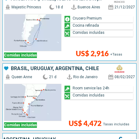
Majestic Princess
18 d
Buenos Aires
21/12/2027
Crucero Premium
Cocina refinada
Comidas incluidas
US$ 2,916
+Tasas
Comidas incluidas
BRASIL, URUGUAY, ARGENTINA, CHILE
Queen Anne
21 d
Rio de Janeiro
08/02/2027
Room service las 24h
Comidas incluidas
US$ 4,472
Tasas incluidas
Comidas incluidas