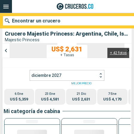
Encontrar un crucero
Crucero Majestic Princess: Argentina, Chile, Islas Malvinas, Uruguay salida desde Buenos Aires
Majestic Princess
US$ 2,631
+ 42 fotos
Nuestros destinos
+ Tasas
Fecha de salida
diciembre 2027
Puertos
Compañías
MEJOR PRECIO
6 Ene
23 Ene
21 Dic
7 Ene
Buscar
US$ 5,359
US$ 4,581
US$ 2,631
US$ 4,170
Mi categoría de cabina