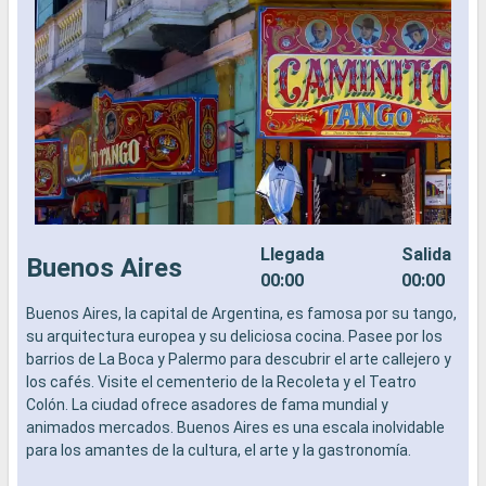
Llegada
Salida
Buenos Aires
00:00
00:00
Buenos Aires, la capital de Argentina, es famosa por su tango,
B
su arquitectura europea y su deliciosa cocina. Pasee por los
s
barrios de La Boca y Palermo para descubrir el arte callejero y
b
los cafés. Visite el cementerio de la Recoleta y el Teatro
l
Colón. La ciudad ofrece asadores de fama mundial y
C
animados mercados. Buenos Aires es una escala inolvidable
a
para los amantes de la cultura, el arte y la gastronomía.
p