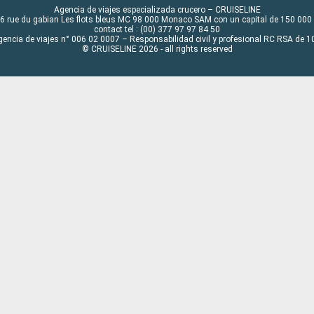
Agencia de viajes especializada crucero – CRUISELINE
6 rue du gabian Les flots bleus MC 98 000 Monaco SAM con un capital de 150 000
contact tel : (00) 377 97 97 84 50
gencia de viajes n° 006 02 0007 – Responsabilidad civil y profesional RC RSA de
© CRUISELINE 2026 - all rights reserved