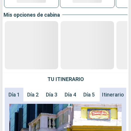
Mis opciones de cabina
TU ITINERARIO
Día 1
Día 2
Día 3
Día 4
Día 5
Día 6
Itinerario
Día 