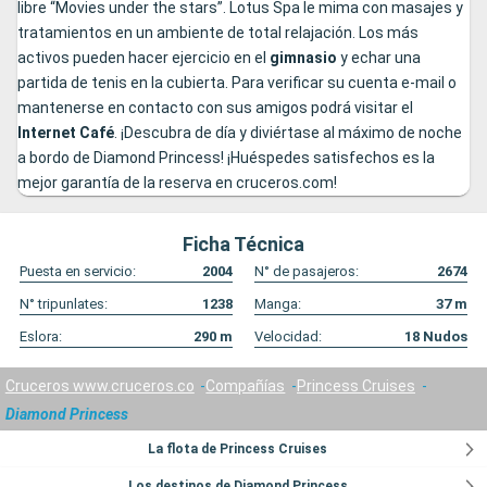
libre “Movies under the stars”. Lotus Spa le mima con masajes y
tratamientos en un ambiente de total relajación. Los más
activos pueden hacer ejercicio en el
gimnasio
y echar una
partida de tenis en la cubierta. Para verificar su cuenta e-mail o
mantenerse en contacto con sus amigos podrá visitar el
Internet
Café
. ¡Descubra de día y diviértase al máximo de noche
a bordo de Diamond Princess! ¡Huéspedes satisfechos es la
mejor garantía de la reserva en cruceros.com!
Ficha Técnica
Puesta en servicio:
2004
N° de pasajeros:
2674
N° tripunlates:
1238
Manga:
37
m
Eslora:
290
m
Velocidad:
18
Nudos
Cruceros www.cruceros.co
Compañías
Princess Cruises
Diamond Princess
La flota de Princess Cruises
Los destinos de Diamond Princess