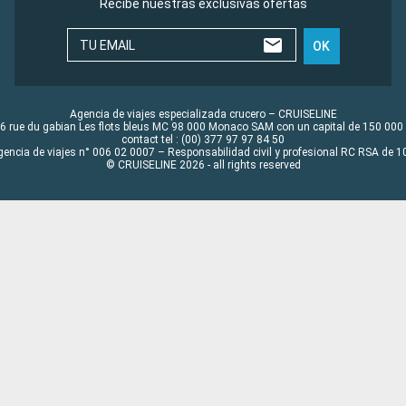
Recibe nuestras exclusivas ofertas
TU EMAIL
OK
Agencia de viajes especializada crucero – CRUISELINE
6 rue du gabian Les flots bleus MC 98 000 Monaco SAM con un capital de 150 000
contact tel : (00) 377 97 97 84 50
gencia de viajes n° 006 02 0007 – Responsabilidad civil y profesional RC RSA de
© CRUISELINE 2026 - all rights reserved