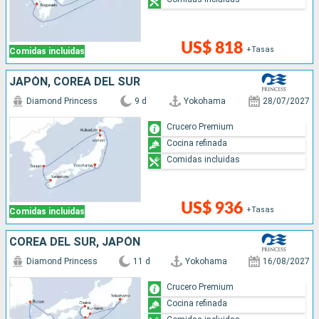
de cada detalle de su reserva!
Confíe en el gran entretenimiento a bordo que le ofrecen
US$ 818
+Tasas
Comidas incluidas
los cruceros
JAPÓN, COREA DEL SUR
Diamond Princess
9 d
Yokohama
28/07/2027
Crucero Premium
Cocina refinada
Comidas incluidas
US$ 936
+Tasas
Comidas incluidas
COREA DEL SUR, JAPÓN
Diamond Princess
11 d
Yokohama
16/08/2027
Crucero Premium
Cocina refinada