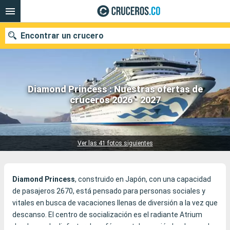
Encontrar un crucero
Diamond Princess : Nuestras ofertas de
cruceros 2026 - 2027
Fecha de salida
109 cruceros encontrados
Buscar
Ver las 41 fotos siguientes
Diamond
Princess
, construido en Japón, con una capacidad
de pasajeros 2670, está pensado para personas sociales y
vitales en busca de vacaciones llenas de diversión a la vez que
descanso. El centro de socialización es el radiante Atrium
donde puede disfrutar de café y pasteles recién hechos en los