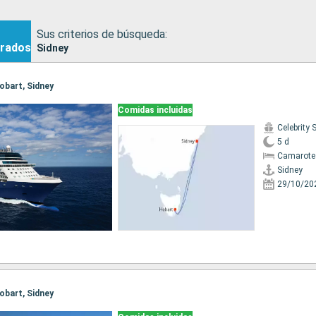
Sus criterios de búsqueda:
rados
Sidney
Hobart, Sidney
Comidas incluidas
Celebrity 
5 d
Camarote
Sidney
29/10/20
Hobart, Sidney