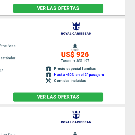
VER LAS OFERTAS
 the Seas
desde
US$ 926
 estándar
Tasas: +US$ 197
Precio especial familias
27
Hasta -60% en el 2° pasajero
Comidas incluidas
VER LAS OFERTAS
 the Seas