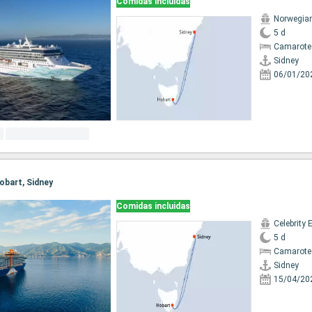
Comidas incluidas
Norwegian 
5 d
Camarote
Sidney
06/01/20
Hobart, Sidney
Comidas incluidas
Celebrity 
5 d
Camarote
Sidney
15/04/20