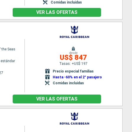
Comidas incluidas
VER LAS OFERTAS
 the Seas
desde
US$ 847
 estándar
Tasas: +US$ 197
Precio especial familias
27
Hasta -60% en el 2° pasajero
Comidas incluidas
VER LAS OFERTAS