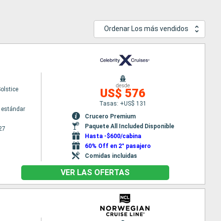
Ordenar Los más vendidos
desde
Solstice
US$ 576
Tasas: +US$ 131
 estándar
Crucero Premium
Paquete All Included Disponible
27
Hasta -$600/cabina
60% Off en 2° pasajero
Comidas incluidas
VER LAS OFERTAS