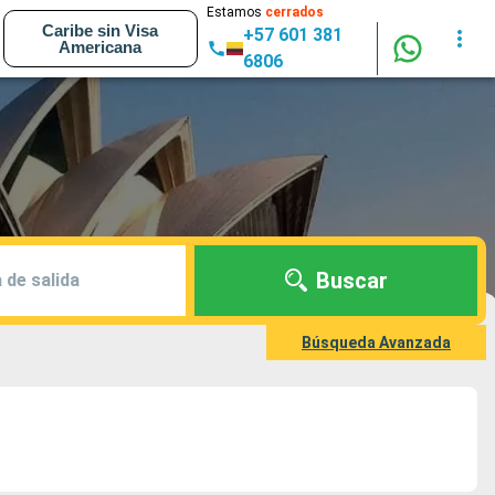
Estamos
cerrados
Caribe sin Visa
+57 601 381
Americana
6806
Buscar
 de salida
Búsqueda Avanzada