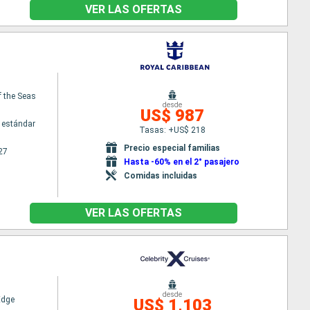
VER LAS OFERTAS
 the Seas
desde
US$ 987
 estándar
Tasas: +US$ 218
Precio especial familias
27
Hasta -60% en el 2° pasajero
Comidas incluidas
VER LAS OFERTAS
desde
Edge
US$ 1,103