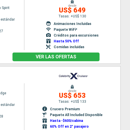
desde
Spirit
US$ 649
Tasas: +US$ 130
 estándar
Animaciones Incluidas
Paquete WiFi*
27
Créditos para excursiones
Hasta 50% Off
Comidas incluidas
VER LAS OFERTAS
desde
Edge
US$ 653
Tasas: +US$ 133
 estándar
Crucero Premium
Paquete All Included Disponible
28
Hasta -$600/cabina
60% Off en 2° pasajero