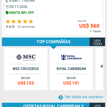
8 días / 7 noches
30/11/2026
HASTA 40% OFF
desde
US$ 560
4.6
/5
-
10 opiniones
+ Tasas
VER
TOP COMPAÑÍAS
TODO
NOR
MSC CRUCEROS
ROYAL CARIBBEAN
desde
desde
US$ 153
US$ 151
Ver todos los cruceros
OFERTAS ROYAL CARIBBEAN Y
VER