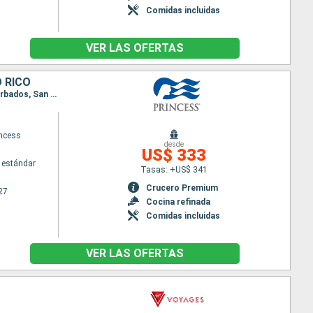
Comidas incluidas
VER LAS OFERTAS
 RICO
Itinerario : San Juan, San Thomas, Saint Martin (Antilles Néerlandaises), Antigua, Santa Lucia, Barbados, San Juan
ncess
desde
US$ 333
 estándar
Tasas: +US$ 341
Crucero Premium
27
Cocina refinada
Comidas incluidas
VER LAS OFERTAS