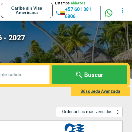
Estamos
abiertos
Caribe sin Visa
+57 601 381
Americana
6806
 - 2027
Buscar
 de salida
Búsqueda Avanzada
Ordenar Los más vendidos