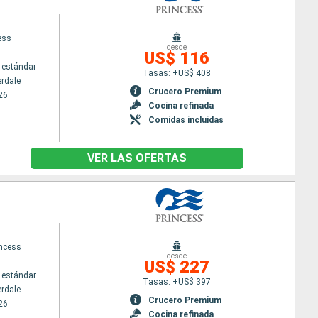
ess
desde
US$ 116
 estándar
Tasas: +US$ 408
erdale
Crucero Premium
26
Cocina refinada
Comidas incluidas
VER LAS OFERTAS
ncess
desde
US$ 227
 estándar
Tasas: +US$ 397
erdale
Crucero Premium
26
Cocina refinada