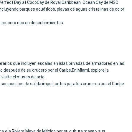
an Perfect Day at CocoCay de Royal Caribbean, Ocean Cay de MSC
incluyendo parques acuáticos, playas de aguas cristalinas de color
n crucero rico en descubrimientos.
erarios que incluyen escalas en islas privadas de armadores en las
después de su crucero por el Caribe.En Miami, explore la
o visite el museo de arte.
son puertos de salida importantes para los cruceros por el Caribe
a y la Riviera Maya de México por su cultura maya y sus