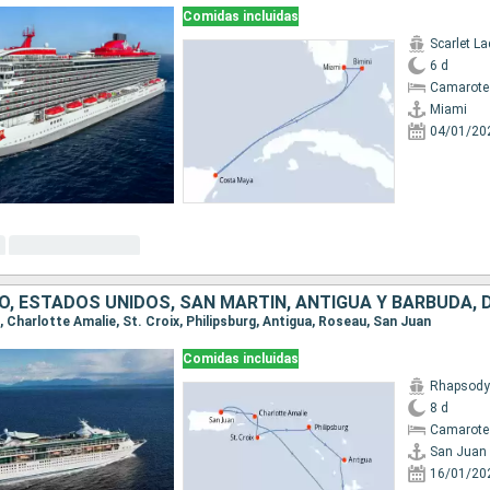
Comidas incluidas
Scarlet La
6 d
Camarote
Miami
04/01/20
O, ESTADOS UNIDOS, SAN MARTÍN, ANTIGUA Y BARBUDA, 
n, Charlotte Amalie, St. Croix, Philipsburg, Antigua, Roseau, San Juan
Comidas incluidas
Rhapsody 
8 d
Camarote
San Juan
16/01/20