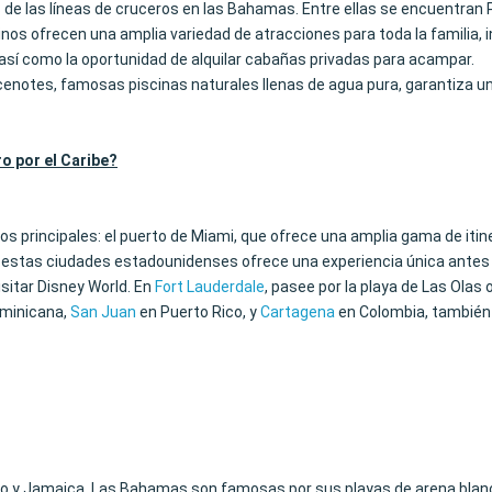
os de las líneas de cruceros en las Bahamas. Entre ellas se encuentr
inos ofrecen una amplia variedad de atracciones para toda la familia, 
 así como la oportunidad de alquilar cabañas privadas para acampar.
cenotes, famosas piscinas naturales llenas de agua pura, garantiza u
o por el Caribe?
os principales: el puerto de Miami, que ofrece una amplia gama de itin
estas ciudades estadounidenses ofrece una experiencia única antes o 
isitar Disney World. En
Fort Lauderdale
, pasee por la playa de Las Olas 
ominicana,
San Juan
en Puerto Rico, y
Cartagena
en Colombia, también 
co y Jamaica. Las Bahamas son famosas por sus playas de arena blanc