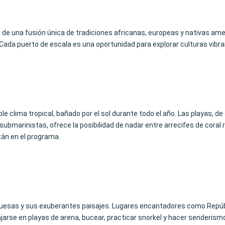
ado de una fusión única de tradiciones africanas, europeas y nativas am
. Cada puerto de escala es una oportunidad para explorar culturas vibra
e clima tropical, bañado por el sol durante todo el año. Las playas, de 
submarinistas, ofrece la posibilidad de nadar entre arrecifes de coral 
tán en el programa.
urquesas y sus exuberantes paisajes. Lugares encantadores como Repú
rse en playas de arena, bucear, practicar snorkel y hacer senderismo 