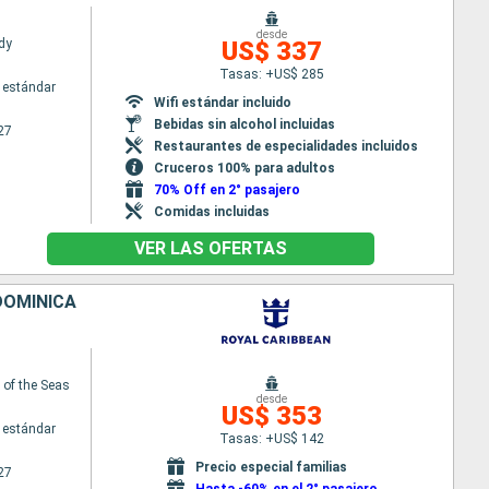
desde
dy
US$ 337
Tasas: +US$ 285
 estándar
Wifi estándar incluido
Bebidas sin alcohol incluidas
27
Restaurantes de especialidades incluidos
Cruceros 100% para adultos
70% Off en 2° pasajero
Comidas incluidas
VER LAS OFERTAS
DOMINICA
of the Seas
desde
US$ 353
 estándar
Tasas: +US$ 142
Precio especial familias
27
Hasta -60% en el 2° pasajero