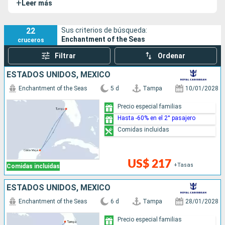
+
Leer más
Este barco resulta muy divertido tanto para niños como
para mayores.
22
Sus criterios de búsqueda:
Enchantment of the Seas
cruceros
Filtrar
Ordenar
ESTADOS UNIDOS, MÉXICO
Enchantment of the Seas
5 d
Tampa
10/01/2028
Precio especial familias
Hasta -60% en el 2° pasajero
Comidas incluidas
US$ 217
+Tasas
Comidas incluidas
ESTADOS UNIDOS, MÉXICO
Enchantment of the Seas
6 d
Tampa
28/01/2028
Precio especial familias