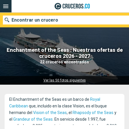
Encontrar un crucero
Enchantment of the Seas : Nuestras ofertas de
cruceros 2026 - 2027
Fecha de salida
22 cruceros encontrados
Buscar
Ver las 50 fotos siguientes
El Enchantment of the Seas es un barco de
Royal
Caribbean
que, incluido en la clase Vision, es el buque
hermano del
Vision of the Seas
, el
Rhapsody of the Seas
y
el
Grandeur of the Seas
. En servicio desde 1.997, fue
ampliado en 2.005 y, posteriormente, remodelado en 2.012.