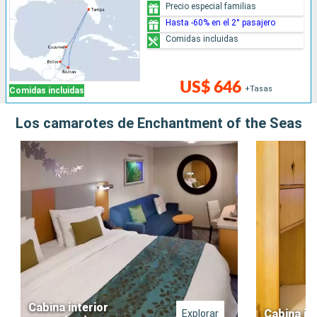
Precio especial familias
Hasta -60% en el 2° pasajero
Comidas incluidas
US$ 646
+Tasas
Comidas incluidas
Los camarotes de Enchantment of the Seas
Cabina interior
Cabina in
Explorar