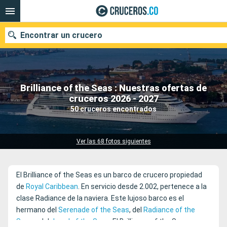
Encontrar un crucero
Brilliance of the Seas : Nuestras ofertas de
cruceros 2026 - 2027
Fecha de salida
50 cruceros encontrados
Buscar
Ver las 68 fotos siguientes
El Brilliance of the Seas es un barco de crucero propiedad
de
Royal Caribbean
. En servicio desde 2.002, pertenece a la
clase Radiance de la naviera. Este lujoso barco es el
hermano del
Serenade of the Seas
, del
Radiance of the
Seas
y del
Jewel of the Seas
El Brilliance of the Seas es