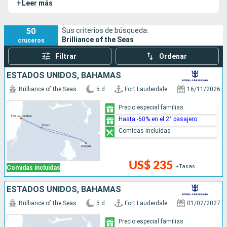
+
Leer más
famoso por sus amplios espacios abiertos y su
elegantemente aerodinámico casco.
50
Sus criterios de búsqueda:
Brilliance of the Seas
cruceros
Filtrar
Ordenar
ESTADOS UNIDOS, BAHAMAS
Brilliance of the Seas
5 d
Fort Lauderdale
16/11/2026
Precio especial familias
Hasta -60% en el 2° pasajero
Comidas incluidas
US$ 235
+Tasas
Comidas incluidas
ESTADOS UNIDOS, BAHAMAS
Brilliance of the Seas
5 d
Fort Lauderdale
01/02/2027
Precio especial familias