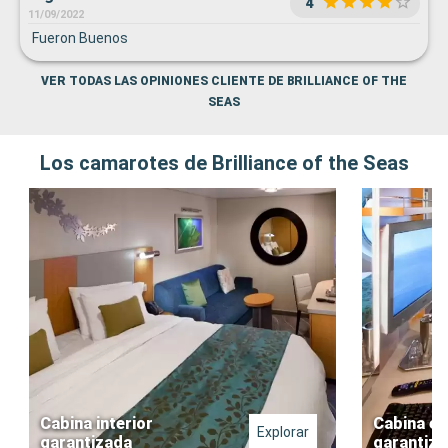
4
11/09/2022
Fueron Buenos
VER TODAS LAS OPINIONES CLIENTE DE BRILLIANCE OF THE
SEAS
Los camarotes de Brilliance of the Seas
Cabina interior
Cabina ex
Explorar
garantizada
garantiz