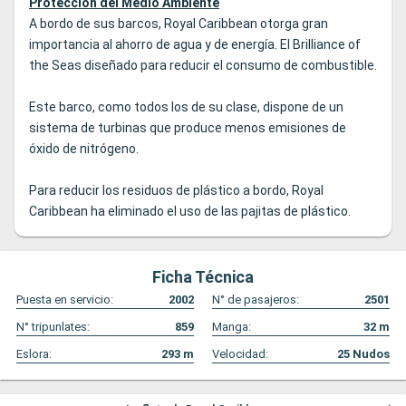
Protección del Medio Ambiente
A bordo de sus barcos, Royal Caribbean otorga gran
importancia al ahorro de agua y de energía. El Brilliance of
the Seas diseñado para reducir el consumo de combustible.
Este barco, como todos los de su clase, dispone de un
sistema de turbinas que produce menos emisiones de
óxido de nitrógeno.
Para reducir los residuos de plástico a bordo, Royal
Caribbean ha eliminado el uso de las pajitas de plástico.
Ficha Técnica
Puesta en servicio:
2002
N° de pasajeros:
2501
N° tripunlates:
859
Manga:
32
m
Eslora:
293
m
Velocidad:
25
Nudos