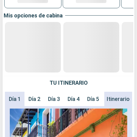
Mis opciones de cabina
TU ITINERARIO
Día 1
Día 2
Día 3
Día 4
Día 5
Día 6
Itinerario
Día 