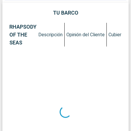
incluye mofongo y empanadillas.
TU BARCO
RHAPSODY
OF THE
Descripción
Opinión del Cliente
Cubiertas
SEAS