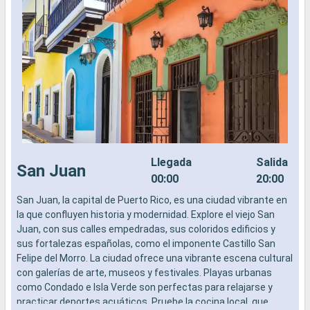
Llegada
Salida
San Juan
00:00
20:00
San Juan, la capital de Puerto Rico, es una ciudad vibrante en
T
la que confluyen historia y modernidad. Explore el viejo San
p
Juan, con sus calles empedradas, sus coloridos edificios y
a
sus fortalezas españolas, como el imponente Castillo San
s
Felipe del Morro. La ciudad ofrece una vibrante escena cultural
c
con galerías de arte, museos y festivales. Playas urbanas
V
como Condado e Isla Verde son perfectas para relajarse y
u
practicar deportes acuáticos. Pruebe la cocina local, que
s