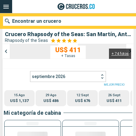
Encontrar un crucero
Crucero Rhapsody of the Seas: San Martín, Antigua y Barbuda, Puerto Rico salida desde San Juan
Rhapsody of the Seas
US$ 411
+ 74 fotos
Nuestros destinos
+ Tasas
Fecha de salida
septiembre 2026
Puertos
Compañías
MEJOR PRECIO
15 Ago
29 Ago
12 Sept
26 Sept
Buscar
US$ 1,137
US$ 486
US$ 676
US$ 411
Mi categoría de cabina