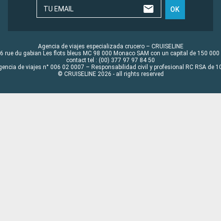
TU EMAIL
OK
Agencia de viajes especializada crucero – CRUISELINE
6 rue du gabian Les flots bleus MC 98 000 Monaco SAM con un capital de 150 000
contact tel : (00) 377 97 97 84 50
gencia de viajes n° 006 02 0007 – Responsabilidad civil y profesional RC RSA de
© CRUISELINE 2026 - all rights reserved