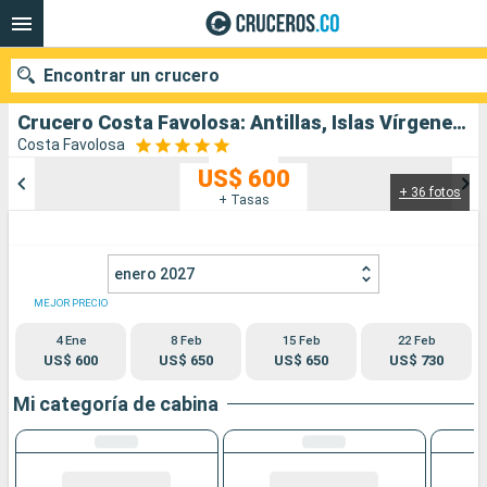
Encontrar un crucero
Crucero Costa Favolosa: Antillas, Islas Vírgenes salida desde Santo Domingo
Costa Favolosa
US$ 600
+ 36 fotos
Nuestros destinos
+ Tasas
Fecha de salida
enero 2027
Puertos
Compañías
MEJOR PRECIO
4 Ene
8 Feb
15 Feb
22 Feb
Buscar
US$ 600
US$ 650
US$ 650
US$ 730
Mi categoría de cabina