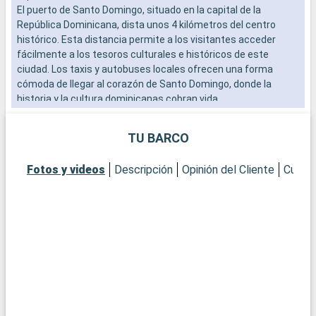
El puerto de Santo Domingo, situado en la capital de la
a
República Dominicana, dista unos 4 kilómetros del centro
b
histórico. Esta distancia permite a los visitantes acceder
s
fácilmente a los tesoros culturales e históricos de este
e
ciudad. Los taxis y autobuses locales ofrecen una forma
cómoda de llegar al corazón de Santo Domingo, donde la
historia y la cultura dominicanas cobran vida.
Qué visitar en Santo Domingo
TU BARCO
Santo Domingo, la primera ciudad del Nuevo Mundo, es rica en
patrimonio histórico. La Zona Colonial, declarada Patrimonio
Fotos y videos
Descripción
Opinión del Cliente
Cubier
de la Humanidad por la UNESCO, alberga monumentos
históricos como la Catedral Primada de América, la más
antigua del continente americano. Explore el Parque de Colón,
un animado lugar de encuentro, y el Alcázar de Colón, la
antigua casa de Diego Colón. Los museos, como el Museo del
Hombre Dominicano, ofrecen una visión de la cultura y la
historia locales. Para vivir una experiencia auténtica, pasee
por los mercados locales y pruebe platos típicos dominicanos
como el mangú y el monfongo.