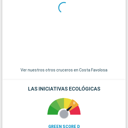
Qué visitar en los alrededores
Los alrededores de Santo Domingo invitan a la aventura y el
descubrimiento. Los Tres Ojos, un parque nacional con cuevas
y lagos subterráneos, es una fascinante excursión natural. La
cercana playa de Boca Chica es perfecta para un día de relax
junto al mar. Para una experiencia cultural, la ciudad de San
Pedro de Macorís, conocida por su rico patrimonio cultural y
sus tradiciones carnavalescas, es una visita enriquecedora.
Los entusiastas del golf estarán encantados con los campos
de golf de categoría mundial situados a las afueras de la
ciudad.
Ver nuestros otros cruceros en Costa Favolosa
LAS INICIATIVAS ECOLÓGICAS
GREEN SCORE D