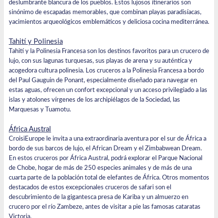
deslumbrante blancura de los pueblos. Estos lujosos itinerarios son
sinónimo de escapadas memorables, que combinan playas paradisíacas,
yacimientos arqueológicos emblemáticos y deliciosa cocina mediterránea.
Tahití y Polinesia
Tahití y la Polinesia Francesa son los destinos favoritos para un crucero de
lujo, con sus lagunas turquesas, sus playas de arena y su auténtica y
acogedora cultura polinesia. Los
cruceros a la Polinesia
Francesa
a bordo
del
Paul Gauguin
de Ponant, especialmente diseñado para navegar en
estas aguas, ofrecen un confort excepcional y un acceso privilegiado a las
islas y atolones vírgenes de los archipiélagos de la Sociedad, las
Marquesas y Tuamotu.
África Austral
CroisiEurope le invita a una extraordinaria aventura por el sur de África a
bordo de sus barcos de lujo, el African Dream y el Zimbabwean Dream.
En estos cruceros por África Austral, podrá explorar el Parque Nacional
de Chobe, hogar de más de 250 especies animales y de más de una
cuarta parte de la población total de elefantes de África. Otros momentos
destacados de estos excepcionales cruceros de safari son el
descubrimiento de la gigantesca presa de Kariba y un almuerzo en
crucero por el río Zambeze, antes de visitar a pie las famosas cataratas
Victoria.