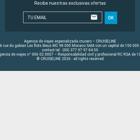
Recibe nuestras exclusivas ofertas
TU EMAIL
OK
Agencia de viajes especializada crucero – CRUISELINE
6 rue du gabian Les flots bleus MC 98 000 Monaco SAM con un capital de 150 000
contact tel : (00) 377 97 97 84 50
gencia de viajes n° 006 02 0007 – Responsabilidad civil y profesional RC RSA de
© CRUISELINE 2026 - all rights reserved