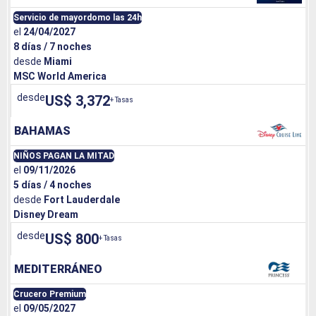
Servicio de mayordomo las 24h
el
24/04/2027
8 días / 7 noches
desde
Miami
MSC World America
desde
US$ 3,372
+ Tasas
BAHAMAS
NIÑOS PAGAN LA MITAD
el
09/11/2026
5 días / 4 noches
desde
Fort Lauderdale
Disney Dream
desde
US$ 800
+ Tasas
MEDITERRÁNEO
Crucero Premium
el
09/05/2027