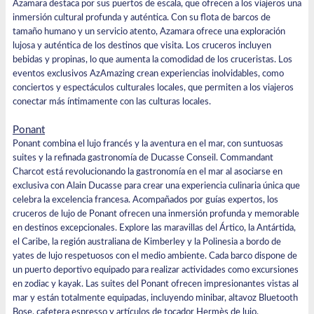
Azamara destaca por sus puertos de escala, que ofrecen a los viajeros una
inmersión cultural profunda y auténtica. Con su flota de barcos de
tamaño humano y un servicio atento,
Azamara
ofrece una exploración
lujosa y auténtica de los destinos que visita. Los cruceros incluyen
bebidas y propinas, lo que aumenta la comodidad de los cruceristas. Los
eventos exclusivos AzAmazing crean experiencias inolvidables, como
conciertos y espectáculos culturales locales, que permiten a los viajeros
conectar más íntimamente con las culturas locales.
Ponant
Ponant
combina el lujo francés y la aventura en el mar, con suntuosas
suites y la refinada gastronomía de Ducasse Conseil.
Commandant
Charcot
está revolucionando la gastronomía en el mar al asociarse en
exclusiva con Alain Ducasse para crear una experiencia culinaria única que
celebra la excelencia francesa. Acompañados por guías expertos, los
cruceros de lujo de Ponant ofrecen una inmersión profunda y memorable
en destinos excepcionales. Explore las maravillas del Ártico, la Antártida,
el Caribe, la región australiana de Kimberley y la Polinesia a bordo de
yates de lujo respetuosos con el medio ambiente. Cada barco dispone de
un puerto deportivo equipado para realizar actividades como excursiones
en zodiac y kayak. Las suites del Ponant ofrecen impresionantes vistas al
mar y están totalmente equipadas, incluyendo minibar, altavoz Bluetooth
Bose, cafetera espresso y artículos de tocador Hermès de lujo.