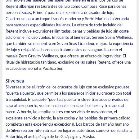
primero en permanecer permanentemente en el mar. Los barcos de
Regent albergan restaurantes de lujo como Compass Rose para cenas
personalizadas, Prime 7 para una experiencia de asador de lujo,
Chartreuse para un toque francés moderno y Sette Mari en La Veranda
para sabrosas especialidades italianas. La oferta de todo incluido del
Regent incluye excursiones ilimitadas, cenas y bebidas de lujo sin coste
adicional, e incluso vuelos. En cuanto al bienestar, Serene Spa & Wellness,
que también se encuentra en Seven Seas Grandeur, mejora la experiencia
de lujo y relajación a bordo con tratamientos de vanguardia como el
masaje Zero Gravity Wellness, que ofrece un efecto de ingravidez. El
ritual de hidratación tahitiano, exclusivo de las suites Regent, ofrece una
escapada sensorial al Pacífico Sur.
Silversea
Silversea sube el listón de los cruceros de lujo con su exclusivo paquete
"puerta a puerta", que permite a los pasajeros iniciar su crucero con total
tranquilidad. El paquete "puerta a puerta" incluye traslados privados de
casa al aeropuerto, vuelos nacionales en clase business y traslados al
barco. A bordo, las amplias suites con servicio de mayordomo, el
excelente servicio a bordo, la alta cocina y las bebidas de primera calidad
completan esta experiencia excepcional. Los barcos de tamaño humano
de Silversea permiten atracar en lugares auténticos como Groenlandia, la
Antártida, el archipiélago de las Galápagos y Alaska.