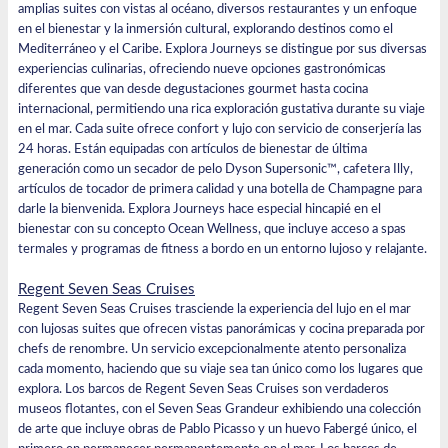
amplias suites con vistas al océano, diversos restaurantes y un enfoque
en el bienestar y la inmersión cultural, explorando destinos como el
Mediterráneo y el Caribe.
Explora Jour
neys se distingue por sus diversas
experiencias culinarias, ofreciendo nueve opciones gastronómicas
diferentes que van desde degustaciones gourmet hasta cocina
internacional, permitiendo una rica exploración gustativa durante su viaje
en el mar. Cada suite ofrece confort y lujo con servicio de conserjería las
24 horas. Están equipadas con artículos de bienestar de última
generación como un secador de pelo Dyson Supersonic™, cafetera Illy,
artículos de tocador de primera calidad y una botella de Champagne para
darle la bienvenida. Explora Journeys hace especial hincapié en el
bienestar con su concepto Ocean Wellness, que incluye acceso a spas
termales y programas de fitness a bordo en un entorno lujoso y relajante.
Regent Seven Seas Cruises
Regent Seven Seas Cruises trasciende la experiencia del lujo en el mar
con lujosas suites que ofrecen vistas panorámicas y cocina preparada por
chefs de renombre. Un servicio excepcionalmente atento personaliza
cada momento, haciendo que su viaje sea tan único como los lugares que
explora. Los barcos de Regent Seven Seas Cruises son verdaderos
museos flotantes, con el Seven Seas Grandeur exhibiendo una colección
de arte que incluye obras de Pablo Picasso y un huevo Fabergé único, el