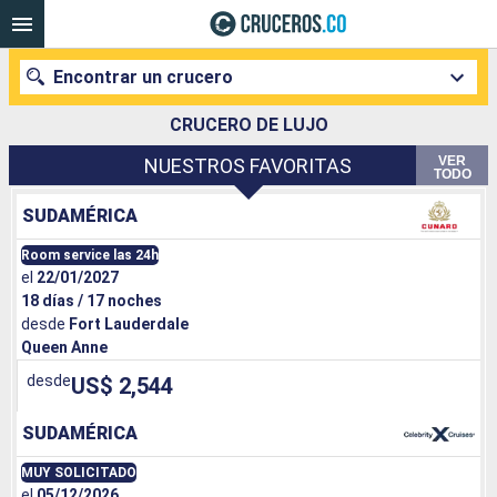
Encontrar un crucero
CRUCERO DE LUJO
VER
NUESTROS FAVORITAS
TODO
Nuestros destinos
SUDAMÉRICA
Fecha de salida
Room service las 24h
el
22/01/2027
18 días / 17 noches
Puertos
Compañías
desde
Fort Lauderdale
Queen Anne
Buscar
desde
US$ 2,544
SUDAMÉRICA
MUY SOLICITADO
el
05/12/2026