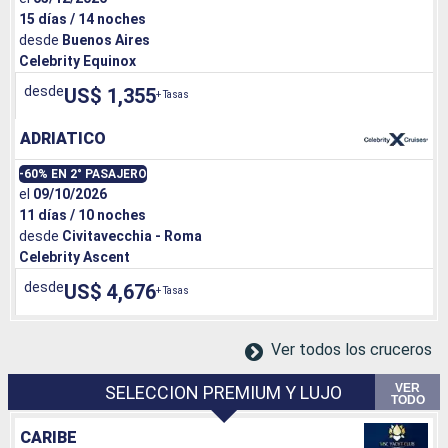
15 días / 14 noches
desde
Buenos Aires
Celebrity Equinox
desde
US$ 1,355
+ Tasas
ADRIATICO
-60% EN 2° PASAJERO
el
09/10/2026
11 días / 10 noches
desde
Civitavecchia - Roma
Celebrity Ascent
desde
US$ 4,676
+ Tasas
Ver todos los cruceros
VER
SELECCION PREMIUM Y LUJO
TODO
CARIBE