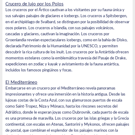
Crucero de lujo por los Polos
Los cruceros por el Ártico
cautivan a los visitantes por su fauna única y
sus salvajes paisajes de glaciares e icebergs. Los cruceros
a Spitsbergen
,
en el archipiélago de Svalbard, se distinguen por la posibilidad de observar
osos polares. Los cruceros
a Islandia
, con sus paisajes volcánicos,
cascadas y glaciares, cautivan la imaginación. Los cruceros
por
Groenlandia
revelan espectaculares icebergs, como en la bahía de Disko,
declarada Patrimonio de la Humanidad por la UNESCO, y permiten
descubrir la rica cultura de los inuit. Los
cruceros por
la Antártida
ofrecen
momentos estelares como la emblemática travesía del Pasaje de Drake,
expediciones en zodiac y kayak y avistamiento de la fauna antártica,
incluidos los famosos pingüinos y focas.
El Mediterráneo
Embarcarse en un
crucero por el Mediterráneo
revela panoramas
impresionantes y ofrece una inmersión en la historia antigua. Desde las
lujosas costas de la Costa Azul, con sus glamurosos puertos de escala
como Saint-Tropez, Niza y Mónaco, hasta los rincones secretos del
Adriático, donde le esperan joyas como Dubrovnik, cada puerto de escala
es una promesa de maravilla. Los
cruceros por las islas griegas
y la Grecia
continental, con escalas en Atenas, Santorini y Mykonos, ofrecen paisajes
de postal, que combinan el esplendor de los paisajes marinos con la