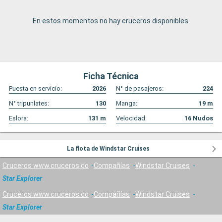
En estos momentos no hay cruceros disponibles.
Ficha Técnica
Puesta en servicio:
2026
N° de pasajeros:
224
N° tripunlates:
130
Manga:
19
m
Eslora:
131
m
Velocidad:
16
Nudos
La flota de Windstar Cruises
Cruceros www.cruceros.co
Compañías
Windstar Cruises
Star Explorer
Cruceros www.cruceros.co
Compañías
Windstar Cruises
Star Explorer