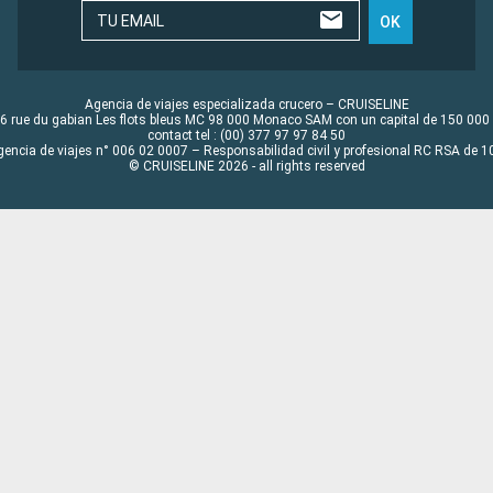
TU EMAIL
OK
Agencia de viajes especializada crucero – CRUISELINE
6 rue du gabian Les flots bleus MC 98 000 Monaco SAM con un capital de 150 000
contact tel : (00) 377 97 97 84 50
gencia de viajes n° 006 02 0007 – Responsabilidad civil y profesional RC RSA de
© CRUISELINE 2026 - all rights reserved