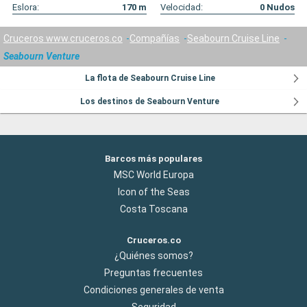
Eslora:
170
m
Velocidad:
0
Nudos
Cruceros www.cruceros.co
Compañías
Seabourn Cruise Line
Seabourn Venture
La flota de Seabourn Cruise Line
Los destinos de Seabourn Venture
Barcos más populares
MSC World Europa
Icon of the Seas
Costa Toscana
Cruceros.co
¿Quiénes somos?
Preguntas frecuentes
Condiciones generales de venta
Seguridad