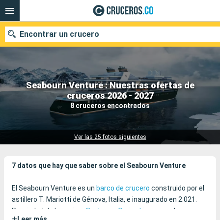
Encontrar un crucero
Seabourn Venture : Nuestras ofertas de
cruceros 2026 - 2027
Fecha de salida
8 cruceros encontrados
Buscar
Ver las 25 fotos siguientes
7 datos que hay que saber sobre el Seabourn Venture
El Seabourn Venture es un
barco de crucero
construido por el
astillero T. Mariotti de Génova, Italia, e inaugurado en 2.021.
Propiedad de la naviera
Seabourn Cruise Line
es, en la
+
Leer más