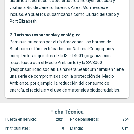
distintos recorridos, estos cruceros incluyen escalas y
visitas a Río de Janeiro, Buenos Aires, Montevideo e,
incluso, en puertos sudafricanos como Ciudad del Cabo y
Port Elizabeth.
7-Turismo responsable y ecológico
Para sus cruceros por el río Amazonas, los barcos de
Seabourn están certificados por National Geographic y
cumplen los requisitos de la ISO 14001 (organización
respetuosa con el Medio Ambiente) y la SA 8000
(responsabilidad social). La naviera Seabourn también tiene
una serie de compromisos con la protección del Medio
Ambiente, por ejemplo, la reducción del consumo de
energía, el reciclaje y el uso de materiales biodegradables.
Ficha Técnica
Puesta en servicio:
2021
N° de pasajeros:
264
N° tripunlates:
0
Manga:
0
m