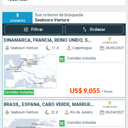
actualidad, uno de los barcos más lujosos de esta flota. Este
barco presenta un innovador diseño y está pensado para
viajeros que buscan disfrutar de una expedición de ultra lujo. A
8
Sus criterios de búsqueda:
Seabourn Venture
cruceros
bordo, dispone de numerosas zodiacs e, incluso, de dos
minisubmarinos (de 6 plazas cada uno).
Filtrar
Ordenar
DINAMARCA, FRANCIA, REINO UNIDO, SUECIA, BÉLGICA, HONDURAS, TURQUÍA
Seabourn Venture
11 d
Copenhague
28/05/2027
Comidas incluidas
US$ 9,055
+Tasas
Comidas incluidas
BRASIL, ESPAÑA, CABO VERDE, MARRUECOS
Seabourn Venture
22 d
Rio de Janeiro
06/04/2027
Comidas incluidas