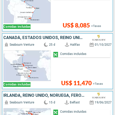
US$ 8,085
+Tasas
Comidas incluidas
CANADÁ, ESTADOS UNIDOS, REINO UNIDO, SANTA LUCIA, BARBADOS, TRINIDAD Y TOBAGO, FRANCIA, BRASIL
Seabourn Venture
25 d
Halifax
01/10/2027
Comidas incluidas
US$ 11,470
+Tasas
Comidas incluidas
IRLANDA, REINO UNIDO, NORUEGA, FÉROES (ISLAS), DINAMARCA, ISLANDIA, PUERTO RICO
Seabourn Venture
15 d
Belfast
19/06/2027
Comidas incluidas