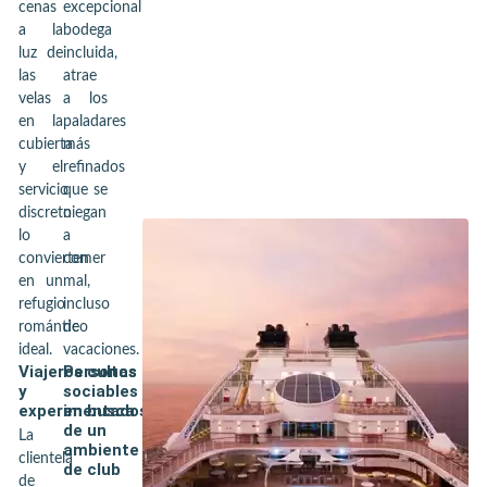
cenas
excepcional
a la
bodega
luz de
incluida,
las
atrae
velas
a los
en la
paladares
cubierta
más
y el
refinados
servicio
que se
discreto
niegan
lo
a
convierten
comer
en un
mal,
refugio
incluso
romántico
de
ideal.
vacaciones.
Viajeros cultos
Personas
y
sociables
experimentados
en busca
de un
La
ambiente
clientela
de club
de