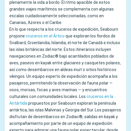
plenamente la vida a bordo. El ritmo apacible de estos
grandes viajes marítimos se complementa con algunas
escalas cuidadosamente seleccionadas, como en
Canarias, Azores o el Caribe.
En lo que respecta a los cruceros de expedición, Seabourn
propone
cruceros en el Ártico
que exploran los fiordos de
Svalbard, Groenlandia, Islandia, el norte de Canadá e incluso
las islas británicas del norte. Estos itinerarios incluyen
navegaciones en Zodiac® bajo acantilados poblados de
aves, paseos en kayak entre glaciares y casquetes polares,
así como desembarcos en aldeas inuit o sitios históricos
vikingos. Un equipo experto de expedición acompaña a los
pasajeros, permitiendo la observación de fauna polar —
osos, morsas, focas y aves marinas — y encuentros
culturales con comunidades locales. Los
cruceros en la
Antártida
propuestos por Seabourn exploran la península
antártica, las islas Malvinas y Georgia del Sur. Los pasajeros
disfrutan de desembarcos en Zodiac®, salidas en kayak y
acompañamiento por parte de un equipo de expedición
experto para admirar una fauna polar espectacular, desde