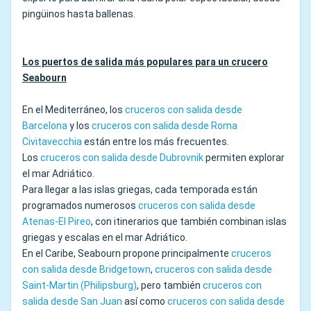
pingüinos hasta ballenas.
Los puertos de salida más populares para un crucero
Seabourn
En el Mediterráneo, los
cruceros con salida desde
Barcelona
y los
cruceros con salida desde Roma
Civitavecchia
están entre los más frecuentes.
Los
cruceros con salida desde Dubrovnik
permiten explorar
el mar Adriático.
Para llegar a las islas griegas, cada temporada están
programados numerosos
cruceros con salida desde
Atenas-El Pireo
, con itinerarios que también combinan islas
griegas y escalas en el mar Adriático.
En el Caribe, Seabourn propone principalmente
cruceros
con salida desde Bridgetown
,
cruceros con salida desde
Saint-Martin (Philipsburg)
, pero también
cruceros con
salida desde San Juan
así como
cruceros con salida desde