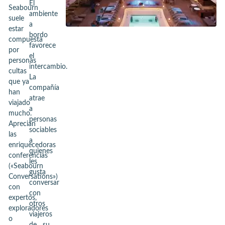
El
Seabourn
ambiente
suele
a
estar
bordo
compuesta
favorece
por
el
personas
intercambio.
cultas
La
que ya
compañía
han
atrae
viajado
a
mucho.
personas
Aprecian
sociables
las
a
enriquecedoras
quienes
conferencias
les
(«Seabourn
gusta
Conversations»)
conversar
con
con
expertos,
otros
exploradores
viajeros
o