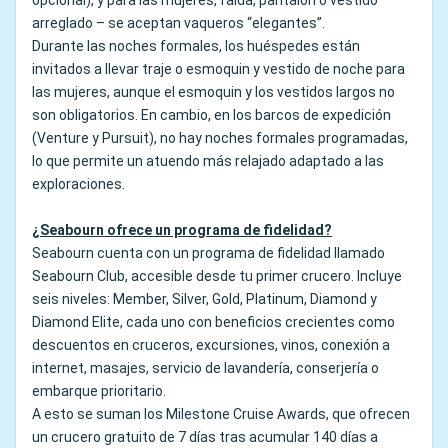
opcional), y para las mujeres, falda, pantalón o vestido
arreglado – se aceptan vaqueros “elegantes”.
Durante las noches formales, los huéspedes están
invitados a llevar traje o esmoquin y vestido de noche para
las mujeres, aunque el esmoquin y los vestidos largos no
son obligatorios. En cambio, en los barcos de expedición
(Venture y Pursuit), no hay noches formales programadas,
lo que permite un atuendo más relajado adaptado a las
exploraciones.
¿Seabourn ofrece un programa de fidelidad?
Seabourn cuenta con un programa de fidelidad llamado
Seabourn Club, accesible desde tu primer crucero. Incluye
seis niveles: Member, Silver, Gold, Platinum, Diamond y
Diamond Elite, cada uno con beneficios crecientes como
descuentos en cruceros, excursiones, vinos, conexión a
internet, masajes, servicio de lavandería, conserjería o
embarque prioritario.
A esto se suman los Milestone Cruise Awards, que ofrecen
un crucero gratuito de 7 días tras acumular 140 días a