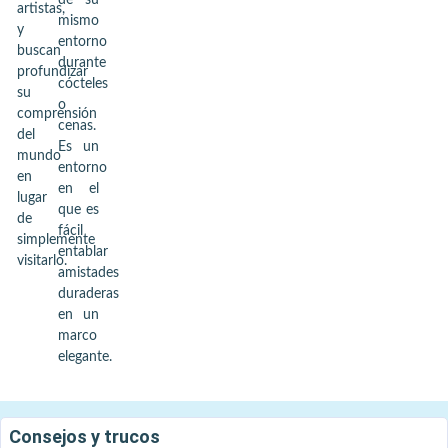
de su
artistas,
mismo
y
entorno
buscan
durante
profundizar
cócteles
su
o
comprensión
cenas.
del
Es un
mundo
entorno
en
en el
lugar
que es
de
fácil
simplemente
entablar
visitarlo.
amistades
duraderas
en un
marco
elegante.
Consejos y trucos