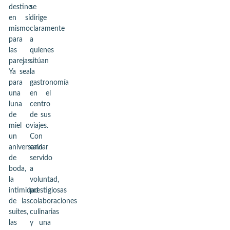
destino
se
en sí
dirige
mismo
claramente
para
a
las
quienes
parejas.
sitúan
Ya sea
la
para
gastronomía
una
en el
luna
centro
de
de sus
miel o
viajes.
un
Con
aniversario
caviar
de
servido
boda,
a
la
voluntad,
intimidad
prestigiosas
de las
colaboraciones
suites,
culinarias
las
y una