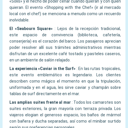
«Solis» y el hecho de poder cenar cuando quieran y con quien
quieran. El evento «Shopping with the Chef» (ir al mercado
local con el chef) se menciona a menudo como un recuerdo
inolvidable.
El «Seabourn Square»
:
Lejos de la recepción tradicional,
este espacio de convivencia (biblioteca, cafetería,
conserjería) es el corazón del barco. Los pasajeros aprecian
poder resolver allí sus trámites administrativos mientras
disfrutan de un excelente café tostado y pasteles caseros,
en un ambiente de salón relajado.
La experiencia «Caviar in the Surf»
:
En las rutas tropicales,
este evento emblemático es legendario. Los clientes
describen como mágico el momento en que la tripulación,
uniformada y en el agua, les sirve caviar y champán sobre
tablas de surf directamente en el mar.
Las amplias suites frente al mar
:
Todos los camarotes son
suites exteriores, la gran mayoría con terraza privada. Los
viajeros elogian el generoso espacio, los baños de mármol
con bañera y ducha separadas, así como el minibar surtido
según sus preferencias personales.