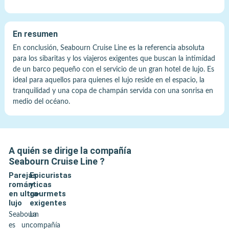
En resumen
En conclusión, Seabourn Cruise Line es la referencia absoluta
para los sibaritas y los viajeros exigentes que buscan la intimidad
de un barco pequeño con el servicio de un gran hotel de lujo. Es
ideal para aquellos para quienes el lujo reside en el espacio, la
tranquilidad y una copa de champán servida con una sonrisa en
medio del océano.
A quién se dirige la compañía
Seabourn Cruise Line
?
Parejas
Epicuristas
románticas
y
en ultra-
gourmets
lujo
exigentes
Seabourn
La
es un
compañía