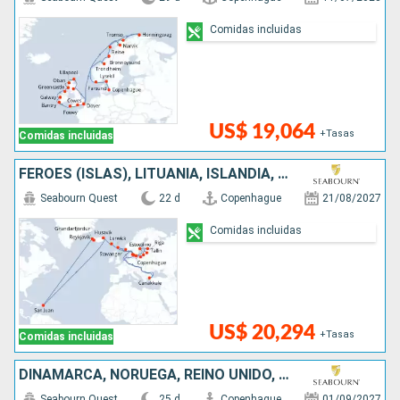
Comidas incluidas
US$ 19,064
+Tasas
Comidas incluidas
FÉROES (ISLAS), LITUANIA, ISLANDIA, SUECIA, NORUEGA, REINO UNIDO, PUERTO RICO, TURQUÍA, LETONIA, DINAMARCA, ESTONIA, POLONIA
Seabourn Quest
22 d
Copenhague
21/08/2027
Comidas incluidas
US$ 20,294
+Tasas
Comidas incluidas
DINAMARCA, NORUEGA, REINO UNIDO, FÉROES (ISLAS), PUERTO RICO, ISLANDIA, GROENLANDIA, CANADÁ
Seabourn Quest
25 d
Copenhague
01/09/2027