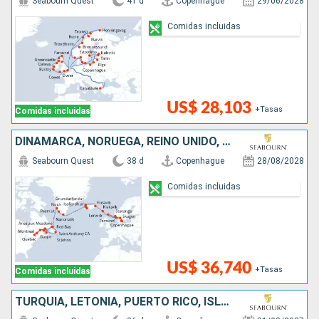
Seabourn Quest
41 d
Copenhague
29/06/2028
Comidas incluidas
US$ 28,103
+Tasas
Comidas incluidas
DINAMARCA, NORUEGA, REINO UNIDO, FÉROES (ISLAS), ISLANDIA, GROENLANDIA, CANADÁ
Seabourn Quest
38 d
Copenhague
28/08/2028
Comidas incluidas
US$ 36,740
+Tasas
Comidas incluidas
TURQUÍA, LETONIA, PUERTO RICO, ISLANDIA, DINAMARCA, CANADÁ, ESTONIA, POLONIA, SUECIA, FÉROES (ISLAS), LITUANIA, GROENLANDIA, NORUEGA, REINO UNIDO