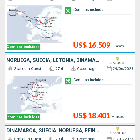
Comidas incluidas
US$ 16,509
+Tasas
Comidas incluidas
NORUEGA, SUECIA, LETONIA, DINAMARCA, REINO UNIDO, TURQUÍA, ESTONIA, POLONIA, FINLANDIA, LITUANIA
Seabourn Quest
27 d
Copenhague
29/06/2028
Comidas incluidas
US$ 18,401
+Tasas
Comidas incluidas
DINAMARCA, SUECIA, NORUEGA, REINO UNIDO, IRLANDA
Seabourn Quest
29 d
Copenhague
11/07/2028