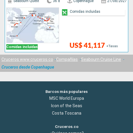
Seabourn Quest
36 d
Copenhague
21/08/2027
Comidas incluidas
US$ 41,117
+Tasas
Comidas incluidas
Cruceros www.cruceros.co
Compañías
Seabourn Cruise Line
Cruceros desde Copenhague
Barcos más populares
MSC World Europa
Icon of the Seas
Costa Toscana
Cruceros.co