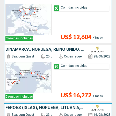
Comidas incluidas
US$ 12,604
+Tasas
Comidas incluidas
DINAMARCA, NORUEGA, REINO UNIDO, FÉROES (ISLAS), ISLANDIA, GROENLANDIA, CANADÁ
Seabourn Quest
25 d
Copenhague
28/08/2028
Comidas incluidas
US$ 16,272
+Tasas
Comidas incluidas
FÉROES (ISLAS), NORUEGA, LITUANIA, DINAMARCA, SUECIA, ISLANDIA, LETONIA, TURQUÍA, ESTONIA, REINO UNIDO, POLONIA, FINLANDIA
Seabourn Quest
23 d
Copenhague
16/08/2028