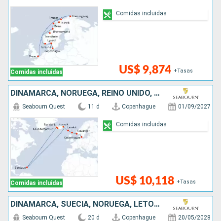
Comidas incluidas
US$ 9,874
+Tasas
Comidas incluidas
DINAMARCA, NORUEGA, REINO UNIDO, FÉROES (ISLAS), PUERTO RICO, ISLANDIA
Seabourn Quest
11 d
Copenhague
01/09/2027
Comidas incluidas
US$ 10,118
+Tasas
Comidas incluidas
DINAMARCA, SUECIA, NORUEGA, LETONIA, ESTONIA, TURQUÍA, ALEMANIA, POLONIA, FINLANDIA, LITUANIA
Seabourn Quest
20 d
Copenhague
20/05/2028