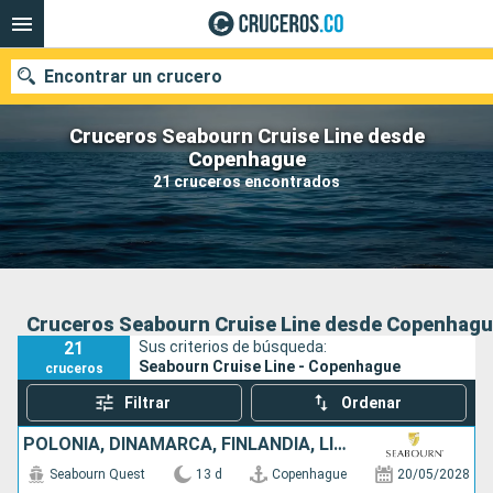
Encontrar un crucero
Cruceros Seabourn Cruise Line desde
Copenhague
21 cruceros encontrados
Fecha de salida
Buscar
Cruceros Seabourn Cruise Line desde Copenhag
21
Sus criterios de búsqueda:
Seabourn Cruise Line - Copenhague
cruceros
Filtrar
Ordenar
POLONIA, DINAMARCA, FINLANDIA, LITUANIA, SUECIA, TURQUÍA, LETONIA, ESTONIA
Seabourn Quest
13 d
Copenhague
20/05/2028