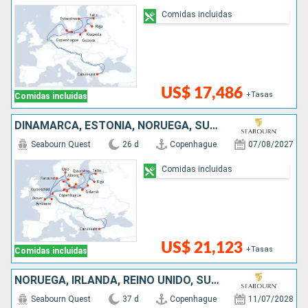
Comidas incluidas
US$ 17,486
+Tasas
Comidas incluidas
DINAMARCA, ESTONIA, NORUEGA, SUECIA, ALEMANIA, POLONIA, LITUANIA, BÉLGICA, HONDURAS, TURQUÍA, REINO UNIDO, LETONIA
Seabourn Quest
26 d
Copenhague
07/08/2027
Comidas incluidas
US$ 21,123
+Tasas
Comidas incluidas
NORUEGA, IRLANDA, REINO UNIDO, SUECIA, DINAMARCA
Seabourn Quest
37 d
Copenhague
11/07/2028