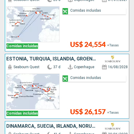
Comidas incluidas
US$ 24,554
+Tasas
Comidas incluidas
ESTONIA, TURQUÍA, ISLANDIA, GROENLANDIA, NORUEGA, CANADÁ, REINO UNIDO, POLONIA, DINAMARCA, FINLANDIA, LITUANIA, FÉROES (ISLAS), SUECIA, LETONIA
Seabourn Quest
37 d
Copenhague
16/08/2028
Comidas incluidas
US$ 26,157
+Tasas
Comidas incluidas
DINAMARCA, SUECIA, IRLANDA, NORUEGA, LETONIA, REINO UNIDO, ESTONIA, TURQUÍA, POLONIA, FINLANDIA, LITUANIA