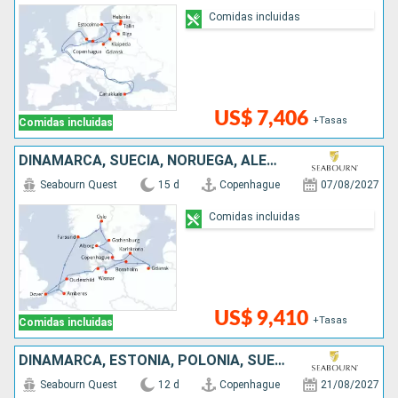
Comidas incluidas
US$ 7,406
+Tasas
Comidas incluidas
DINAMARCA, SUECIA, NORUEGA, ALEMANIA, BÉLGICA, HONDURAS, REINO UNIDO, POLONIA
Seabourn Quest
15 d
Copenhague
07/08/2027
Comidas incluidas
US$ 9,410
+Tasas
Comidas incluidas
DINAMARCA, ESTONIA, POLONIA, SUECIA, LITUANIA, TURQUÍA, LETONIA
Seabourn Quest
12 d
Copenhague
21/08/2027