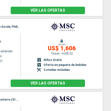
VER LAS OFERTAS
Itinerario : Bridgetown, Fort-de-France, Pointe a pitre (Guadalupe), Road Town, La Romana, Virgin Gorda, Philipsburg, Basseterre (St Kitts), Road Town, Isla Catalina, La Romana, Isla Catalina, Bridgetown
a
desde
US$ 1,606
 estándar
Tasas: +US$ 52
wn
Niños Gratis
27
Oferta en paquete de bebidas
Comidas incluidas
VER LAS OFERTAS
Itinerario : Bridgetown, Fort-de-France, Pointe a pitre (Guadalupe), Saint John's, Philipsburg, Basseterre (St Kitts), Roseau, Fort-de-France, Pointe a pitre (Guadalupe), Castries, Bridgetown