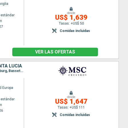
iglia
desde
 estándar
US$ 1,639
wn
Tasas: +US$ 50
27
Comidas incluidas
VER LAS OFERTAS
NTA LUCIA
Itinerario : Bridgetown, Grenada, Fort-de-France, Pointe a pitre (Guadalupe), Saint John's, Philipsburg, Basseterre (St Kitts), Roseau, Fort-de-France, Pointe a pitre (Guadalupe), Castries, Bridgetown
d Europa
desde
 estándar
US$ 1,647
wn
Tasas: +US$ 111
26
Comidas incluidas