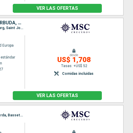
VER LAS OFERTAS
SAN VINCENT Y LAS GRANADINAS, GRENADA, SAN MARTÍN, ANTIGUA Y BARBUDA, DOMINICA, SANTA LUCIA, BARBADOS
Itinerario : Bridgetown, Kingstown, Grenada, Fort-de-France, Pointe a pitre (Guadalupe), Philipsburg, Saint John's, Basseterre (St Kitts), Roseau, Fort-de-France, Pointe a pitre (Guadalupe), Castries, Bridgetown
d Europa
desde
 estándar
US$ 1,708
wn
Tasas: +US$ 52
27
Comidas incluidas
VER LAS OFERTAS
Itinerario : Bridgetown, Fort-de-France, Saint John's, Virgin Gorda, La Romana, Samana, Virgin Gorda, Basseterre (St Kitts), Philipsburg, Isla Catalina, La Romana, Isla Catalina, Bridgetown
a