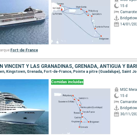
15 d
Camarote 
Bridgeto
14/01/20
arque:
Fort-de-France
Comidas incluidas
MSC Merav
15 d
Camarote
Bridgeto
30/11/20