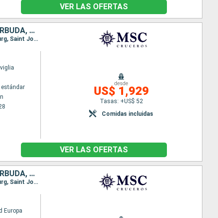
VER LAS OFERTAS
SAN VINCENT Y LAS GRANADINAS, GRENADA, SAN MARTÍN, ANTIGUA Y BARBUDA, DOMINICA, SANTA LUCIA, BARBADOS
Itinerario : Bridgetown, Kingstown, Grenada, Fort-de-France, Pointe a pitre (Guadalupe), Philipsburg, Saint John's, Basseterre (St Kitts), Roseau, Fort-de-France, Pointe a pitre (Guadalupe), Castries, Bridgetown
iglia
desde
 estándar
US$ 1,929
wn
Tasas: +US$ 52
28
Comidas incluidas
VER LAS OFERTAS
GRENADA, SAN VINCENT Y LAS GRANADINAS, SAN MARTÍN, ANTIGUA Y BARBUDA, DOMINICA, SANTA LUCIA, BARBADOS
Itinerario : Bridgetown, Grenada, Kingstown, Fort-de-France, Pointe a pitre (Guadalupe), Philipsburg, Saint John's, Basseterre (St Kitts), Roseau, Fort-de-France, Pointe a pitre (Guadalupe), Castries, Bridgetown
d Europa