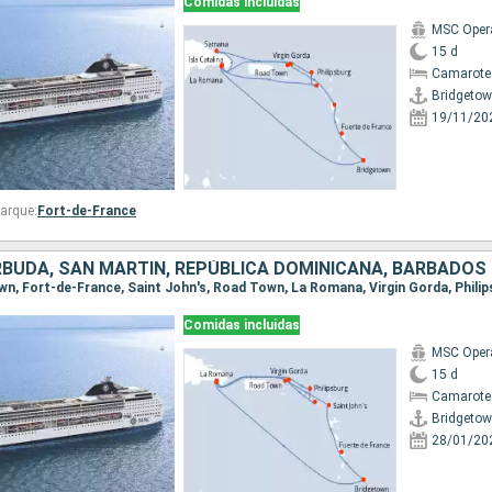
Comidas incluidas
MSC Oper
15 d
Camarote
Bridgeto
19/11/20
arque:
Fort-de-France
RBUDA, SAN MARTÍN, REPÚBLICA DOMINICANA, BARBADOS
Comidas incluidas
MSC Oper
15 d
Camarote
Bridgeto
28/01/20