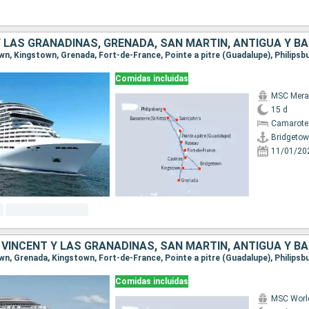
Comidas incluidas
MSC Merav
15 d
Camarote
Bridgeto
11/01/20
Comidas incluidas
MSC Worl