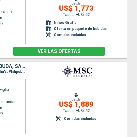
desde
US$ 1,773
exterior
Tasas: +US$ 52
wn
Niños Gratis
27
Oferta en paquete de bebidas
Comidas incluidas
VER LAS OFERTAS
BARBADOS, SAN VINCENT Y LAS GRANADINAS, GRENADA, ANTIGUA Y BARBUDA, SAN MARTÍN, DOMINICA, SANTA LUCIA
Itinerario : Bridgetown, Kingstown, Grenada, Fort-de-France, Pointe a pitre (Guadalupe), Saint John's, Philipsburg, Basseterre (St Kitts), Roseau, Fort-de-France, Pointe a pitre (Guadalupe), Castries, Bridgetown
iglia
desde
 estándar
US$ 1,889
wn
Tasas: +US$ 52
27
Comidas incluidas