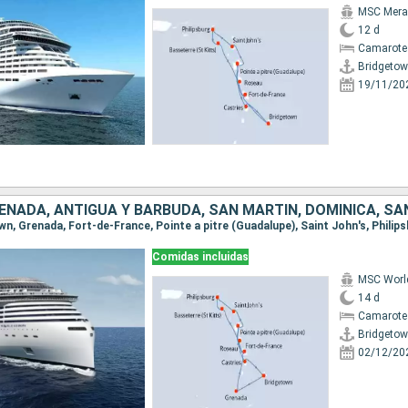
MSC Merav
12 d
Camarote
Bridgeto
19/11/20
ENADA, ANTIGUA Y BARBUDA, SAN MARTÍN, DOMINICA, SA
Comidas incluidas
MSC Worl
14 d
Camarote
Bridgeto
02/12/20