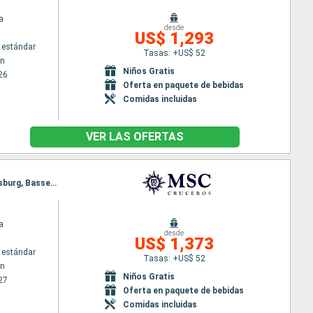
a
desde
US$ 1,293
 estándar
Tasas: +US$ 52
wn
Niños Gratis
26
Oferta en paquete de bebidas
Comidas incluidas
VER LAS OFERTAS
Itinerario : Bridgetown, Fort-de-France, Saint John's, Road Town, La Romana, Virgin Gorda, Philipsburg, Basseterre (St Kitts), Road Town, Isla Catalina, La Romana, Isla Catalina, Bridgetown
a
desde
US$ 1,373
 estándar
Tasas: +US$ 52
wn
Niños Gratis
27
Oferta en paquete de bebidas
Comidas incluidas