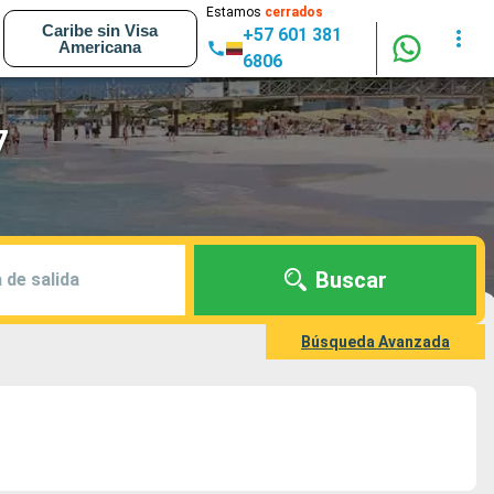
Estamos
cerrados
Caribe sin Visa
+57 601 381
Americana
6806
7
Buscar
 de salida
Búsqueda Avanzada