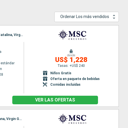
Ordenar Los más vendidos
Itinerario : Bridgetown, Fort-de-France, Pointe a pitre (Guadalupe), Road Town, La Romana, Isla Catalina, Virgin Gorda, Philipsburg, Fort-de-France, Saint John's, La Romana, Isla Catalina, Bridgetown
a
desde
US$ 1,228
 estándar
Tasas: +US$ 240
wn
Niños Gratis
28
Oferta en paquete de bebidas
Comidas incluidas
VER LAS OFERTAS
Itinerario : Bridgetown, Fort-de-France, Pointe a pitre (Guadalupe), Road Town, La Romana, Samana, Virgin Gorda, Philipsburg, Basseterre (St Kitts), Isla Catalina, La Romana, Isla Catalina, Bridgetown