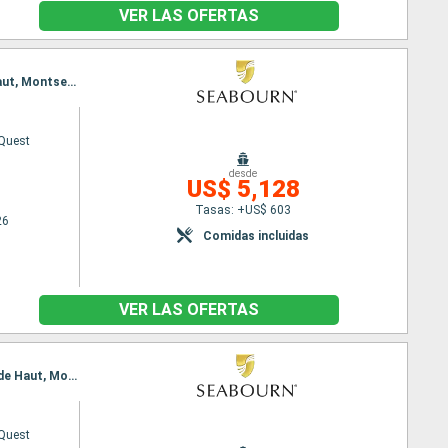
VER LAS OFERTAS
Itinerario : Miami, San Juan, Road Bay, carambola Beach, Saint John, Fort-de-France, Terre de Haut, Montserrat, Terre de Haut, Jost Van Dyke, Miami
Quest
desde
US$ 5,128
Tasas: +US$ 603
26
Comidas incluidas
VER LAS OFERTAS
Itinerario : Miami, San Juan, Terre de Haut, carambola Beach, Saint John, Fort-de-France, Terre de Haut, Montserrat, Road Bay, Jost Van Dyke, Miami
Quest