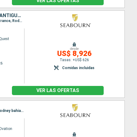
VER LAS OFERTAS
ESTADOS UNIDOS, PUERTO RICO, , SANTA LUCIA, CANADÁ, REINO UNIDO, ANTIGUA Y BARBUDA
Itinerario : Miami, San Juan, Road Bay, carambola Beach, Bahia Marigot, Terre de Haut, Fort-de-France, Rodney bahia, Saint John, Montserrat, Antigua, Jost Van Dyke, Miami
Quest
desde
US$ 8,926
Tasas: +US$ 626
26
Comidas incluidas
VER LAS OFERTAS
Itinerario : Bridgetown, carambola Beach, Terre de Haut, Saint-Pierre (Martinique), Saint John, Rodney bahia, Bridgetown
Ovation