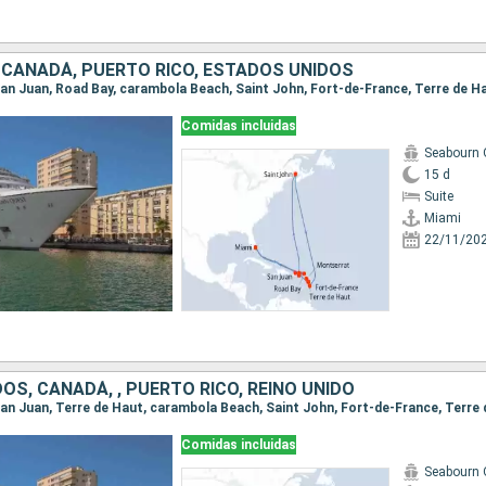
O, CANADÁ, PUERTO RICO, ESTADOS UNIDOS
Comidas incluidas
Seabourn 
15 d
Suite
Miami
22/11/20
OS, CANADÁ, , PUERTO RICO, REINO UNIDO
Comidas incluidas
Seabourn 