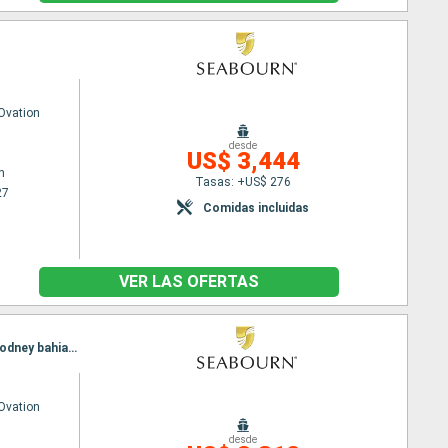
Ovation
desde
US$ 3,444
n
Tasas: +US$ 276
27
Comidas incluidas
VER LAS OFERTAS
Itinerario : Bridgetown, carambola Beach, Saint-Pierre (Martinique), Saint John, Terre de Haut, Rodney bahia, Bridgetown
Ovation
desde