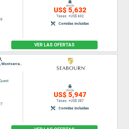
desde
US$ 5,632
Tasas: +US$ 602
26
Comidas incluidas
VER LAS OFERTAS
,
Itinerario : Miami, Saint John's, Santo Barthélemy, carambola Beach, Fort-de-France, Saint John, Montserrat, Antigua, Road Bay, Jost Van Dyke, Miami
Quest
desde
US$ 5,947
Tasas: +US$ 387
27
Comidas incluidas