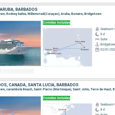
 ARUBA, BARBADOS
town, Rodney bahia, Willemstad(Curaçao), Aruba, Bonaire, Bridgetown
Comidas incluidas
Seabourn 
8 d
Suite
Bridgetow
02/01/20
OS, CANADÁ, SANTA LUCIA, BARBADOS
Comidas incluidas
Seabourn 
8 d
Suite