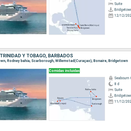
Suite
Bridgetow
12/12/20
 TRINIDAD Y TOBAGO, BARBADOS
etown, Rodney bahia, Scarborough, Willemstad(Curaçao), Bonaire, Bridgetown
Comidas incluidas
Seabourn 
8 d
Suite
Bridgetow
11/12/20