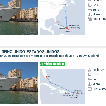
Seabourn 
12 d
Suite
Miami
23/11/20
, REINO UNIDO, ESTADOS UNIDOS
, San Juan, Road Bay, Montserrat, carambola Beach, Jost Van Dyke, Miami
Comidas incluidas
Seabourn 
11 d
Suite
Miami
18/12/20