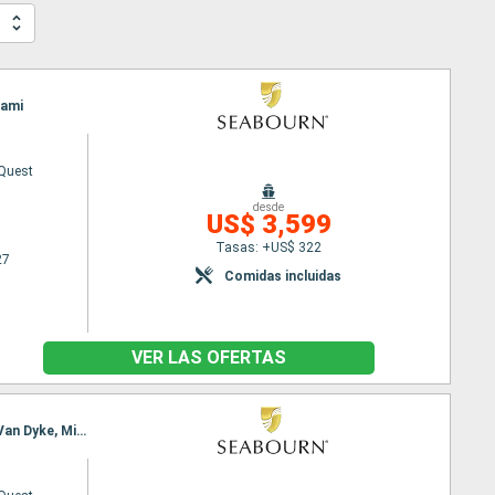
iami
Quest
desde
US$ 3,599
Tasas: +US$ 322
27
Comidas incluidas
VER LAS OFERTAS
Itinerario : Miami, San Juan, Santo Barthélemy, Montserrat, Saint John, carambola Beach, Jost Van Dyke, Miami