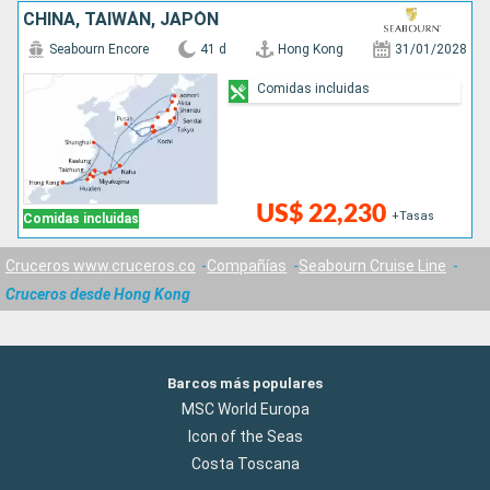
CHINA, TAIWÁN, JAPÓN
Seabourn Encore
41 d
Hong Kong
31/01/2028
Comidas incluidas
US$ 22,230
+Tasas
Comidas incluidas
Cruceros www.cruceros.co
Compañías
Seabourn Cruise Line
Cruceros desde Hong Kong
Barcos más populares
MSC World Europa
Icon of the Seas
Costa Toscana