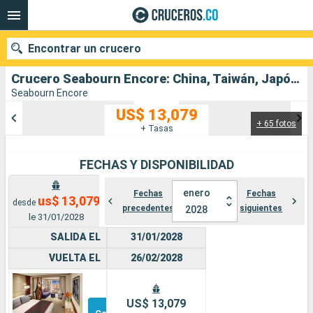
Encontrar un crucero
Crucero Seabourn Encore: China, Taiwán, Japón salida desde Hong Kong
Seabourn Encore
US$ 13,079
+ 65 fotos
Nuestros destinos
+ Tasas
Fecha de salida
FECHAS Y DISPONIBILIDAD
Puertos
Compañías
enero
Fechas
Fechas
us$ 13,079
desde
precedentes
siguientes
2028
le 31/01/2028
Buscar
SALIDA EL
31/01/2028
VUELTA EL
26/02/2028
Suite
Otros
US$ 13,079