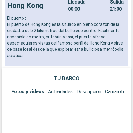
Llegada
Salida
Hong Kong
00:00
21:00
El puerto :
L
El puerto de Hong Kong está situado en pleno corazón de la
a
ciudad, a sólo 2 kilómetros del bullicioso centro. Fácilmente
b
accesible en metro, autobús o taxi, el puerto ofrece
s
espectaculares vistas del famoso perfil de Hong Kong y sirve
e
de base ideal desde la que explorar esta bulliciosa metrópolis
asiática.
Qué visitar en Hong Kong
Hong Kong, una metrópolis vibrante y cosmopolita donde la
TU BARCO
tradición se une a la modernidad, está llena de lugares
fascinantes. No se pierda el Pico Victoria, que ofrece unas
Fotos y videos
Actividades
Descripción
Camarotes
vistas panorámicas incomparables de la ciudad y el puerto.
Explore el animado ambiente del mercado de Temple Street o
las lujosas boutiques de Causeway Bay. No se pierda el Buda
de Tian Tan, en la isla de Lantau, un oasis de serenidad en
medio de la ciudad. Para adentrarse en la historia, el Museo de
Historia de Hong Kong ofrece una cautivadora visión del rico y
variado pasado de la ciudad.