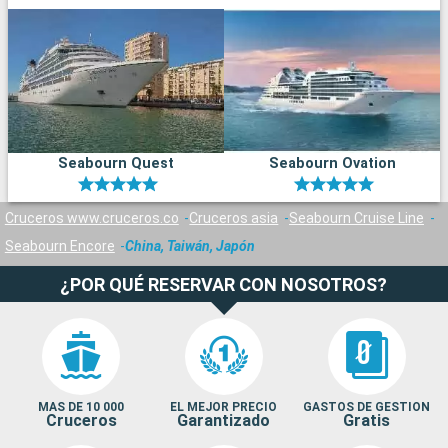
Seabourn Quest
Seabourn Ovation
Cruceros www.cruceros.co
Cruceros asia
Seabourn Cruise Line
Seabourn Encore
China, Taiwán, Japón
¿POR QUÉ RESERVAR CON NOSOTROS?
MAS DE 10 000
EL MEJOR PRECIO
GASTOS DE GESTION
Cruceros
Garantizado
Gratis