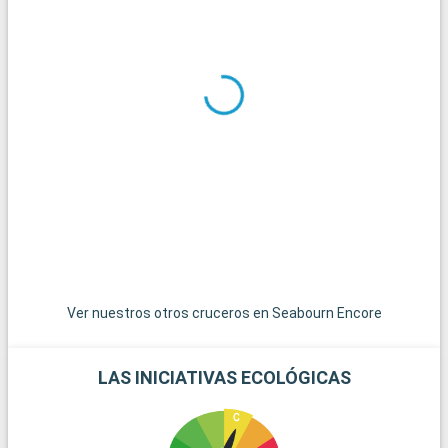
Qué visitar en los alrededores
En las afueras de Hong Kong, descubra los Nuevos Territorios,
un sorprendente contraste con la urbanidad de la ciudad, con
sus pueblos tradicionales, templos antiguos y parques
naturales. Las playas de Repulse Bay y Stanley, a un corto
trayecto en autobús, son ideales para pasar un relajante día
junto al mar. Para una experiencia más auténtica, islas
periféricas como Cheung Chau o Peng Chau, accesibles en
ferry, ofrecen una visión de la vida tradicional local con sus
encantadores pueblos pesqueros y pintorescas rutas de
senderismo.
Llegada
Salida
Navegación
00:00
00:00
Ver nuestros otros cruceros en Seabourn Encore
Los días de navegación son una oportunidad ideal para
aprovechar las instalaciones disponibles. Dependiendo del
barco, tendrá acceso a piscinas, bañeras de hidromasaje,
LAS INICIATIVAS ECOLÓGICAS
spas, gimnasios y teatros, que garantizan la relajación y el
entretenimiento para todos.