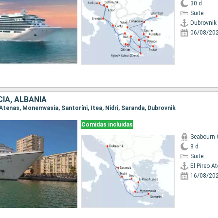
30 d
Suite
Dubrovnik
06/08/20
CIA, ALBANIA
o Atenas, Monemvasia, Santoríni, Itea, Nidri, Saranda, Dubrovnik
Comidas incluidas
Seabourn 
8 d
Suite
El Pireo A
16/08/20