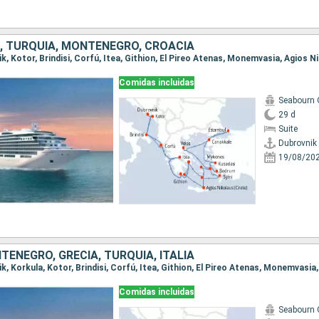
IA, TURQUÍA, MONTENEGRO, CROACIA
Comidas incluidas
Seabourn 
29 d
Suite
Dubrovnik
19/08/20
TENEGRO, GRECIA, TURQUÍA, ITALIA
Comidas incluidas
Seabourn 