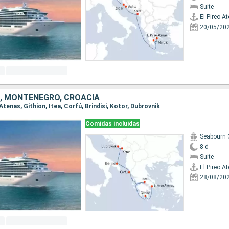
Suite
El Pireo A
20/05/20
IA, MONTENEGRO, CROACIA
o Atenas, Githion, Itea, Corfú, Brindisi, Kotor, Dubrovnik
Comidas incluidas
Seabourn 
8 d
Suite
El Pireo A
28/08/20