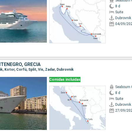
Seabourn 
8 d
Suite
Dubrovnik
04/09/20
TENEGRO, GRECIA
ik, Kotor, Corfú, Split, Vis, Zadar, Dubrovnik
Comidas incluidas
Seabourn 
8 d
Suite
Dubrovnik
27/09/20