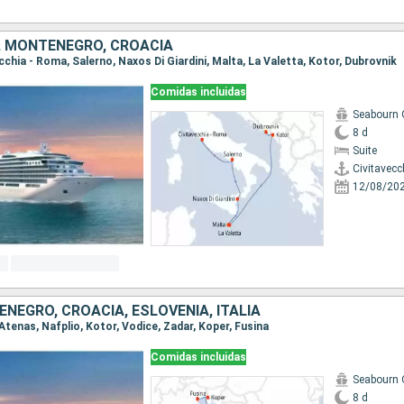
A, MONTENEGRO, CROACIA
ecchia - Roma, Salerno, Naxos Di Giardini, Malta, La Valetta, Kotor, Dubrovnik
Comidas incluidas
Seabourn 
8 d
Suite
Civitavecc
12/08/20
ENEGRO, CROACIA, ESLOVENIA, ITALIA
o Atenas, Nafplio, Kotor, Vodice, Zadar, Koper, Fusina
Comidas incluidas
Seabourn 
8 d