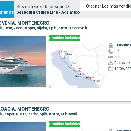
Sus criterios de búsqueda:
Ordenar Los más vendi
trados
Seabourn Cruise Line - Adriatico
OVENIA, MONTENEGRO
ik, Hvar, Zadar, Koper, Rijeka, Split, Kotor, Dubrovnik
Comidas incluidas
Seabourn 
8 d
Suite
Dubrovnik
16/09/20
ROACIA, MONTENEGRO
ik, Koper, Rijeka, Zadar, Split, Kotor, Dubrovnik
Comidas incluidas