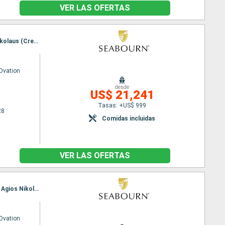
VER LAS OFERTAS
Itinerario : Dubrovnik, Kotor, Brindisi, Corfú, Itea, Githion, El Pireo Atenas, Monemvasia, Agios Nikolaus (Crete), Mykonos, Bodrum, Kusadasi, Estambul, Canakkale, Volos, Patmos, Symi, Santoríni, El Pireo Atenas, Githion, Itea, Corfú, Brindisi, Kotor, Dubrovnik
Ovation
desde
US$ 21,241
Tasas: +US$ 999
28
Comidas incluidas
VER LAS OFERTAS
Itinerario : Dubrovnik, Korkula, Kotor, Brindisi, Corfú, Itea, Githion, El Pireo Atenas, Monemvasia, Agios Nikolaus (Crete), Mykonos, Kusadasi, Cesme, Estambul, Canakkale, Volos, Patmos, Rodas, Santoríni, El Pireo Atenas, Githion, Itea, Corfú, Brindisi, Kotor, Dubrovnik
Ovation