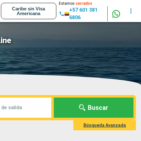
Estamos
cerrados
Caribe sin Visa
+57 601 381
Americana
6806
ine
Buscar
 de salida
Búsqueda Avanzada