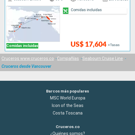
Comidas incluidas
US$ 17,604
+Tasas
Comidas incluidas
Cruceros www.cruceros.co
Compañías
Seabourn Cruise Line
Cruceros desde Vancouver
Barcos más populares
MSC World Europa
Icon of the Seas
Costa Toscana
Cruceros.co
¿Quiénes somos?