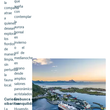
que
la
sueña
compañía
con
atrae
contemplar
a
la
quienes
aurora
desean
boreal
explorar
en
los
invierno
fiordos
o el
de
sol de
manera
medianoche
limpia,
en
sin
verano
perturbar
desde
la
amplios
fauna
salones
local.
panorámicos
acristalados.
Curiosos
En busca de
sibaritas
tranquilidad
La
Huyendo