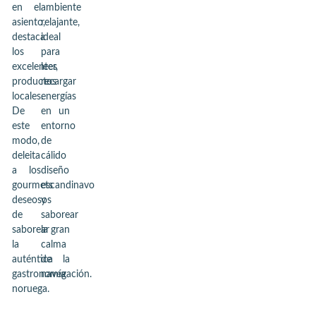
en el
ambiente
asiento,
relajante,
destaca
ideal
los
para
excelentes
leer,
productos
recargar
locales.
energías
De
en un
este
entorno
modo,
de
deleita
cálido
a los
diseño
gourmets
escandinavo
deseosos
y
de
saborear
saborear
la gran
la
calma
auténtica
de la
gastronomía
navegación.
noruega.