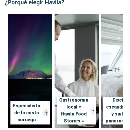
A bordo, el ambiente es contemporáneo, elegante y minimalista, 
¿Porqué elegir Havila?
inspirado en el diseño escandinavo, con amplios espacios 
panorámicos para disfrutar de los paisajes. La gastronomía da 
protagonismo a los productos locales y de temporada, con una 
fuerte dimensión sostenible y menús que varían según las regiones 
atravesadas.

El servicio es discreto y fluido, con una lógica de comodidad sin 
ostentación, perfectamente alineada con el espíritu nórdico.

Un crucero auténtico y comprometido, ideal para descubrir 
Noruega de otra manera, en un entorno moderno, sostenible y 
profundamente conectado con la naturaleza.

Encuentre aquí todos los consejos más populares
Gastronomía
Diseño
Especialista
local «
escandina
de la costa
Havila Food
y suites
noruega
Stories »
panorámic