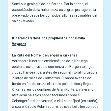
Sami o la geología de los fiordos. Por la noche, el
espectáculo de la naturaleza es el gran protagonista,
observado desde los cómodos sillones reclinables del
salón
Havblikk
.
Itinerarios y destinos propuestos por Havila
Voyages
La Ruta del Norte: de Bergen a Kirkenes
Verdadero itinerario emblemático de la Noruega
costera, esta travesía comienza en Bergen, antigua
ciudad hanseática, antes de seguir el litoral noruego a
lo largo de miles de kilómetros. El barco avanza de
fiordo en fiordo, cruza el círculo polar ártico y llega a
Kirkenes, en los confines del Gran Norte. El itinerario
atraviesa paisajes espectaculares como el
Geirangerfjord (en verano) o el Hjørundfjord (en otoño),
cruza el Círculo Polar, recorre las islas Lofoten con sus