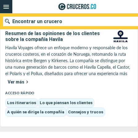
Encontrar un crucero
Havila : Nuestras ofertas de cruceros 2026 - 2027
Resumen de las opiniones de los clientes
sobre la compañía Havila
Havila Voyages ofrece un enfoque moderno y responsable de los 
cruceros costeros, en el corazón de Noruega, retomando la ruta 
histórica entre Bergen y Kirkenes. La compañía se distingue por 
Fecha de salida
una nueva generación de barcos como el Havila Capella, el Castor, 
el Polaris y el Pollux, diseñados para ofrecer una experiencia más 
Buscar
silenciosa y respetuosa con el medio ambiente, especialmente 
Ver más
gracias a su propulsión híbrida eléctrica con gas natural licuado.

La experiencia se centra en el descubrimiento inmersivo de los 
ACCESO RÁPIDO
paisajes noruegos, con una navegación lo más cerca posible de los 
Los itinerarios
Lo que piensan los clientes
fiordos, las montañas y los pueblos costeros, en un ambiente 
A quién se dirige la compañía
Consejos y trucos
tranquilo. Las escalas regulares permiten observar la vida local y 
vivir el ritmo único de esta ruta mítica, tanto de día como de 
noche, en verano como en invierno, con el sol de medianoche o las 
auroras boreales como telón de fondo.
