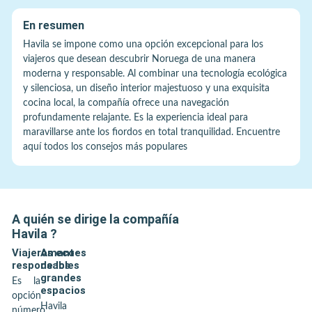
En resumen
Havila se impone como una opción excepcional para los
viajeros que desean descubrir Noruega de una manera
moderna y responsable. Al combinar una tecnología ecológica
y silenciosa, un diseño interior majestuoso y una exquisita
cocina local, la compañía ofrece una navegación
profundamente relajante. Es la experiencia ideal para
maravillarse ante los fiordos en total tranquilidad. Encuentre
aquí todos los consejos más populares
A quién se dirige la compañía
Havila
?
Viajeros eco-
Amantes
responsables
de los
grandes
Es la
espacios
opción
Havila
número