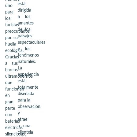
está
uno
dirigida
para
a los
los
amantes
turistas
de los
preocupados
paisajes
por su
espectaculares
huella
y los
ecológica.
fenómenos
Gracias
naturales.
a sus
La
barcos
experiencia
ultramodernos
está
que
totalmente
funcionan
diseñada
en
para la
gran
observación,
parte
y
con
atrae
baterías
a una
eléctricas
clientela
silenciosas,