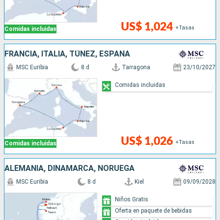
US$ 1,024
+Tasas
Comidas incluidas
FRANCIA, ITALIA, TÚNEZ, ESPAÑA
MSC Euribia
8 d
Tarragona
23/10/2027
Comidas incluidas
US$ 1,026
+Tasas
Comidas incluidas
ALEMANIA, DINAMARCA, NORUEGA
MSC Euribia
8 d
Kiel
09/09/2028
Niños Gratis
Oferta en paquete de bebidas