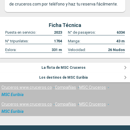
de
cruceros.com
por teléfono y haz tu reserva fácilmente.
Ficha Técnica
Puesta en servicio:
2023
N° de pasajeros:
6334
N° tripunlates:
1704
Manga:
43
m
Eslora:
331
m
Velocidad:
26
Nudos
La flota de MSC Cruceros
Los destinos de MSC Euribia
Cruceros www.cruceros.co
Compañías
MSC Cruceros
MSC Euribia
Cruceros www.cruceros.co
Compañías
MSC Cruceros
MSC Euribia