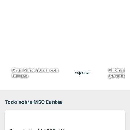
Gran Suite Aurea con
Cabina in
Explorar
terraza
garantiz
Todo sobre MSC Euribia