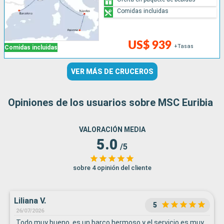
Comidas incluidas
US$ 939
+Tasas
Comidas incluidas
VER MÁS DE CRUCEROS
Opiniones de los usuarios sobre MSC Euribia
VALORACIÓN MEDIA
5.0
/5
sobre 4 opinión del cliente
Liliana V.
5
26/07/2026
Todo muy bueno, es un barco hermoso y el servicio es muy