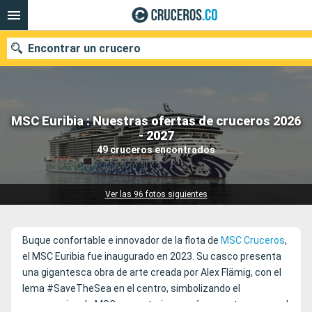
Encontrar un crucero
MSC Euribia : Nuestras ofertas de cruceros 2026
- 2027
Fecha de salida
49 cruceros encontrados
Buscar
Ver las 96 fotos siguientes
Buque confortable e innovador de la flota de
MSC Cruceros
,
el MSC Euribia fue inaugurado en 2023. Su casco presenta
una gigantesca obra de arte creada por Alex Flämig, con el
lema #SaveTheSea en el centro, simbolizando el
compromiso de MSC por un turismo más respetuoso con el