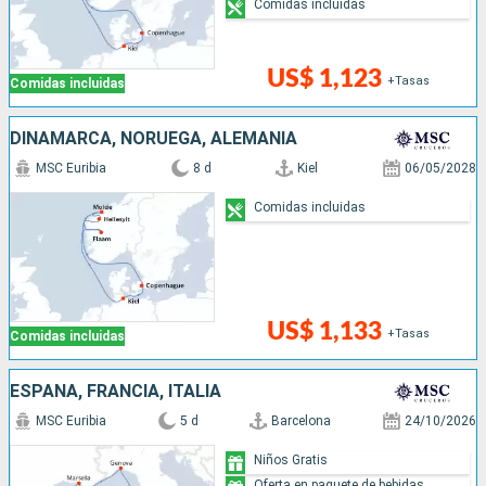
Comidas incluidas
US$ 1,123
+Tasas
Comidas incluidas
DINAMARCA, NORUEGA, ALEMANIA
MSC Euribia
8 d
Kiel
06/05/2028
Comidas incluidas
US$ 1,133
+Tasas
Comidas incluidas
ESPAÑA, FRANCIA, ITALIA
MSC Euribia
5 d
Barcelona
24/10/2026
Niños Gratis
Oferta en paquete de bebidas