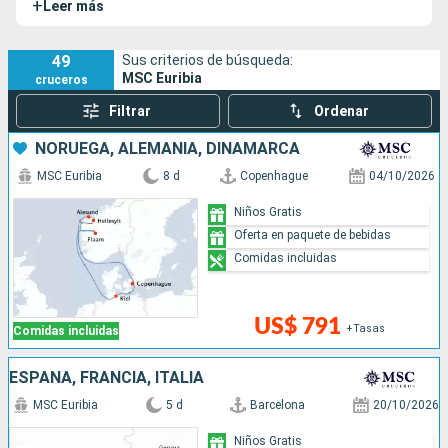
+
Leer más
medio ambiente.
49
Sus criterios de búsqueda:
MSC Euribia
cruceros
Filtrar
Ordenar
NORUEGA, ALEMANIA, DINAMARCA
MSC Euribia
8 d
Copenhague
04/10/2026
Niños Gratis
Oferta en paquete de bebidas
Comidas incluidas
US$ 791
+Tasas
Comidas incluidas
ESPAÑA, FRANCIA, ITALIA
MSC Euribia
5 d
Barcelona
20/10/2026
Niños Gratis