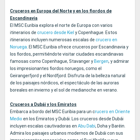
Cruceros en Europa del Norte y en los fiordos de
Escandinavia
El MSC Euribia explora el norte de Europa con varios
itinerarios de
crucero desde Kiel
y Copenhague. Estos
itinerarios incluyen numerosas escalas de
crucero en
Noruega
. El MSC Euribia ofrece cruceros por Escandinavia y
los fiordos, permitiéndote visitar ciudades escandinavas
famosas como Copenhague, Stavanger y
Bergen
, y admirar
los impresionantes fiordos noruegos, como el
Geirangerfjord y el Nordfjord. Disfruta de la belleza natural
de los paisajes nórdicos, el espectáculo de las auroras
boreales en invierno y el sol de medianoche en verano.
Cruceros a Dubái y los Emiratos
Embarca a bordo del MSC Euribia para un c
rucero en Oriente
Medio
en los Emiratos y Dubái. Los cruceros desde Dubái
incluyen escalas cautivadoras en
Abu Dabi
, Doha y Baréin.
Admira los paisajes urbanos modernos de Dubái con sus