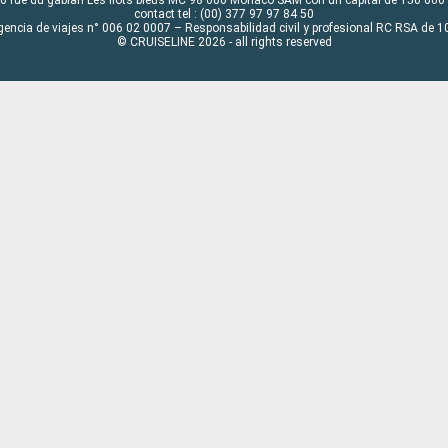
contact tel : (00) 377 97 97 84 50
gencia de viajes n° 006 02 0007 – Responsabilidad civil y profesional RC RSA de
© CRUISELINE 2026 - all rights reserved