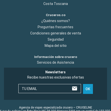
Costa Toscana
Cruceros.co
¿Quiénes somos?
Preguntas frecuentes
Condiciones generales de venta
Seguridad
Mapa del sitio
Información sobre crucero
Servicios de Asistencia
Newsletters
Recibe nuestras exclusivas ofertas
TU EMAIL
OK
Agencia de viajes especializada crucero – CRUISELINE
6 rue du gabian Les flots bleus MC 98 000 Monaco SAM con un capital de 150 000