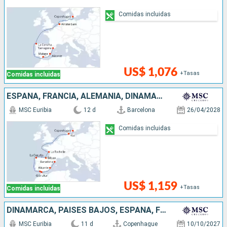
Comidas incluidas
US$ 1,076
+Tasas
Comidas incluidas
ESPAÑA, FRANCIA, ALEMANIA, DINAMARCA
MSC Euribia
12 d
Barcelona
26/04/2028
Comidas incluidas
US$ 1,159
+Tasas
Comidas incluidas
DINAMARCA, PAISES BAJOS, ESPAÑA, FRANCIA
MSC Euribia
11 d
Copenhague
10/10/2027