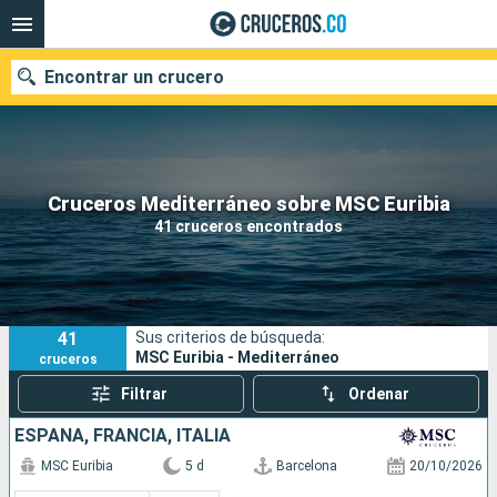
Encontrar un crucero
Cruceros Mediterráneo sobre MSC Euribia
Fecha de salida
41 cruceros encontrados
Buscar
41
Sus criterios de búsqueda:
MSC Euribia - Mediterráneo
cruceros
Filtrar
Ordenar
ESPAÑA, FRANCIA, ITALIA
MSC Euribia
5 d
Barcelona
20/10/2026