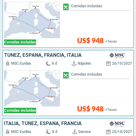
Comidas incluidas
US$ 948
+Tasas
Comidas incluidas
TÚNEZ, ESPAÑA, FRANCIA, ITALIA
MSC Euribia
8 d
Nápoles
26/10/2027
Comidas incluidas
US$ 948
+Tasas
Comidas incluidas
ITALIA, TÚNEZ, ESPAÑA, FRANCIA
MSC Euribia
8 d
Genova
25/10/2027