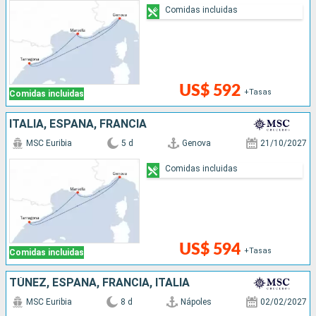
Comidas incluidas
US$ 592
+Tasas
Comidas incluidas
ITALIA, ESPAÑA, FRANCIA
MSC Euribia
5 d
Genova
21/10/2027
Comidas incluidas
US$ 594
+Tasas
Comidas incluidas
TÚNEZ, ESPAÑA, FRANCIA, ITALIA
MSC Euribia
8 d
Nápoles
02/02/2027