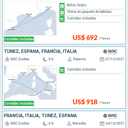
Niños Gratis
Oferta en paquete de bebidas
Comidas incluidas
US$ 692
+Tasas
Comidas incluidas
TÚNEZ, ESPAÑA, FRANCIA, ITALIA
MSC Euribia
8 d
Palermo
27/10/2027
Comidas incluidas
US$ 918
+Tasas
Comidas incluidas
FRANCIA, ITALIA, TÚNEZ, ESPAÑA
MSC Euribia
8 d
Marsella
24/10/2027