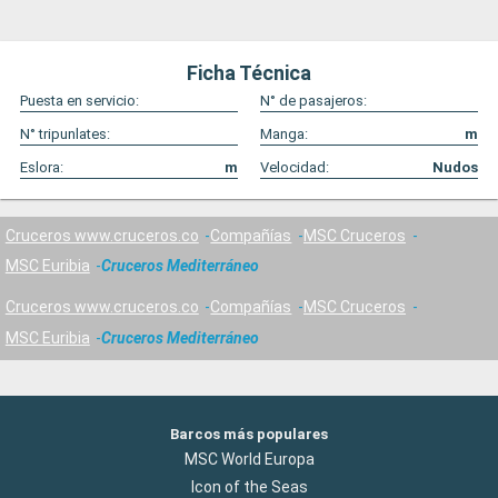
Ficha Técnica
Puesta en servicio:
N° de pasajeros:
N° tripunlates:
Manga:
m
Eslora:
m
Velocidad:
Nudos
Cruceros www.cruceros.co
Compañías
MSC Cruceros
MSC Euribia
Cruceros Mediterráneo
Cruceros www.cruceros.co
Compañías
MSC Cruceros
MSC Euribia
Cruceros Mediterráneo
Barcos más populares
MSC World Europa
Icon of the Seas