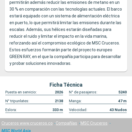
permitirán además reducir las emisiones de metano en un
30 % en comparación con las tecnologías actuales. El barco
estará equipado con un sistema de alimentación eléctrica
en puerto, lo que permitirá limitar las emisiones durante las
escalas. Además, sus hélices estarán diseñadas para
reducir el ruido y limitar el impacto en la vida marina,
reforzando así el compromiso ecológico de MSC Cruceros.
Estos esfuerzos formarán parte del proyecto europeo
GREEN RAY, en el que la compañía participa para desarrollar
y probar soluciones innovadoras.
Ficha Técnica
Puesta en servicio:
2026
N° de pasajeros:
5240
N° tripunlates:
2138
Manga:
47
m
Eslora:
333
m
Velocidad:
43
Nudos
Cruceros www.cruceros.co
Compañías
MSC Cruceros
MSC World Asia