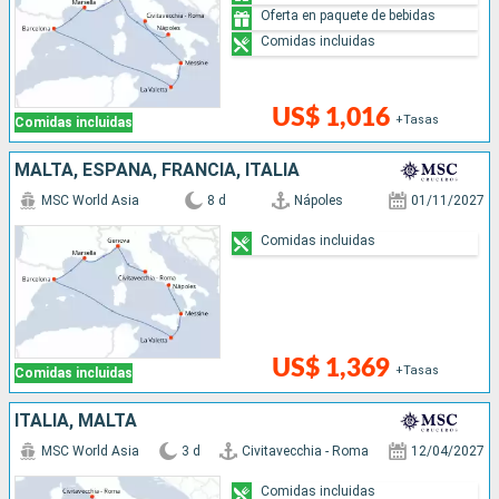
Oferta en paquete de bebidas
Comidas incluidas
US$ 1,016
+Tasas
Comidas incluidas
MALTA, ESPAÑA, FRANCIA, ITALIA
MSC World Asia
8 d
Nápoles
01/11/2027
Comidas incluidas
US$ 1,369
+Tasas
Comidas incluidas
ITALIA, MALTA
MSC World Asia
3 d
Civitavecchia - Roma
12/04/2027
Comidas incluidas