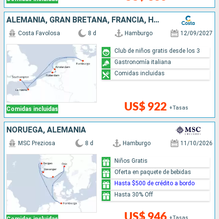
ALEMANIA, GRAN BRETAÑA, FRANCIA, HOLANDA
Costa Favolosa
8 d
Hamburgo
12/09/2027
Club de niños gratis desde los 3
Gastronomía italiana
Comidas incluidas
US$ 922
+Tasas
Comidas incluidas
NORUEGA, ALEMANIA
MSC Preziosa
8 d
Hamburgo
11/10/2026
Niños Gratis
Oferta en paquete de bebidas
Hasta $500 de crédito a bordo
Hasta 30% Off
US$ 946
+Tasas