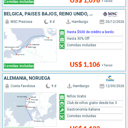
US$ 1,076
+Tasas
Comidas incluidas
BÉLGICA, PAISES BAJOS, REINO UNIDO, FRANCIA, ALEMANIA
MSC Preziosa
8 d
Hamburgo
20/12/2026
Hasta $500 de crédito a bordo
Hasta 30% Off
Comidas incluidas
US$ 1,106
+Tasas
Comidas incluidas
ALEMANIA, NORUEGA
Costa Favolosa
9 d
Hamburgo
12/09/2026
Niños Gratis
Club de niños gratis desde los 3
Gastronomía italiana
Comidas incluidas