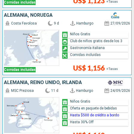
US$ 1,123
+Tasas
Comidas incluidas
ALEMANIA, NORUEGA
Costa Favolosa
9 d
Hamburgo
27/09/2026
Niños Gratis
Club de niños gratis desde los 3
Gastronomía italiana
Comidas incluidas
US$ 1,156
+Tasas
Comidas incluidas
ALEMANIA, REINO UNIDO, IRLANDA
MSC Preziosa
11 d
Hamburgo
24/09/2026
Niños Gratis
Oferta en paquete de bebidas
Hasta $500 de crédito a bordo
Hasta 30% Off