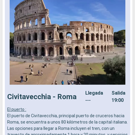
Llegada
Salida
Civitavecchia - Roma
---
19:00
El puerto :
E
El puerto de Civitavecchia, principal puerto de cruceros hacia
E
Roma, se encuentra a unos 80 kilómetros de la capital italiana.
L
Las opciones para llegar a Roma incluyen el tren, con un
i
trayecto de aproximadamente 1 hora y 20 minutos, y servicios
e