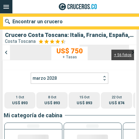
Encontrar un crucero
Crucero Costa Toscana: Italia, Francia, España, Túnez salida desde Civitavecchia - Roma
Costa Toscana
US$ 750
+ 56 fotos
Nuestros destinos
+ Tasas
Fecha de salida
marzo 2028
Puertos
Compañías
1 Oct
8 Oct
15 Oct
22 Oct
Buscar
US$ 893
US$ 893
US$ 893
US$ 874
Mi categoría de cabina