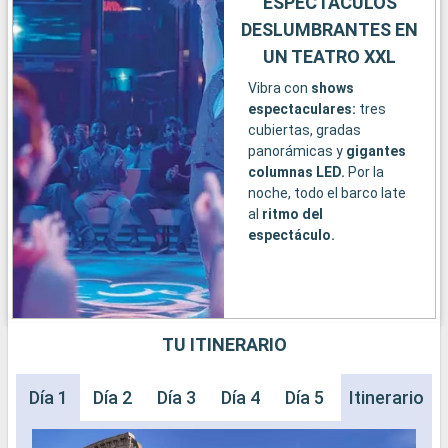
ESPECTÁCULOS
DESLUMBRANTES EN
UN TEATRO XXL
Vibra con
shows
espectaculares:
tres
cubiertas, gradas
panorámicas y
gigantes
columnas LED.
Por la
noche, todo el barco late
al
ritmo del
espectáculo.
TU ITINERARIO
Día 1
Día 2
Día 3
Día 4
Día 5
Día 6
Itinerario
Día 