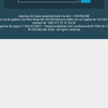
Agencia de viajes especializada crucero – CRUISELINE
6 rue du gabian Les flots bleus MC 98 000 Monaco SAM con un capital de 150 000
contact tel : (00) 377 97 97 84 50
gencia de viajes n° 006 02 0007 – Responsabilidad civil y profesional RC RSA de
© CRUISELINE 2026 - all rights reserved