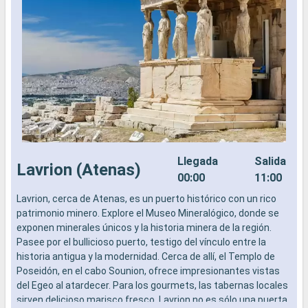
Llegada
Salida
Lavrion (Atenas)
00:00
11:00
Lavrion, cerca de Atenas, es un puerto histórico con un rico
E
patrimonio minero. Explore el Museo Mineralógico, donde se
E
exponen minerales únicos y la historia minera de la región.
c
Pasee por el bullicioso puerto, testigo del vínculo entre la
i
historia antigua y la modernidad. Cerca de allí, el Templo de
c
Poseidón, en el cabo Sounion, ofrece impresionantes vistas
e
del Egeo al atardecer. Para los gourmets, las tabernas locales
s
sirven delicioso marisco fresco. Lavrion no es sólo una puerta
i