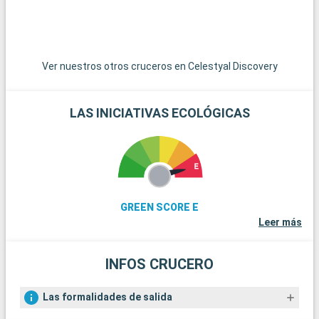
l
u
v
p
q
Ver nuestros otros cruceros en Celestyal Discovery
LAS INICIATIVAS ECOLÓGICAS
E
E
D
e
i
i
GREEN SCORE E
u
Leer más
a
Q
INFOS CRUCERO
P
s
Las formalidades de salida
u
i