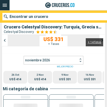
Encontrar un crucero
Crucero Celestyal Discovery: Turquía, Grecia salida desde Lavrion (Atenas)
Celestyal Discovery
US$ 331
+ 14 fotos
Nuestros destinos
+ Tasas
Fecha de salida
noviembre 2026
Puertos
Compañías
MEJOR PRECIO
26 Oct
2 Nov
9 Nov
16 Nov
Buscar
US$ 414
US$ 414
US$ 331
US$ 331
Mi categoría de cabina