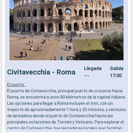
Llegada
Salida
Civitavecchia - Roma
---
17:00
El puerto :
L
El puerto de Civitavecchia, principal puerto de cruceros hacia
a
Roma, se encuentra a unos 80 kilómetros de la capital italiana.
b
Las opciones para llegar a Roma incluyen el tren, con un
s
trayecto de aproximadamente 1 hora y 20 minutos, y servicios
e
de lanzadera desde el puerto de Civitavecchia hasta las
principales estaciones de Termini y Vaticano. Para explorar el
centro de Civitavecchia, hay lanzaderas locales que facilitan