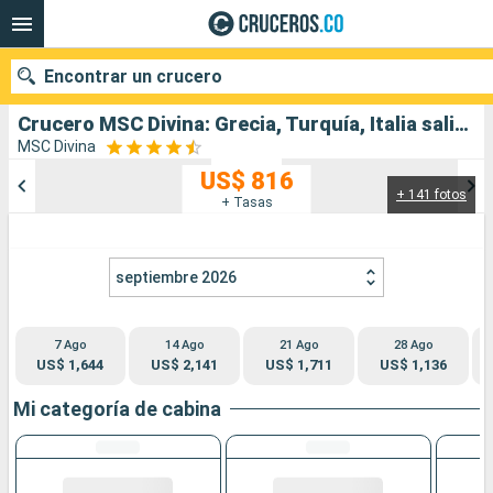
Encontrar un crucero
Crucero MSC Divina: Grecia, Turquía, Italia salida desde Civitavecchia - Roma
MSC Divina
US$ 816
+ 141 fotos
Nuestros destinos
+ Tasas
Fecha de salida
septiembre 2026
Puertos
Compañías
7 Ago
14 Ago
21 Ago
28 Ago
Buscar
US$ 1,644
US$ 2,141
US$ 1,711
US$ 1,136
Mi categoría de cabina