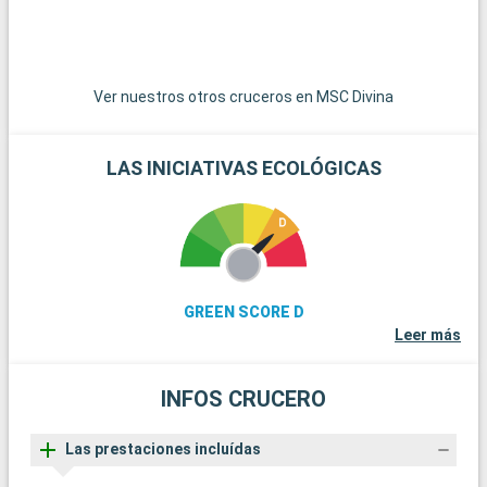
Tarquinia, famosa por sus tumbas etruscas y su museo
arqueológico, es una fascinante escapada cultural. Los
jardines de Villa Farnese en Caprarola, una obra maestra del
Renacimiento, ofrecen una visión del diseño de los jardines
Ver nuestros otros cruceros en MSC Divina
italianos.
LAS INICIATIVAS ECOLÓGICAS
GREEN SCORE D
Leer más
INFOS CRUCERO
Las prestaciones incluídas