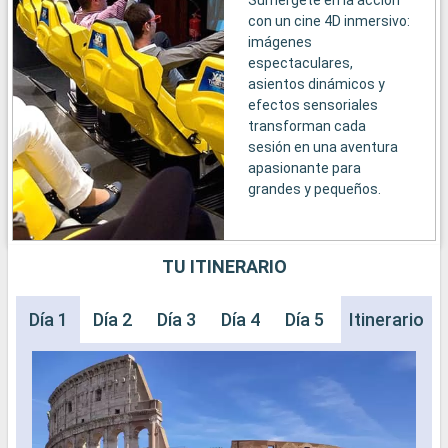
con un cine 4D inmersivo:
imágenes
espectaculares,
asientos dinámicos y
efectos sensoriales
transforman cada
sesión en una aventura
apasionante para
grandes y pequeños.
TU ITINERARIO
Día 1
Día 2
Día 3
Día 4
Día 5
Día 6
Itinerario
Día 