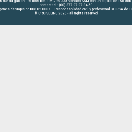
6 rue du gabian Les flots bleus MC 98 000 Monaco SAM con un capital de 150 000
contact tel : (00) 377 97 97 84 50
gencia de viajes n° 006 02 0007 – Responsabilidad civil y profesional RC RSA de
© CRUISELINE 2026 - all rights reserved