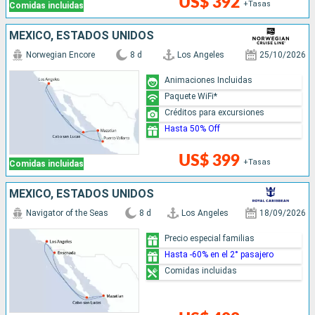
US$ 392
+Tasas
Comidas incluidas
MÉXICO, ESTADOS UNIDOS
Norwegian Encore
8 d
Los Angeles
25/10/2026
Animaciones Incluidas
Paquete WiFi*
Créditos para excursiones
Hasta 50% Off
US$ 399
+Tasas
Comidas incluidas
MÉXICO, ESTADOS UNIDOS
Navigator of the Seas
8 d
Los Angeles
18/09/2026
Precio especial familias
Hasta -60% en el 2° pasajero
Comidas incluidas