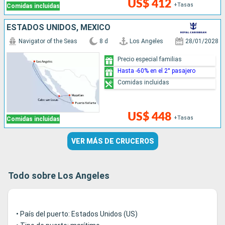
US$ 412
+Tasas
Comidas incluidas
ESTADOS UNIDOS, MÉXICO
Navigator of the Seas
8 d
Los Angeles
28/01/2028
Precio especial familias
Hasta -60% en el 2° pasajero
Comidas incluidas
US$ 448
+Tasas
Comidas incluidas
VER MÁS DE CRUCEROS
Todo sobre Los Angeles
• País del puerto: Estados Unidos (US)