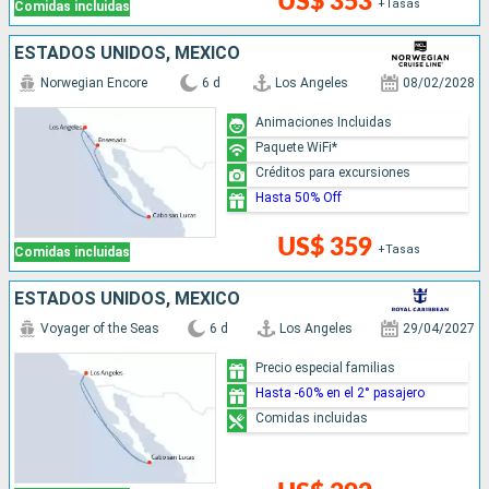
US$ 353
+Tasas
Comidas incluidas
ESTADOS UNIDOS, MÉXICO
Norwegian Encore
6 d
Los Angeles
08/02/2028
Animaciones Incluidas
Paquete WiFi*
Créditos para excursiones
Hasta 50% Off
US$ 359
+Tasas
Comidas incluidas
ESTADOS UNIDOS, MÉXICO
Voyager of the Seas
6 d
Los Angeles
29/04/2027
Precio especial familias
Hasta -60% en el 2° pasajero
Comidas incluidas