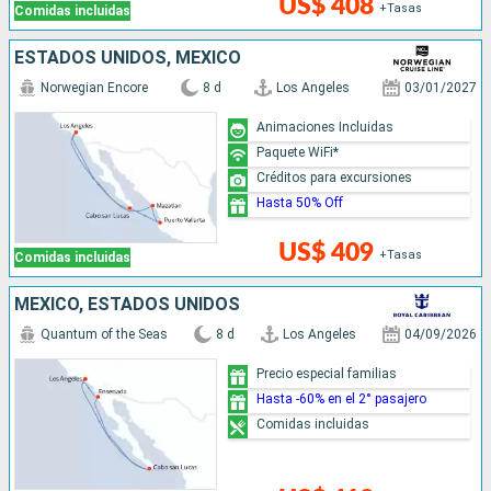
US$ 408
+Tasas
Comidas incluidas
ESTADOS UNIDOS, MÉXICO
Norwegian Encore
8 d
Los Angeles
03/01/2027
Animaciones Incluidas
Paquete WiFi*
Créditos para excursiones
Hasta 50% Off
US$ 409
+Tasas
Comidas incluidas
MÉXICO, ESTADOS UNIDOS
Quantum of the Seas
8 d
Los Angeles
04/09/2026
Precio especial familias
Hasta -60% en el 2° pasajero
Comidas incluidas