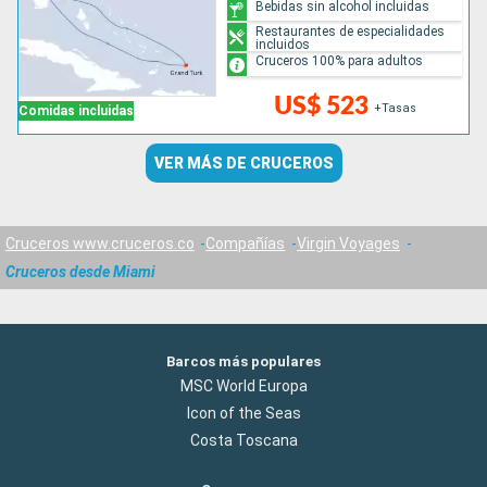
Bebidas sin alcohol incluidas
Restaurantes de especialidades
incluidos
Cruceros 100% para adultos
US$ 523
+Tasas
Comidas incluidas
VER MÁS DE CRUCEROS
Cruceros www.cruceros.co
Compañías
Virgin Voyages
Cruceros desde Miami
Barcos más populares
MSC World Europa
Icon of the Seas
Costa Toscana