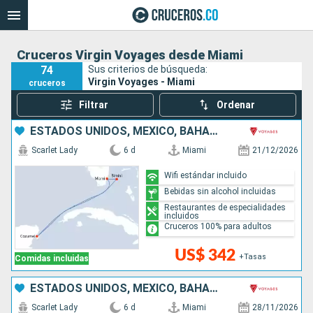
Cruceros Virgin Voyages desde Miami
74
Sus criterios de búsqueda:
Virgin Voyages - Miami
cruceros
Filtrar
Ordenar
ESTADOS UNIDOS, MÉXICO, BAHAMAS
Scarlet Lady
6 d
Miami
21/12/2026
Wifi estándar incluido
Bebidas sin alcohol incluidas
Restaurantes de especialidades
incluidos
Cruceros 100% para adultos
US$ 342
+Tasas
Comidas incluidas
ESTADOS UNIDOS, MÉXICO, BAHAMAS
Scarlet Lady
6 d
Miami
28/11/2026