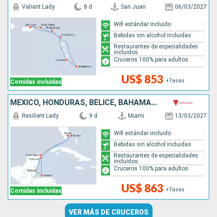
Valiant Lady
8 d
San Juan
06/03/2027
Wifi estándar incluido
Bebidas sin alcohol incluidas
Restaurantes de especialidades
incluidos
Cruceros 100% para adultos
US$ 853
+Tasas
Comidas incluidas
MÉXICO, HONDURAS, BELICE, BAHAMAS, ESTADOS UNIDOS
Resilient Lady
9 d
Miami
13/03/2027
Wifi estándar incluido
Bebidas sin alcohol incluidas
Restaurantes de especialidades
incluidos
Cruceros 100% para adultos
US$ 863
+Tasas
Comidas incluidas
VER MÁS DE CRUCEROS