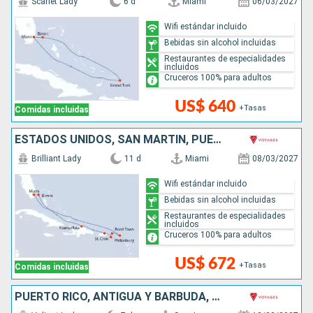
Scarlet Lady
6 d
Miami
06/03/2027
Wifi estándar incluido
Bebidas sin alcohol incluidas
Restaurantes de especialidades
incluidos
Cruceros 100% para adultos
US$ 640
+Tasas
Comidas incluidas
ESTADOS UNIDOS, SAN MARTÍN, PUERTO RICO, REPÚBLICA DOMINICANA, BAHAMAS
Brilliant Lady
11 d
Miami
08/03/2027
Wifi estándar incluido
Bebidas sin alcohol incluidas
Restaurantes de especialidades
incluidos
Cruceros 100% para adultos
US$ 672
+Tasas
Comidas incluidas
PUERTO RICO, ANTIGUA Y BARBUDA, SANTA LUCIA