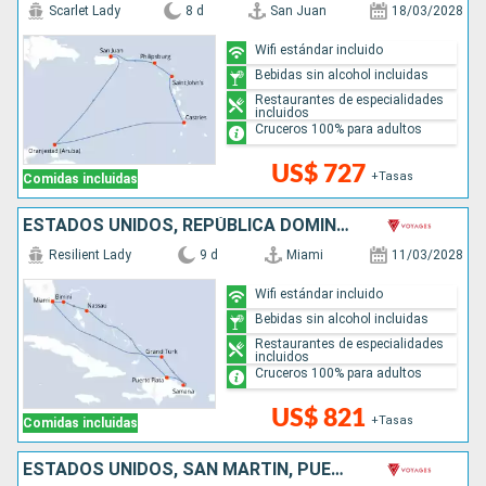
Scarlet Lady
8 d
San Juan
18/03/2028
Wifi estándar incluido
Bebidas sin alcohol incluidas
Restaurantes de especialidades
incluidos
Cruceros 100% para adultos
US$ 727
+Tasas
Comidas incluidas
ESTADOS UNIDOS, REPÚBLICA DOMINICANA, BAHAMAS
Resilient Lady
9 d
Miami
11/03/2028
Wifi estándar incluido
Bebidas sin alcohol incluidas
Restaurantes de especialidades
incluidos
Cruceros 100% para adultos
US$ 821
+Tasas
Comidas incluidas
ESTADOS UNIDOS, SAN MARTÍN, PUERTO RICO, REPÚBLICA DOMINICANA, BAHAMAS