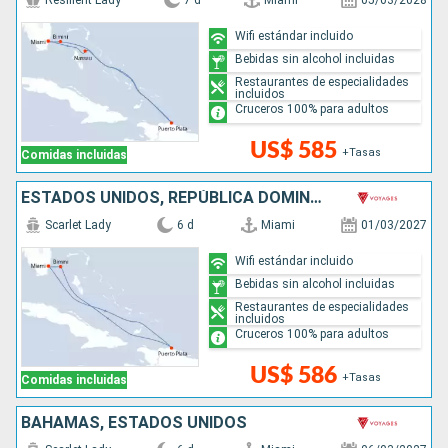
Resilient Lady
7 d
Miami
05/03/2028
Wifi estándar incluido
Bebidas sin alcohol incluidas
Restaurantes de especialidades
incluidos
Cruceros 100% para adultos
US$ 585
+Tasas
Comidas incluidas
ESTADOS UNIDOS, REPÚBLICA DOMINICANA, BAHAMAS
Scarlet Lady
6 d
Miami
01/03/2027
Wifi estándar incluido
Bebidas sin alcohol incluidas
Restaurantes de especialidades
incluidos
Cruceros 100% para adultos
US$ 586
+Tasas
Comidas incluidas
BAHAMAS, ESTADOS UNIDOS