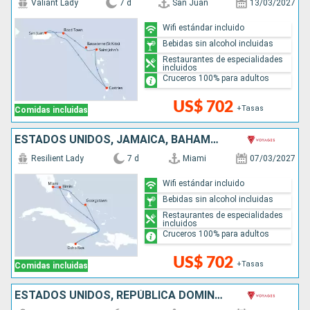
Valiant Lady
7 d
San Juan
13/03/2027
Wifi estándar incluido
Bebidas sin alcohol incluidas
Restaurantes de especialidades
incluidos
Cruceros 100% para adultos
US$ 702
+Tasas
Comidas incluidas
ESTADOS UNIDOS, JAMAICA, BAHAMAS
Resilient Lady
7 d
Miami
07/03/2027
Wifi estándar incluido
Bebidas sin alcohol incluidas
Restaurantes de especialidades
incluidos
Cruceros 100% para adultos
US$ 702
+Tasas
Comidas incluidas
ESTADOS UNIDOS, REPÚBLICA DOMINICANA