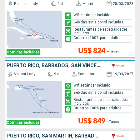
Resilient Lady
9 d
Miami
25/03/2028
Wifi estándar incluido
Bebidas sin alcohol incluidas
Restaurantes de especialidades
incluidos
Cruceros 100% para adultos
US$ 824
+Tasas
Comidas incluidas
PUERTO RICO, BARBADOS, SAN VINCENT Y LAS GRANADINAS, DOMINICA, SAN MARTÍN
Valiant Lady
9 d
San Juan
19/03/2027
Wifi estándar incluido
Bebidas sin alcohol incluidas
Restaurantes de especialidades
incluidos
Cruceros 100% para adultos
US$ 849
+Tasas
Comidas incluidas
PUERTO RICO, SAN MARTÍN, BARBADOS, SANTA LUCIA, ANTIGUA Y BARBUDA