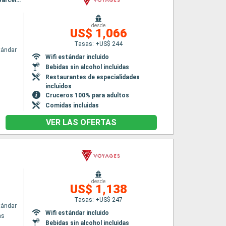
Itinerario : Barcelona, Cannes, Civitavecchia - Roma, Salerno, Catania, Palma de Mallorca, Barcelona
desde
US$ 1,066
Tasas: +US$ 244
tándar
Wifi estándar incluido
Bebidas sin alcohol incluidas
Restaurantes de especialidades
incluidos
Cruceros 100% para adultos
Comidas incluidas
VER LAS OFERTAS
desde
US$ 1,138
Tasas: +US$ 247
tándar
Wifi estándar incluido
as
Bebidas sin alcohol incluidas