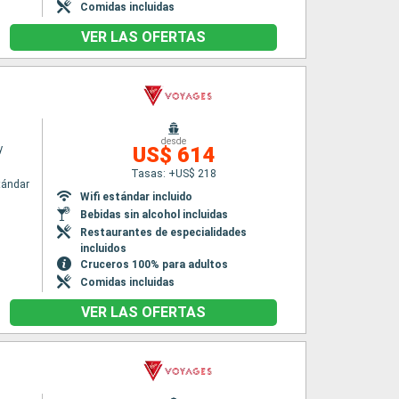
Comidas incluidas
VER LAS OFERTAS
desde
y
US$ 614
Tasas: +US$ 218
tándar
Wifi estándar incluido
Bebidas sin alcohol incluidas
Restaurantes de especialidades
incluidos
Cruceros 100% para adultos
Comidas incluidas
VER LAS OFERTAS