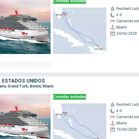
Comidas incluidas
Resilient Lad
6 d
Camarote es
Miami
24/06/2028
 ESTADOS UNIDOS
iami, Grand Turk, Bimini, Miami
Comidas incluidas
Resilient Lad
6 d
Camarote es
Miami
10/06/2028