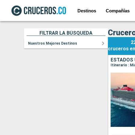
Destinos
Compañías
Crucero
FILTRAR LA BÚSQUEDA
2
Nuestros Mejores Destinos
cruceros
e
ESTADOS 
Itinerario : M