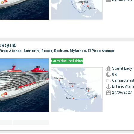
04/06/2028
URQUÍA
El Pireo Atenas, Santoríni, Rodas, Bodrum, Mykonos, El Pireo Atenas
Comidas incluidas
Scarlet Lady
8 d
Camarote es
El Pireo Aten
27/06/2027