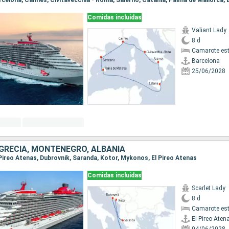
Comidas incluidas
Valiant Lady
8 d
Camarote es
Barcelona
25/06/2028
 GRECIA, MONTENEGRO, ALBANIA
l Pireo Atenas, Dubrovnik, Saranda, Kotor, Mykonos, El Pireo Atenas
Comidas incluidas
Scarlet Lady
8 d
Camarote es
El Pireo Aten