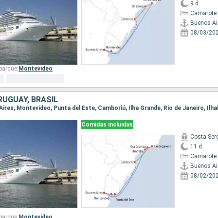
9 d
Camarote 
Buenos Ai
08/03/20
barque:
Montevideo
RUGUAY, BRASIL
Comidas incluidas
Costa Ser
11 d
Camarote 
Buenos Ai
08/02/20
barque:
Montevideo