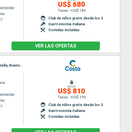
US$ 680
estándar
Tasas: +US$ 189
res
Club de niños gratis desde los 3
27
Gastronomía italiana
Comidas incluidas
VER LAS OFERTAS
Itinerario : Buenos Aires, Montevideo, Punta del Este, Camboriú, Ilha Grande, Rio de Janeiro, Ilhabella, Buenos Aires
ena
desde
US$ 810
estándar
Tasas: +US$ 199
res
Club de niños gratis desde los 3
27
Gastronomía italiana
Comidas incluidas