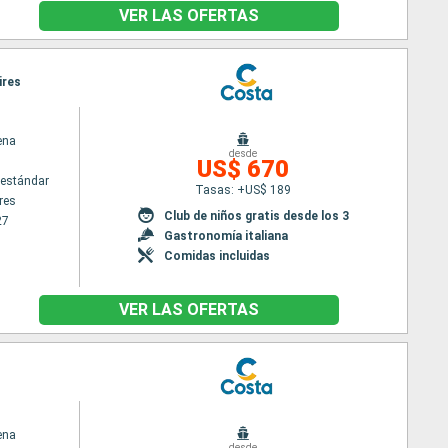
VER LAS OFERTAS
ires
ena
desde
US$ 670
estándar
Tasas: +US$ 189
res
Club de niños gratis desde los 3
27
Gastronomía italiana
Comidas incluidas
VER LAS OFERTAS
ena
desde