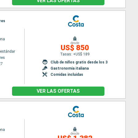
VER LAS OFERTAS
res
ena
desde
US$ 850
estándar
Tasas: +US$ 189
res
Club de niños gratis desde los 3
27
Gastronomía italiana
Comidas incluidas
VER LAS OFERTAS
ena
desde