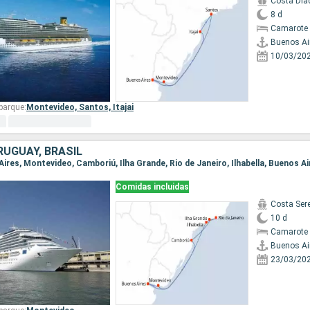
Costa Di
8 d
Camarote 
Buenos Ai
10/03/20
barque:
Montevideo,
Santos,
Itajai
RUGUAY, BRASIL
 Aires, Montevideo, Camboriú, Ilha Grande, Rio de Janeiro, Ilhabella, Buenos Ai
Comidas incluidas
Costa Ser
10 d
Camarote 
Buenos Ai
23/03/20